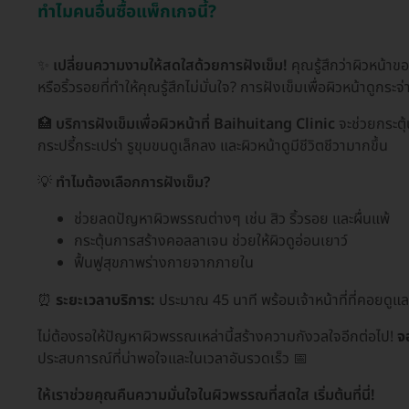
ทำไมคนอื่นซื้อแพ็กเกจนี้?
✨
เปลี่ยนความงามให้สดใสด้วยการฝังเข็ม!
คุณรู้สึกว่าผิวหน้า
หรือริ้วรอยที่ทำให้คุณรู้สึกไม่มั่นใจ? การฝังเข็มเพื่อผิวหน้าดูก
🏥
บริการฝังเข็มเพื่อผิวหน้าที่ Baihuitang Clinic
จะช่วยกระตุ
กระปรี้กระเปร่า รูขุมขนดูเล็กลง และผิวหน้าดูมีชีวิตชีวามากขึ้น
💡
ทำไมต้องเลือกการฝังเข็ม?
ช่วยลดปัญหาผิวพรรณต่างๆ เช่น สิว ริ้วรอย และผื่นแพ้
กระตุ้นการสร้างคอลลาเจน ช่วยให้ผิวดูอ่อนเยาว์
ฟื้นฟูสุขภาพร่างกายจากภายใน
⏰
ระยะเวลาบริการ:
ประมาณ 45 นาที พร้อมเจ้าหน้าที่ที่คอยดูแ
ไม่ต้องรอให้ปัญหาผิวพรรณเหล่านี้สร้างความกังวลใจอีกต่อไป!
จ
ประสบการณ์ที่น่าพอใจและในเวลาอันรวดเร็ว 📅
ให้เราช่วยคุณคืนความมั่นใจในผิวพรรณที่สดใส เริ่มต้นที่นี่!