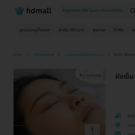
ดูหมวดหมู่ทั้งหมด
ผ่าตัด HDcare
สุขภาพ
ทำฟัน
ค
หน้าแรก
แพ็กเกจสุขภาพ
ดูแลสุขภาพด้วยแพทย์แผนจีน
ฝังเข็ม เพื่อผิวห
ฝังเข็ม
Baih
ยาน
1
การฝ