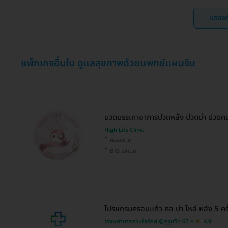
แสดงค
แพ็กเกจอื่นใน ดูแลสุขภาพด้วยแพทย์แผนจีน
นวดบรรเทาอาการปวดหลัง ปวดบ่า ปวดคอ 
High Life Clinic
คลองเตย
BTS เอกมัย
โปรแกรมครอบแก้ว คอ บ่า ไหล่ หลัง 5 ครั
โรงพยาบาลรวมใจรักษ์ @สุขุมวิท 62
4.9