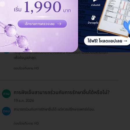
มีส่วนลดหรือโปรโมชั่นอะไรบ้าง?
ถาม
11 ม.ค. 2024
ลูกค้าสามารถตรวจสอบสิทธิพิเศษและโปรโมชั่นได้ที่
ตอบ
https://hdmall.co.th/c/reward หรือสอบถามแอดมินผ่านแชท
เพื่อข้อมูลล่าสุด.
ตอบโดยทีมงาน HD
การฝังเข็มสามารถร่วมกับการรักษาอื่นได้หรือไม่?
ถาม
19 ธ.ค. 2024
สามารถร่วมกับการรักษาอื่นได้ แต่ควรปรึกษาแพทย์ก่อน.
ตอบ
ตอบโดยทีมงาน HD