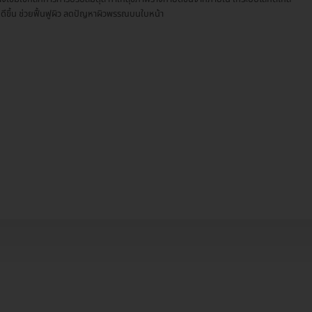
นดีขึ้น ช่วยฟื้นฟูผิว ลดปัญหาผิวพรรณบนใบหน้า