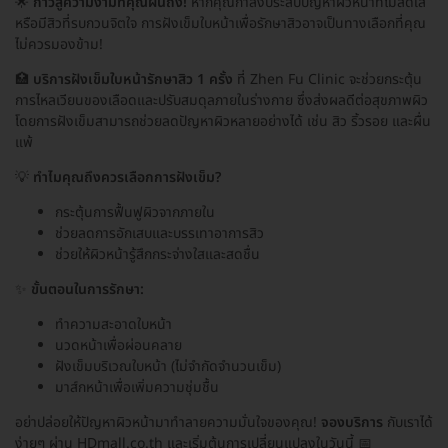
🌟
ก้าวสู่ความงามที่คุณฝันถึง!
หากคุณกำลังประสบปัญหาผิวหน้าที่ไม่สดใส
หรือมีสิวที่รบกวนจิตใจ การฝังเข็มใบหน้าเพื่อรักษาสิวอาจเป็นทางเลือกที่คุณ
ไม่ควรมองข้าม!
🏥
บริการฝังเข็มใบหน้ารักษาสิว 1 ครั้ง
ที่ Zhen Fu Clinic จะช่วยกระตุ้น
การไหลเวียนของเลือดและปรับสมดุลภายในร่างกาย ซึ่งส่งผลดีต่อสุขภาพผิว
โดยการฝังเข็มสามารถช่วยลดปัญหาผิวหลายอย่างได้ เช่น สิว ริ้วรอย และผื่น
แพ้
💡
ทำไมคุณถึงควรเลือกการฝังเข็ม?
กระตุ้นการฟื้นฟูผิวจากภายใน
ช่วยลดการอักเสบและบรรเทาอาการสิว
ช่วยให้ผิวหน้ารู้สึกกระจ่างใสและสดชื่น
✨
ขั้นตอนในการรักษา:
ทำความสะอาดใบหน้า
นวดหน้าเพื่อผ่อนคลาย
ฝังเข็มบริเวณใบหน้า (ไม่จำกัดจำนวนเข็ม)
มาส์กหน้าเพื่อเพิ่มความชุ่มชื้น
อย่าปล่อยให้ปัญหาผิวหน้ามาทำลายความมั่นใจของคุณ!
จองบริการ
กับเราได้
ง่ายๆ ผ่าน HDmall.co.th และเริ่มต้นการเปลี่ยนแปลงในวันนี้ 📅