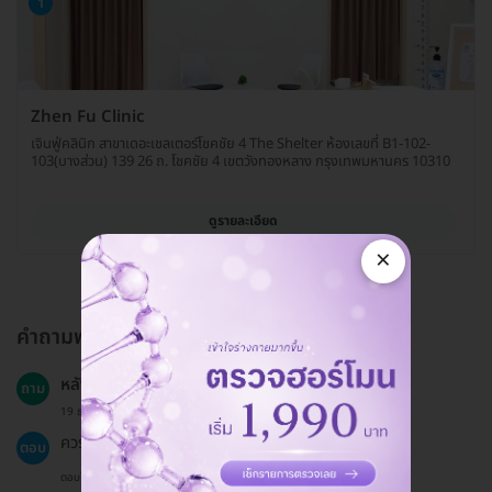
1
Zhen Fu Clinic
เจินฟู่คลินิก สาขาเดอะเชลเตอร์โชคชัย 4 The Shelter ห้องเลขที่ B1-102-
103(บางส่วน) 139 26 ถ. โชคชัย 4 เขตวังทองหลาง กรุงเทพมหานคร 10310
ดูรายละเอียด
×
คำถามพบบ่อย
หลังการฝังเข็มควรหลีกเลี่ยงอะไรบ้าง?
ถาม
19 ธ.ค. 2024
ควรงดออกกำลังกายหักโหมและพักผ่อนให้เพียงพอ.
ตอบ
ตอบโดยทีมงาน HD