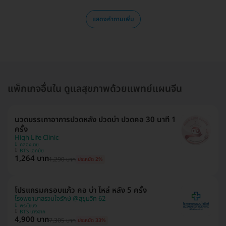
แสดงคำถามเพิ่ม
แพ็กเกจอื่นใน ดูแลสุขภาพด้วยแพทย์แผนจีน
นวดบรรเทาอาการปวดหลัง ปวดบ่า ปวดคอ 30 นาที 1
ครั้ง
High Life Clinic
คลองเตย
BTS เอกมัย
1,264 บาท
1,290 บาท
ประหยัด 2%
โปรแกรมครอบแก้ว คอ บ่า ไหล่ หลัง 5 ครั้ง
โรงพยาบาลรวมใจรักษ์ @สุขุมวิท 62
พระโขนง
BTS บางจาก
4,900 บาท
7,305 บาท
ประหยัด 33%