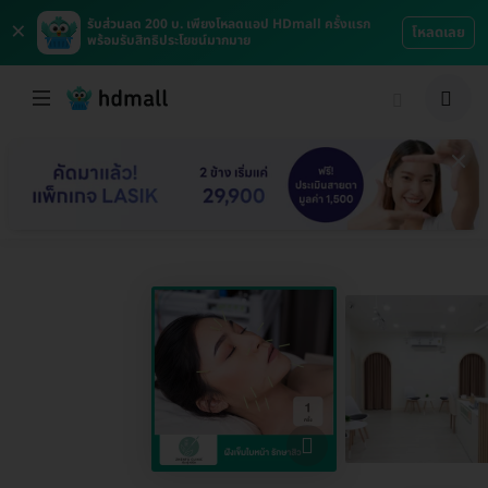
×
รับส่วนลด 200 บ. เพียงโหลดแอป HDmall ครั้งแรก
โหลดเลย
พร้อมรับสิทธิประโยชน์มากมาย