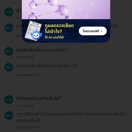
ตัวอย่างผลข้างเคียงหลังฝังเข็มมีอะไรบ้าง?
ถาม
19 ธ.ค. 2024
อาจมีอาการเจ็บปวด, หน้ามืด, วิงเวียน, หรือเกิดรอยฟกช้ำได้.
ตอบ
ตอบโดยทีมงาน HD
การฝังเข็มใช้เวลานานเท่าไร?
ถาม
19 ธ.ค. 2024
ระยะเวลารับบริการประมาณ 60 นาที.
ตอบ
ตอบโดยทีมงาน HD
มีการออกใบเสร็จหรือไม่?
ถาม
19 ธ.ค. 2024
ทาง HDmall ไม่สามารถออกใบเสร็จได้ แต่สามารถออกใบยืนยัน
ตอบ
การชำระเงินได้.
ตอบโดยทีมงาน HD