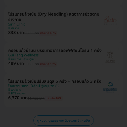
โปรแกรมฝังเข็ม (Dry Needling) ลดอาการปวดตาม
ร่างกาย
Sirin Clinic
ประเวศ
833 บาท
1,399 บาท
ประหยัด 40%
ครอบแก้วน้ำมัน บรรเทาอาการออฟฟิศซินโดรม 1 ครั้ง
Gui Tang Wellness
ยานนาวา , สุราษฎ์ธานี
489 บาท
1,050 บาท
ประหยัด 53%
โปรแกรมฝังเข็มปรับสมดุล 5 ครั้ง + ครอบแก้ว 3 ครั้ง
โรงพยาบาลรวมใจรักษ์ @สุขุมวิท 62
พระโขนง
BTS บางจาก
6,370 บาท
11,755 บาท
ประหยัด 46%
ดูหมวด ดูแลสุขภาพด้วยแพทย์แผนจีน