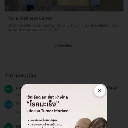
Yuva Wellness Center
29 ตึก Bangkok Business Center ชั้น 2 สุขุมวิท ซ. 63 แขวงคลองตันเหนือ
เขตวัฒนา กรุงเทพมหานคร 10110
ดูรายละเอียด
คำถามพบบ่อย
ผลการตรวจคัดกรองมะเร็งจะใช้เวลานานแค่ไหนถึงจะได้ผล?
×
ถาม
19 ธ.ค. 2024
คุณจะได้รับผลการตรวจภายในประมาณ 5-7 วัน.
ตอบ
ตอบโดยทีมงาน HD
การตรวจคัดกรองมะเร็งคืออะไร?
ถาม