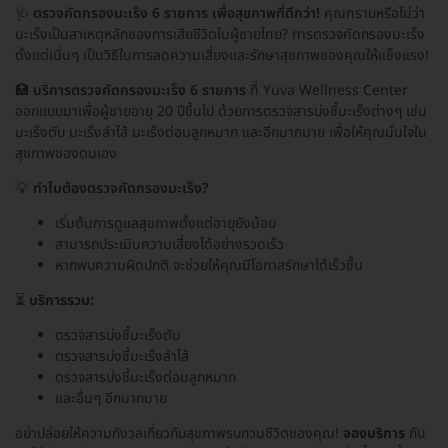
🩺
ตรวจคัดกรองมะเร็ง 6 รายการ เพื่อสุขภาพที่ดีกว่า!
คุณทราบหรือไม่ว่า
มะเร็งเป็นสาเหตุหลักของการเสียชีวิตในผู้ชายไทย? การตรวจคัดกรองมะเร็ง
ตั้งแต่เนิ่นๆ เป็นวิธีในการลดความเสี่ยงและรักษาสุขภาพของคุณให้แข็งแรง!
🏥
บริการตรวจคัดกรองมะเร็ง 6 รายการ
ที่ Yuva Wellness Center
ออกแบบมาเพื่อผู้ชายอายุ 20 ปีขึ้นไป ด้วยการตรวจสารบ่งชี้มะเร็งต่างๆ เช่น
มะเร็งตับ มะเร็งลำไส้ มะเร็งต่อมลูกหมาก และอีกมากมาย เพื่อให้คุณมั่นใจใน
สุขภาพของตนเอง
💡
ทำไมต้องตรวจคัดกรองมะเร็ง?
เริ่มต้นการดูแลสุขภาพตั้งแต่อายุยังน้อย
สามารถประเมินความเสี่ยงได้อย่างรวดเร็ว
หากพบความผิดปกติ จะช่วยให้คุณมีโอกาสรักษาได้เร็วขึ้น
⏳
บริการรวม:
ตรวจสารบ่งชี้มะเร็งตับ
ตรวจสารบ่งชี้มะเร็งลำไส้
ตรวจสารบ่งชี้มะเร็งต่อมลูกหมาก
และอื่นๆ อีกมากมาย
อย่าปล่อยให้ความกังวลเกี่ยวกับสุขภาพรบกวนชีวิตของคุณ!
จองบริการ
กับ