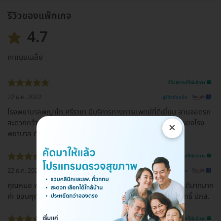
รีวิวของแพ็กเกจ
4.7
คะแนนเฉลี่ย
รีวิวสถานที่ให้บริการ 🏥
22 ธ.ค. 2022
ดูรีวิวต้นฉบับ
โรงพยาบาลพญาไท ศรีราชา มีบริการทางการแพทย์ที่ดีเยี่ยม ลานจอดรถ
สะดวกกว้างขวาง มีรถรับ-ส่ง จากลานจอดรถไปยังหน้าทางเข้าของโรง
×
พยาบาล ตั้งอยู่ในอำเภอศรีราชา จังหวัดชลบรี
รีวิวสถานที่ให้บริการ 🏥
22 ธ.ค. 2022
ดูรีวิวต้นฉบับ
คุณหมอ พยาบาล เจ้าหน้าที่ทุกคน พูดจาไพเราะ แนะนำดี บริการดีมากมาก
ค่ะ ขอบคุณที่ดูแลทุกขั้นตอนเป็นอย่างดีค่ะ ไม่เว้นแม้กระทั่งใช้สิทธิ์ ปกส.
รีวิวสถานที่ให้บริการ 🏥