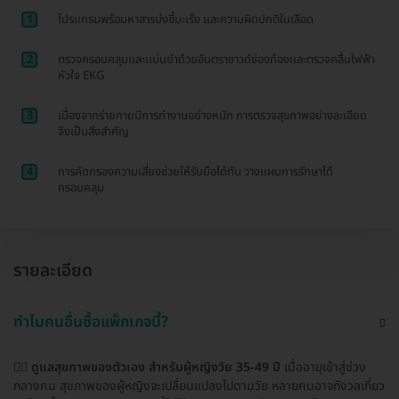
1
โปรเเกรมพร้อมหาสารบ่งชี้มะเร็ง เเละความผิดปกติในเลือด
2
ตรวจครอบคลุมเเละเเม่นยำด้วยอันตราซาวด์ช่องท้องเเละตรวจคลื่นไฟฟ้า
หัวใจ EKG
3
เนื่องจากร่ายกายมีการทำงานอย่างหนัก การตรวจสุขภาพอย่างละเอียด
จึงเป็นสิ่งสำคัญ
4
การคัดกรองความเสี่ยงช่วยให้รับมือได้ทัน วางเเผนการรักษาได้
ครอบคลุม
รายละเอียด
ทำไมคนอื่นซื้อแพ็กเกจนี้?
👩‍⚕️
ดูแลสุขภาพของตัวเอง สำหรับผู้หญิงวัย 35-49 ปี
เมื่ออายุเข้าสู่ช่วง
กลางคน สุขภาพของผู้หญิงจะเปลี่ยนแปลงไปตามวัย หลายคนอาจกังวลเกี่ยว