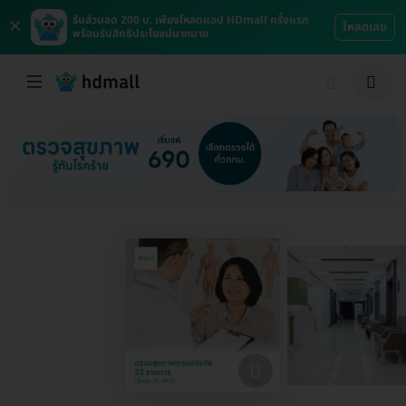
×
รับส่วนลด 200 บ. เพียงโหลดแอป HDmall ครั้งแรก
โหลดเลย
พร้อมรับสิทธิประโยชน์มากมาย