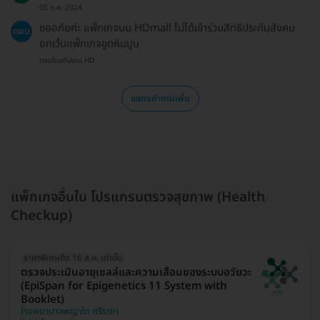
05 ต.ค. 2024
ขออภัยค่ะ แพ็กเกจบน HDmall ไม่ได้เข้าร่วมสิทธิประกันสังคม
ตอบ
ยกเว้นแพ็กเกจขูดหินปูน
ตอบโดยทีมงาน HD
แสดงคำถามเพิ่ม
แพ็กเกจอื่นใน โปรแกรมตรวจสุขภาพ (Health
Checkup)
ราคาพิเศษถึง 16 ส.ค. เท่านั้น
ตรวจประเมินอายุเซลล์และความเสื่อมของระบบอวัยวะ
(EpiSpan for Epigenetics 11 System with
Booklet)
โรงพยาบาลพญาไท ศรีราชา