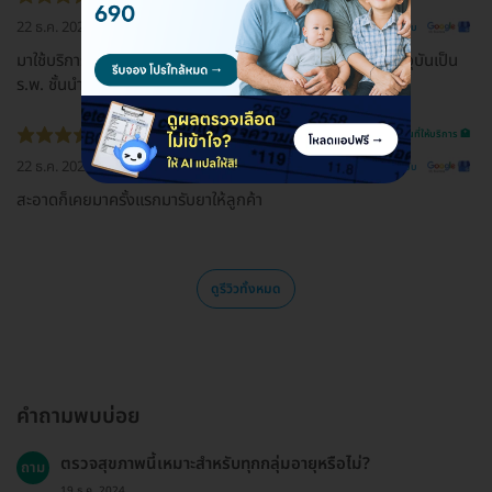
22 ธ.ค. 2022
ดูรีวิวต้นฉบับ
มาใช้บริการ ร.พ. แห่งนี้ ตั้งแต่ครั้งแรกถึงปัจจุบันร่วม20ปี ปัจจุบันเป็น
ร.พ. ชั้นนำอันดับต้นๆของอำเภอศรีราชาไปแล้ว
รีวิวสถานที่ให้บริการ 🏥
22 ธ.ค. 2022
ดูรีวิวต้นฉบับ
สะอาดก็เคยมาครั้งเเรกมารับยาให้ลูกค้า
ดูรีวิวทั้งหมด
คำถามพบบ่อย
ตรวจสุขภาพนี้เหมาะสำหรับทุกกลุ่มอายุหรือไม่?
ถาม
19 ธ.ค. 2024