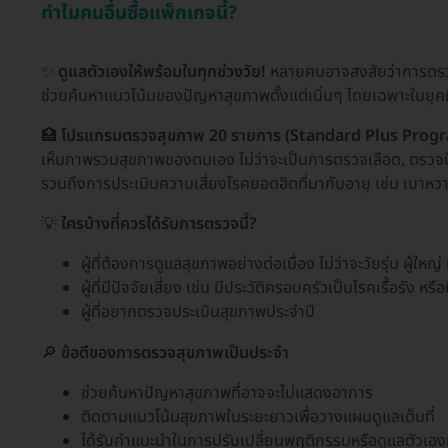
ทำไมคนอื่นซื้อแพ็กเกจนี้?
✨
ดูแลตัวเองให้พร้อมในทุกช่วงวัย!
หลายคนอาจสงสัยว่าการตรว
ช่วยค้นหาแนวโน้มของปัญหาสุขภาพตั้งแต่เนิ่นๆ โดยเฉพาะในยุคที
🏥
โปรแกรมตรวจสุขภาพ 20 รายการ (Standard Plus Program
เห็นภาพรวมสุขภาพของตนเอง ไม่ว่าจะเป็นการตรวจเลือด, ตรวจป
รวมถึงการประเมินความเสี่ยงโรคยอดฮิตที่มากับอายุ เช่น เบาหวา
💡
ใครบ้างที่ควรได้รับการตรวจนี้?
ผู้ที่ต้องการดูแลสุขภาพอย่างต่อเนื่อง ไม่ว่าจะวัยรุ่น ผู้ใหญ่ 
ผู้ที่มีปัจจัยเสี่ยง เช่น มีประวัติครอบครัวเป็นโรคเรื้อรัง ห
ผู้ที่อยากตรวจประเมินสุขภาพประจำปี
🔎
ข้อดีของการตรวจสุขภาพเป็นประจำ
ช่วยค้นหาปัญหาสุขภาพที่อาจจะไม่แสดงอาการ
ติดตามแนวโน้มสุขภาพในระยะยาวเพื่อวางแผนดูแลเต็มที่
ได้รับคำแนะนำในการปรับเปลี่ยนพฤติกรรมหรือดูแลตัวเอง