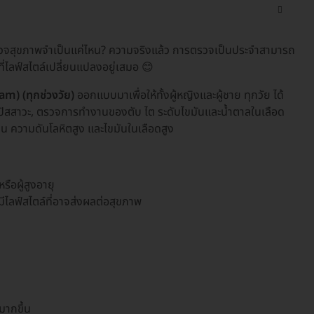
จสุขภาพจำเป็นแค่ไหน? ความจริงแล้ว การตรวจเป็นประจำสามารถ
่ไลฟ์สไตล์เปลี่ยนแปลงอยู่เสมอ 😊
) (ทุกช่วงวัย)
ออกแบบมาเพื่อให้ทั้งผู้หญิงและผู้ชาย ทุกวัย ได้
ัสสาวะ, ตรวจการทำงานของตับ ไต ระดับไขมันและน้ำตาลในเลือด
น ความดันโลหิตสูง และไขมันในเลือดสูง
หรือผู้สูงอายุ
รือมีไลฟ์สไตล์ที่อาจส่งผลต่อสุขภาพ
มากขึ้น