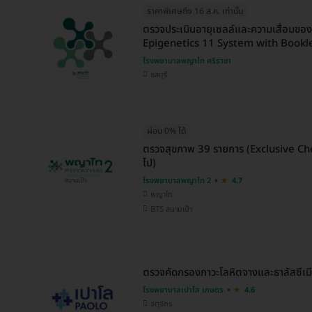
ราคาพิเศษถึง 16 ส.ค. เท่านั้น
ตรวจประเมินอายุเซลล์และความเสื่อมขอ
Epigenetics 11 System with Bookl
โรงพยาบาลพญาไท ศรีราชา
ชลบุรี
ผ่อน 0% ได้
ตรวจสุขภาพ 39 รายการ (Exclusive Check
ไป)
โรงพยาบาลพญาไท 2
4.7
พญาไท
BTS สนามเป้า
ตรวจคัดกรองภาวะโลหิตจางและธาลัสซีเมีย
โรงพยาบาลเปาโล เกษตร
4.6
จตุจักร