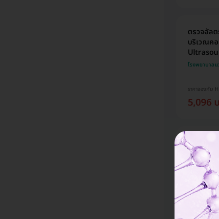
ตรวจอัลตร
บริเวณคอท
Ultrasoun
โรงพยาบาลน
ราคาจองกับ 
5,096 
ตรวจสมอง
(โปรแกรม 
โรงพยาบาลพ
มี HDrevi
ราคาจองกับ 
15,582