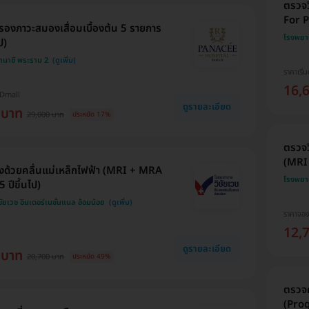
ตรวจว
For P
องภาวะสมองเสื่อมเบื้องต้น 5 รายการ
โรงพยา
ป)
นาซี พระราม 2
ราคาเริ่ม
16,
HDmall
ดูรายละเอียด
 บาท
29,000 บาท
ประหยัด 17%
ตรวจว
(MRI
ด้วยคลื่นแม่เหล็กไฟฟ้า (MRI + MRA
โรงพยา
 ปีขึ้นไป)
ยเวช อินเตอร์เนชั่นแนล อ้อมน้อย
ราคาจอ
12,
ดูรายละเอียด
 บาท
20,700 บาท
ประหยัด 49%
ตรวจ
(Pro