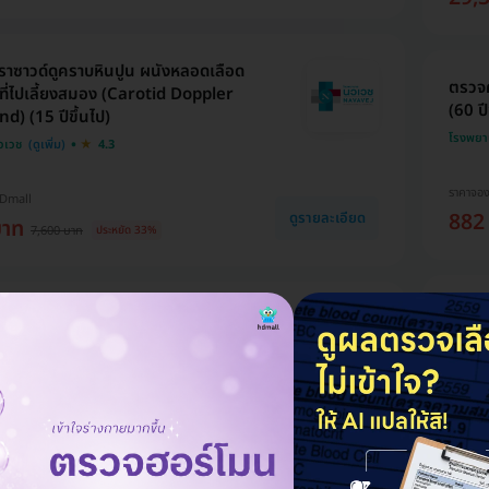
าซาวด์ดูคราบหินปูน ผนังหลอดเลือด
ตรวจค
ี่ไปเลี้ยงสมอง (Carotid Doppler
(60 ปี
d) (15 ปีขึ้นไป)
โรงพยา
วเวช
4.3
ราคาจอ
HDmall
882
ดูรายละเอียด
บาท
7,600 บาท
ประหยัด 33%
ตรวจ
ก่อนเป็นอัมพาต 14 รายการ
สมองเ
Stroke 2) (25 ปีขึ้นไป)
โรงพยา
ญาไท 1
4.6
ew
ราคาจอ
9,7
HDmall
ดูรายละเอียด
 บาท
35,940 บาท
ประหยัด 57%