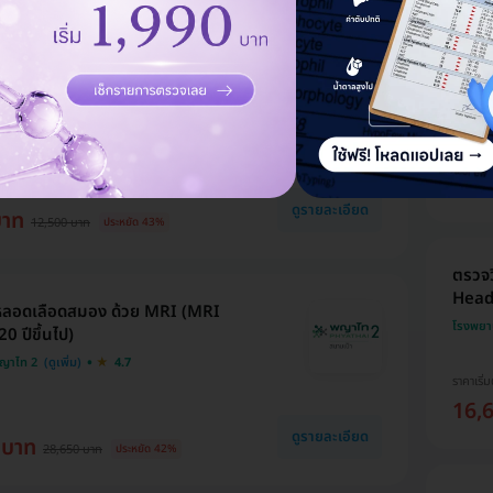
ตรวจ
สมองเ
รองโรคหลอดเลือดสมอง 15 รายการ
โรงพยา
o 2) (35 ปีขึ้นไป)
วเวช
4.3
ราคาจอ
3,8
HDmall
ดูรายละเอียด
บาท
12,500 บาท
ประหยัด 43%
ตรวจว
Heada
ลอดเลือดสมอง ด้วย MRI (MRI
โรงพยา
0 ปีขึ้นไป)
ญาไท 2
4.7
ราคาเริ่ม
16,
ดูรายละเอียด
 บาท
28,650 บาท
ประหยัด 42%