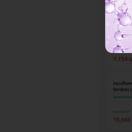
ตรวจคัดก
(Stroke Pr
โรงพยาบาลน
ราคาจองกับ 
7,154 
ตรวจโรคห
Stroke) (2
โรงพยาบาลพ
ราคาเริ่มต้นที่
16,660