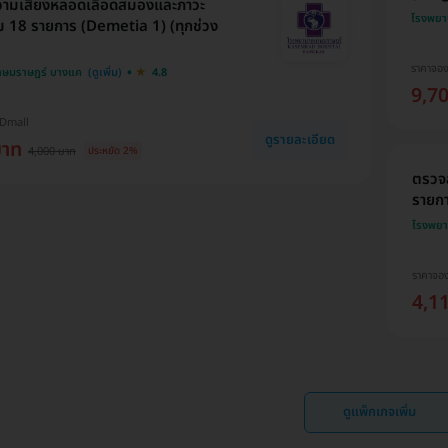
ามเสี่ยงหลอดเลือดสมองและภาวะ
โรงพยา
ม 18 รายการ (Demetia 1) (ทุกช่วง
ราคาจอ
กษมราษฎร์ บางแค
4.8
9,7
HDmall
ดูรายละเอียด
บาท
4,000 บาท
ประหยัด 2%
ตรวจ
รายกา
โรงพยา
ราคาจอ
4,1
ดูแพ็กเกจเพิ่ม