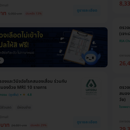
8,3
HDmall
ดูรายละเอียด
บาท
5,050 บาท
ประหยัด 13%
ตรวจค
(เจาะเ
RIA Ch
ราคาจอ
26,
องและวินิจฉัยโรคสมองเสื่อม ร่วมกับ
ตรวจ
มองด้วย MRI 10 รายการ
สมองเ
ครธน
4.8
วัย)
โรงพยา
ปมีส่วนลด
มีผ่อนจ่าย
HDmall
ราคาจอ
ดูรายละเอียด
 บาท
24,881 บาท
ประหยัด 29%
29,