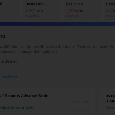
ab
Basic Lab +
Basic Lab +
Basi
Cancer Marker
Cancer Marker
Canc
1,790 บาท
1,790 บาท
1,79
(ผู้ชาย)
6,000 บาท
6,000 บาท
6,000 
อง
ง MRI ในราคาสุดคุ้ม ทาง HDmall.co.th รวมราคา ดีล คูปองส่วนลดและโปรโมชั
รี มีข้อสงสัยแชทสอบถามได้ในทุกขั้นตอน
8 แพ็กเกจ
ลบทั้งหมด
 13 รายการ Advance Brain
ตรวจค
(Head
al Check-Up Center
โรงพยา