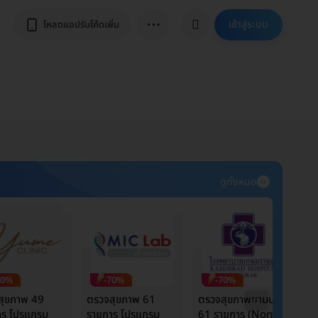
⋯
เข้าสู่ระบบ
โหลดแอปรับโค้ดเพิ่ม
ดูทั้งหมด
70%
-70%
-70%
สุขภาพ 49
ตรวจสุขภาพ 61
ตรวจสุขภาพยามบ่าย
ต
าร โปรแกรม
รายการ โปรแกรม
61 รายการ (Non-
ร