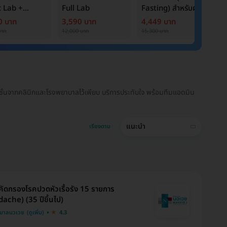
c Lab +
Full Lab
Fasting) สำหรับผู้
B
er Marker
หญิงอายุ 15 ปีขึ้นไป
C
0 บาท
3,590 บาท
4,449 บาท
1
บาท
12,000 บาท
15,300 บาท
6,
่นจากคลินิกและโรงพยาบาลไว้เพียบ บริการประทับใจ พร้อมทีมแอดมิน
แนะนำ
เรียงตาม
ัดกรองโรคปวดหัวเรื้อรัง 15 รายการ
ache) (35 ปีขึ้นไป)
บาลนวเวช
4.3