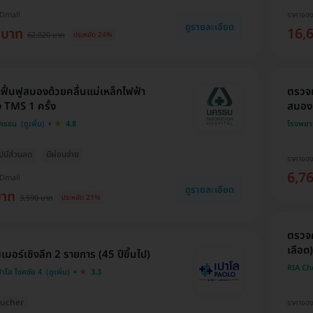
HDmall
ราคาจอ
ดูรายละเอียด
 บาท
16,
62,820 บาท
ประหยัด 24%
ะฟื้นฟูสมองด้วยคลื่นแม่เหล็กไฟฟ้า
ตรวจ
ง TMS 1 ครั้ง
สมองเ
ครธน
4.8
โรงพยา
อปมีส่วนลด
มีผ่อนจ่าย
ราคาจอ
6,7
HDmall
ดูรายละเอียด
บาท
3,590 บาท
ประหยัด 21%
ตรวจค
เลือด)
มอร์เชิงลึก 2 รายการ (45 ปีขึ้นไป)
RIA Ch
าโล โชคชัย 4
3.3
Voucher
ราคาจอ