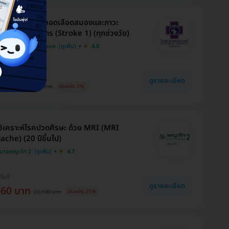
หาความเสี่ยงหลอดเลือดสมองและภาวะ
สื่อม 12 รายการ (Stroke 1) (ทุกช่วงวัย)
บาลเกษมราษฎร์ บางแค
4.8
งกับ HDmall
ดูรายละเอียด
22 บาท
3,900 บาท
ประหยัด 2%
ิเคราะห์โรคปวดศีรษะ ด้วย MRI (MRI
che) (20 ปีขึ้นไป)
บาลพญาไท 2
4.7
ต้นที่
ดูรายละเอียด
660 บาท
22,100 บาท
ประหยัด 25%