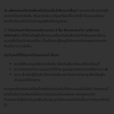
😬
เพิ่งถอดเหล็กจัดฟันหรือไม่แน่ใจว่าฟันจะเคลื่อน?
หลายคนกังวลว่าหลัง
ถอดเครื่องมือจัดฟัน ฟันอาจกลับมาซ้อนหรือเคลื่อนตัวได้ รีเทนเนอร์แบบ
ลวดจึงเป็นหนึ่งในตัวช่วยดูแลฟันให้คงรูปสวย
🦷
โปรแกรมทำรีเทนเนอร์แบบลวด 2 ชิ้น ฟันบนและล่าง (แพ็กเกจ
HDmall+)
มีไว้สำหรับผู้ที่เพิ่งถอนเครื่องมือจัดฟันหรือกำลังมองหารีเทน
เนอร์เพื่อป้องกันฟันเคลื่อน ทั้งเด็กและผู้ใหญ่ที่ต้องการรักษาผลจากการจัด
ฟันให้ยาวนานยิ่งขึ้น
ประโยชน์ที่ได้รับจากโปรแกรมนี้ ได้แก่:
ช่วยให้ฟันคงรูปหลังการจัดฟัน ป้องกันฟันเกซ้อนหรือเคลื่อนที่
สามารถถอดทำความสะอาดได้ง่าย ดูแลสุขภาพช่องปากได้สะดวก 👄
เหมาะสำหรับผู้ที่มีประวัติการจัดฟันและต้องการรักษารูปฟันให้อยู่ใน
ตำแหน่งที่ต้องการ
หากคุณเพิ่งจัดฟันเสร็จหรือสงสัยว่าควรเริ่มใส่รีเทนเนอร์เมื่อไหร่ โปรแกรมนี้
อาจเป็นอีกทางเลือกหนึ่งในการดูแลรอยยิ้มของคุณ ลองพูดคุยกับ
ทันตแพทย์เพื่อหาข้อมูลเพิ่มเติมและดูว่ารีเทนเนอร์ชนิดนี้เหมาะกับคุณหรือไม่
😊