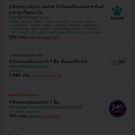
ทำรีเทนเนอร์ลวด ทนทาน ไม่ต้องเปลี่ยนบ่อย การันตี
ราคาถูกที่สุดในเว็บ
โปรขายดี! HDmall แนะนำ
บึงกุ่ม , ปทุมธานี , จตุจักร , บางบอน , ลาดพร้าว , คันนายาว , ปทุมวัน ,
สมุทรปราการ , จอมทอง , พญาไท , ภาษีเจริญ , พระโขนง , ราษฎร์บูรณะ ,
BTS เสนานิคม , MRT ลาดพร้าว , BTS สนามกีฬาแห่งชาติ , BTS สยาม ,
หนองแขม , บางรัก , ราชเทวี , บริการถึงบ้าน , บางนา , คลองเตย , ตลิ่งชัน
BTS สนามเป้า , BTS บางหว้า , MRT บางไผ่ , MRT บางหว้า , BTS บางจาก ,
999 บาท
BTS พญาไท , BTS ปุณณวิถี , BTS อุดมสุข , BTS บางนา , BTS ศรีนครินทร์
3,000 บาท
ประหยัด 67%
, BTS สะพานควาย
ถูกที่สุดเมื่อจองกับ HD
ทำรีเทนเนอร์แบบลวด 1 ชิ้น ฟันบนหรือล่าง
คลินิกกลางเมืองทันตกรรม
ขอนแก่น
1,980 บาท
2,000 บาท
ประหยัด 1%
ทำรีเทนเนอร์แบบลวด 1 ชิ้น
SM Dental Clinic (คลินิกทันตกรรมสไมล์เมโลดี้)
สวนหลวง , คลองสามวา
999 บาท
2,500 บาท
ประหยัด 60%