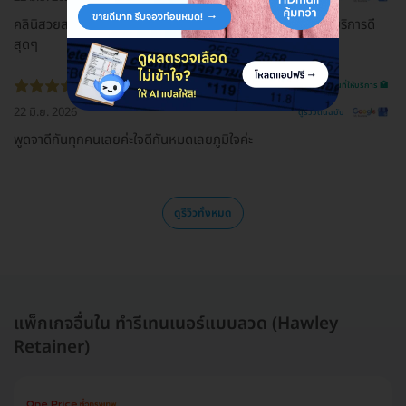
คลินิสวยสะอาดมากๆค่ะ คุณหมอที่เป็นเจ้าของดูแลดีมากๆค่ะ บริการดี
สุดๆ
รีวิวสถานที่ให้บริการ 🏥
22 มิ.ย. 2026
ดูรีวิวต้นฉบับ
พูดจาดีกันทุกคนเลยค่ะใจดีกันหมดเลยภูมิใจค่ะ
ดูรีวิวทั้งหมด
แพ็กเกจอื่นใน ทำรีเทนเนอร์แบบลวด (Hawley
Retainer)