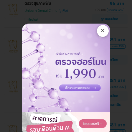
ตรวจสุขภาพฟัน
96 บาท
199 บาท
ประหยัด 52%
Unicorn Dental Clinic
ดูรายละเอียด
เชียงใหม่
×
ทำรีเทนเนอร์แบบโลหะ 1 ชิ้น ฟันบนหรือ
4,851 บาท
ล่าง
6,000 บาท
ประหยัด 19%
Unicorn Dental Clinic
ดูรายละเอียด
เชียงใหม่
อุดฟันหน้า 1 ด้าน ด้วยวัสดุสีเหมือนฟัน
881 บาท
2,500 บาท
ประหยัด 65%
Unicorn Dental Clinic
ดูรายละเอียด
เชียงใหม่
แชทกับแอดมิน
เคลือบฟลูออไรด์ทั้งปาก สำหรับเด็ก
581 บาท
1,000 บาท
ประหยัด 42%