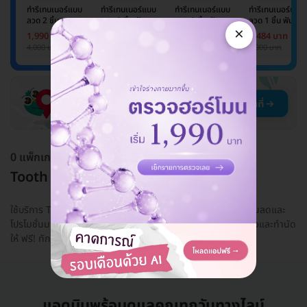
ทำรีเทนเนอร์แบบ
ทำรีเทนเนอร์แบบ
ทำรีเทนเนอร์แบบ
ทำรีเทนเนอร์แบบ
ลวด 2 ชิ้น
ลวด 2 ชิ้น ฟันบน
ลวด 2 ชิ้น ฟันบน
ลวด 1 ชิ้น ฟันบน
×
และล่าง
และล่าง
หรือล่าง
1,990 บาท
3,860 บาท
1,990 บาท
1,484 บาท
4,000 บาท
5,000 บาท
4,000 บาท
2,000 บาท
0 แพ็กเกจ
Tooth Camp Dental Clinic
ใช้บริการ Tooth Camp Dental Clinic ในราคาที่ถูกกว่า ด้วยส่วนลดและ
โปรโมชั่นมากมายเมื่อจองผ่าน HDmall.co.th พร้อมบริการเช็กคิวและทำนัด
ให้ ฟรี! ทักแชท...
อ่านเพิ่ม
แอดมินพร้อมดูแลคุณทุกวันทางไลน์