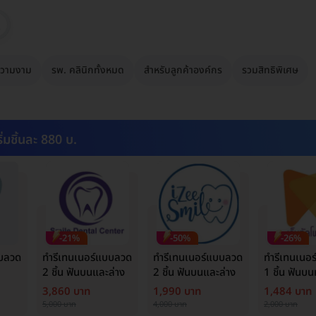
วามงาม
รพ. คลินิกทั้งหมด
สำหรับลูกค้าองค์กร
รวมสิทธิพิเศษ
ิ่มชิ้นละ 880 บ.
-21%
-50%
-26%
บบลวด
ทำรีเทนเนอร์แบบลวด
ทำรีเทนเนอร์แบบลวด
ทำรีเทนเนอ
2 ชิ้น ฟันบนและล่าง
2 ชิ้น ฟันบนและล่าง
1 ชิ้น ฟันบน
3,860 บาท
1,990 บาท
1,484 บาท
5,000 บาท
4,000 บาท
2,000 บาท