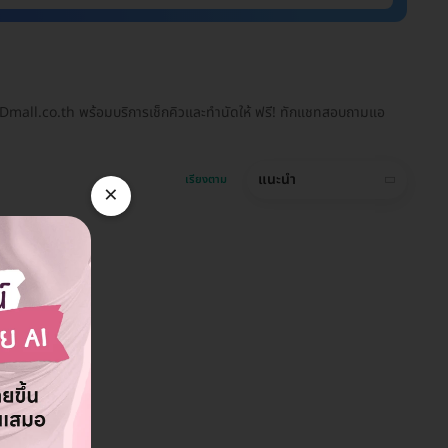
 HDmall.co.th พร้อมบริการเช็กคิวและทำนัดให้ ฟรี! ทักแชทสอบถามแอ
แนะนำ
เรียงตาม
×