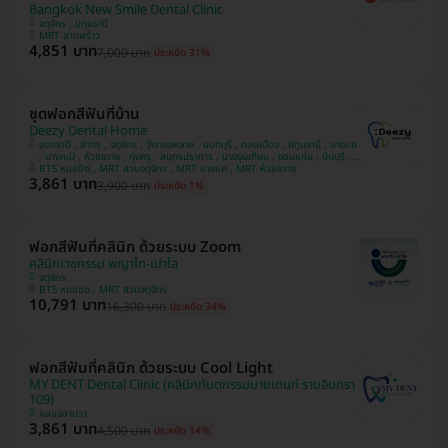
Bangkok New Smile Dental Clinic
จตุจักร , ปทุมธานี
MRT ลาดพร้าว
4,851 บาท
7,000 บาท
ประหยัด 31%
ชุดฟอกสีฟันที่บ้าน
Deezy Dental Home
อุดรธานี , สาทร , จตุจักร , วังทองหลาง , นนทบุรี , ดอนเมือง , ปทุมธานี , บางแค
, บางกะปิ , ห้วยขวาง , ทุ่งครุ , สมุทรปราการ , บางขุนเทียน , ขอนแก่น , มีนบุรี ,
อุบลราชธานี , บางรัก
BTS หมอชิต , MRT สวนจตุจักร , MRT บางแค , MRT ห้วยขวาง
3,861 บาท
3,900 บาท
ประหยัด 1%
ฟอกสีฟันที่คลินิก ด้วยระบบ Zoom
คลินิกเวชกรรม พญาไท-เปาโล
จตุจักร
BTS หมอชิต , MRT สวนจตุจักร
10,791 บาท
16,300 บาท
ประหยัด 34%
ฟอกสีฟันที่คลินิก ด้วยระบบ Cool Light
MY DENT Dental Clinic (คลินิกทันตกรรมมายเดนท์ รามอินทรา
109)
คลองสามวา
3,861 บาท
4,500 บาท
ประหยัด 14%