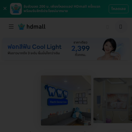
×
รับส่วนลด 200 บ. เพียงโหลดแอป HDmall ครั้งแรก
โหลดเลย
พร้อมรับสิทธิประโยชน์มากมาย