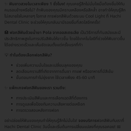
✨
ฟันขาวสวยในเวลาเพียง 1 ชั่วโมง!
คุณเคยรู้สึกไม่มั่นใจเมื่อต้องยิ้มให้กับ
คนรอบข้างหรือไม่? ถ้าฟันของคุณมีคราบเหลืองหรือสีคล้ำ อาจทำให้คุณรู้สึก
ไม่สบายใจในหลายๆ โอกาส การฟอกสีฟันด้วยระบบ Cool Light ที่ Hachi
Dental Clinic จะช่วยให้คุณกลับมามีรอยยิ้มที่สดใสอีกครั้ง!
🏥
ฟอกสีฟันด้วยน้ำยา Pola จากออสเตรเลีย
เป็นวิธีการที่ทันสมัยและมี
ประสิทธิภาพสูงในการปรับสีฟันให้ขาวขึ้น โดยใช้เทคโนโลยีที่ช่วยให้ฟันขาวขึ้น
ได้อย่างรวดเร็วและเห็นชัดเจนตั้งแต่ครั้งแรกที่ทำ
💡
ทำไมต้องเลือกฟอกสีฟัน?
ช่วยเพิ่มความมั่นใจและเปลี่ยนลุคของคุณ
ลดเลือนคราบสีที่เกิดจากการดื่มชา กาแฟ หรืออาหารที่มีสีเข้ม
ขั้นตอนการทำไม่ยุ่งยาก ใช้เวลาเพียง 45-60 นาที
✨
แพ็กเกจฟอกสีฟันของเรา รวมถึง:
การประเมินสีฟันและการเลือกเฉดสีที่ต้องการ
การดูแลเพื่อป้องกันความเสียหายต่อเหงือก
การตรวจสอบหลังการฟอก
อย่าปล่อยให้ฟันของคุณทำให้คุณรู้สึกไม่มั่นใจ!
จองบริการ
ฟอกสีฟันกับเราที่
Hachi Dental Clinic วันนี้และเริ่มต้นการเปลี่ยนแปลงที่คุณรอคอย! 📅