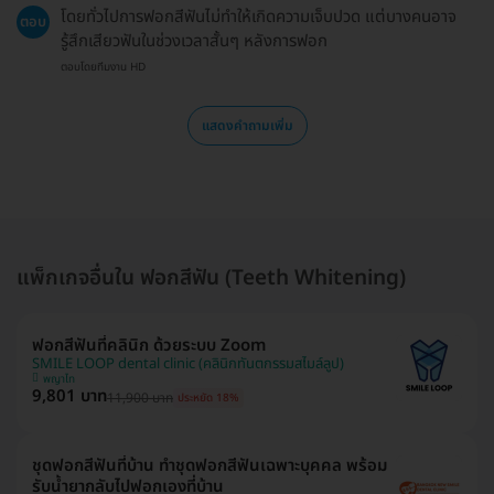
โดยทั่วไปการฟอกสีฟันไม่ทำให้เกิดความเจ็บปวด แต่บางคนอาจ
ตอบ
รู้สึกเสียวฟันในช่วงเวลาสั้นๆ หลังการฟอก
ตอบโดยทีมงาน HD
แสดงคำถามเพิ่ม
แพ็กเกจอื่นใน ฟอกสีฟัน (Teeth Whitening)
ฟอกสีฟันที่คลินิก ด้วยระบบ Zoom
SMILE LOOP dental clinic (คลินิกทันตกรรมสไมล์ลูป)
พญาไท
9,801 บาท
11,900 บาท
ประหยัด 18%
ชุดฟอกสีฟันที่บ้าน ทำชุดฟอกสีฟันเฉพาะบุคคล พร้อม
รับน้ำยากลับไปฟอกเองที่บ้าน