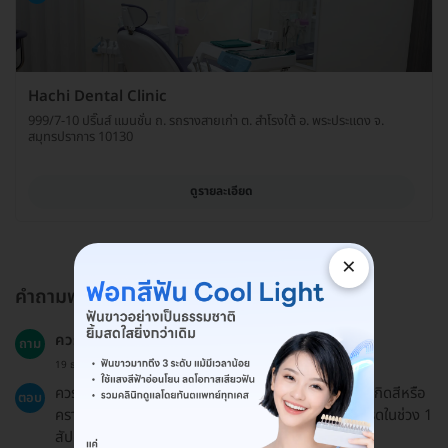
Hachi Dental Clinic
999/7-10 ปริ๊นส์ แมนชั่น ถ. รถรางสายเก่า ต. สำโรงใต้ อ. พระประแดง จ.
สมุทรปราการ 10130
ดูรายละเอียด
×
คำถามพบบ่อย
ควรหลีกเลี่ยงอะไรหลังการฟอกสีฟัน?
ถาม
19 ธ.ค. 2024
ควรงดสูบบุหรี่และหลีกเลี่ยงอาหารและเครื่องดื่มที่ทำให้เกิดสีหรือ
ตอบ
คราบบนฟัน เช่น ชา กาแฟ ไวน์ และอาหารที่มีฤทธิ์เป็นกรดในช่วง 1
สัปดาห์