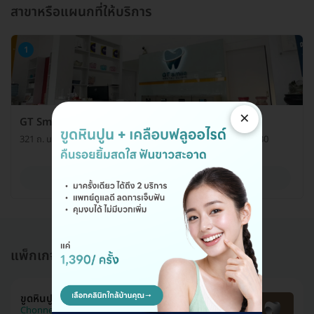
สาขาหรือแผนกที่ให้บริการ
1
×
GT Smile Dental Clinic (คลินิกทันตกรรมจีทีสไมล์)
321 ถ. นาคนิวาส แขวงลาดพร้าว เขตลาดพร้าว กรุงเทพมหานคร 10230
ดูรายละเอียด
แพ็กเกจอื่นใน ขูดหินปูน (Scaling)
ขูดหินปูน + ขัดฟันด้วย Air Flow + เคลือบฟลูออไรด์
Chonnee Dental Clinic (ชนนีคลินิกทันตกรรม)