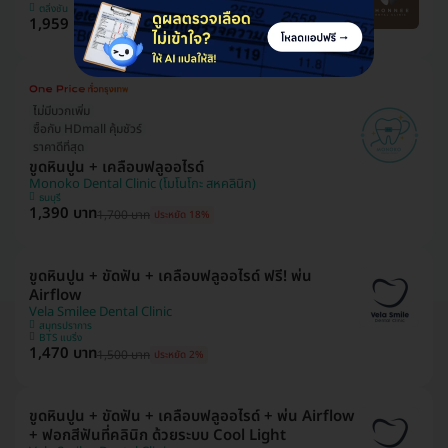
ตลิ่งชัน
1,959 บาท
2,500 บาท
ประหยัด 22%
ไม่มีบวกเพิ่ม
ซื้อกับ HDmall คุ้มชัวร์
ราคาดีที่สุด
ขูดหินปูน + เคลือบฟลูออไรด์
Monoko Dental Clinic (โมโนโกะ สหคลินิก)
ธนบุรี
1,390 บาท
1,700 บาท
ประหยัด 18%
ขูดหินปูน + ขัดฟัน + เคลือบฟลูออไรด์ ฟรี! พ่น
Airflow
Vela Smilee Dental Clinic
สมุทรปราการ
BTS แบริ่ง
1,470 บาท
1,500 บาท
ประหยัด 2%
ขูดหินปูน + ขัดฟัน + เคลือบฟลูออไรด์ + พ่น Airflow
+ ฟอกสีฟันที่คลินิก ด้วยระบบ Cool Light