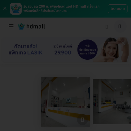
×
รับส่วนลด 200 บ. เพียงโหลดแอป HDmall ครั้งแรก
โหลดเลย
พร้อมรับสิทธิประโยชน์มากมาย