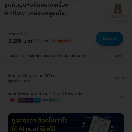
ขูดหินปูน+ขจัดคราบเครื่อง
Airflow+เคลือบฟลูออไรด์
ราคาเริ่มต้นที่
ใส่ตะกร้า
2,205 บาท
7,000 บาท
ประหยัด 69%
ยอดรวม 3,000 บาทขึ้นไป เลือกผ่อน 0% ได้ บอกแอดมินของเราเลย!
ขยาย
โหลดแอปรับคูปองลด 200 บ.
โหลดเลย
คูปองมีจำนวนจำกัด
รับสิทธิพิเศษเพิ่มอีกด้วย HDmall Rewards
ดูเพิ่ม