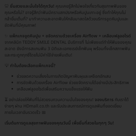
🦷
ยิ้มสวยและมั่นใจได้ทุกวัน!
คุณเคยรู้สึกไม่พอใจเกี่ยวกับสุขภาพฟันของ
คุณหรือไม่? อาจรู้สึกว่าฟันมีคราบสกปรกหรือหินปูนเกาะอยู่ ซึ่งทำให้คุณไม่
กล้ายิ้มเต็มที่? มาทำความสะอาดฟันให้กลับมาสดใสด้วยบริการขูดหินปูนและ
ขัดฟันที่มีคุณภาพ!
✨
แพ็กเกจขูดหินปูน + ขจัดคราบด้วยเครื่อง Airflow + เคลือบฟลูออไรด์
จากคลินิก TEDDY SMILE DENTAL มีบริการที่ ไม่เพียงแต่ทำให้ฟันของคุณ
สะอาด ยังมีการสแกนฟัน 3 มิติและเอกซเรย์เช็กฟันผุ พร้อมทั้งเช็กสภาพฟัน
และกระดูกทุกซี่โดยไม่มีค่าใช้จ่ายเพิ่มเติม!
💡
ทำไมต้องเลือกแพ็กเกจนี้?
ช่วยลดความเสี่ยงในการเกิดปัญหาฟันผุและเหงือกอักเสบ
การขัดฟันด้วยเครื่อง Airflow ช่วยขจัดคราบได้อย่างมีประสิทธิภาพ
เคลือบฟลูออไรด์เพื่อเสริมความแข็งแรงให้ฟัน
⏳ อย่าปล่อยให้ฟันที่ไม่สวยรบกวนความมั่นใจของคุณ!
จองบริการ
กับเราได้
ง่ายๆ ผ่าน HDmall.co.th และรับประสบการณ์การดูแลฟันที่ยอดเยี่ยม
ภายในเวลาอันรวดเร็ว 📅
เริ่มต้นการดูแลสุขภาพฟันของคุณวันนี้ เพื่อยิ้มที่สวยในทุกๆ วัน!