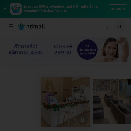
×
รับส่วนลด 200 บ. เพียงโหลดแอป HDmall ครั้งแรก
โหลดเลย
พร้อมรับสิทธิประโยชน์มากมาย