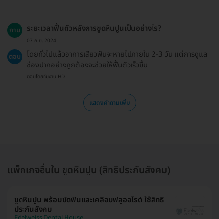
ระยะเวลาฟื้นตัวหลังการขูดหินปูนเป็นอย่างไร?
ถาม
07 ก.ย. 2024
โดยทั่วไปแล้วอาการเสียวฟันจะหายไปภายใน 2-3 วัน แต่การดูแล
ตอบ
ช่องปากอย่างถูกต้องจะช่วยให้ฟื้นตัวเร็วขึ้น
ตอบโดยทีมงาน HD
แสดงคำถามเพิ่ม
แพ็กเกจอื่นใน ขูดหินปูน (สิทธิประกันสังคม)
ขูดหินปูน พร้อมขัดฟันและเคลือบฟลูออไรด์ ใช้สิทธิ
ประกันสังคม
Edelweiss Dental House