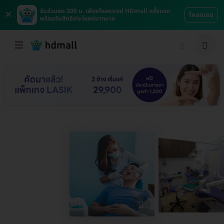
×
รับส่วนลด 200 บ. เพียงโหลดแอป HDmall ครั้งแรก
โหลดเลย
พร้อมรับสิทธิประโยชน์มากมาย