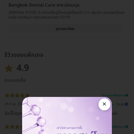
Bangkok Dental Care สาขาอ่อนนุช
2089 ห้อง 319 ชั้น 3 อาคารเซ็นจูรี่เดอะมูฟวี่พลาซ่า 2 ถ. สุขุมวิท แขวงพระโขนง
เหนือ เขตวัฒนา กรุงเทพมหานคร 10110
ดูรายละเอียด
รีวิวของแพ็กเกจ
4.9
คะแนนเฉลี่ย
รีวิวสถานที่ให้บริการ 🏥
×
26 ก.พ. 2021
ดูรีวิวต้นฉบับ
วันนี้ไปอุดฟันมา คุณหมอและพนักงานบริการดีมากเลย ขอบคุณค่ะ
รีวิวสถานที่ให้บริการ 🏥