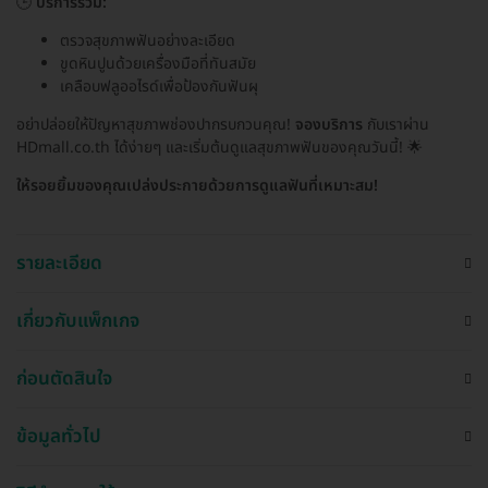
🕒
บริการรวม:
ตรวจสุขภาพฟันอย่างละเอียด
ขูดหินปูนด้วยเครื่องมือที่ทันสมัย
เคลือบฟลูออไรด์เพื่อป้องกันฟันผุ
อย่าปล่อยให้ปัญหาสุขภาพช่องปากรบกวนคุณ!
จองบริการ
กับเราผ่าน
HDmall.co.th ได้ง่ายๆ และเริ่มต้นดูแลสุขภาพฟันของคุณวันนี้! 🌟
ให้รอยยิ้มของคุณเปล่งประกายด้วยการดูแลฟันที่เหมาะสม!
รายละเอียด
เกี่ยวกับแพ็กเกจ
ก่อนตัดสินใจ
ข้อมูลทั่วไป