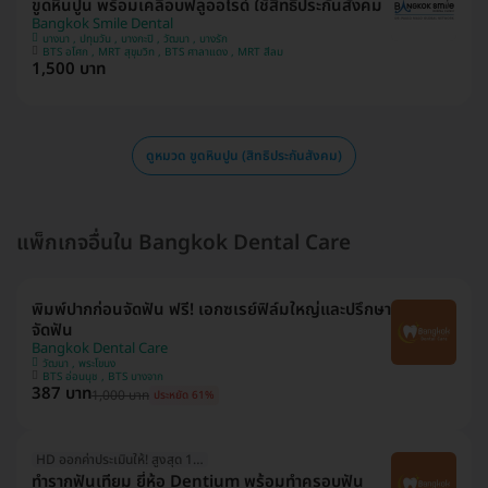
ขูดหินปูน พร้อมเคลือบฟลูออไรด์ ใช้สิทธิประกันสังคม
Bangkok Smile Dental
บางนา , ปทุมวัน , บางกะปิ , วัฒนา , บางรัก
BTS อโศก , MRT สุขุมวิท , BTS ศาลาแดง , MRT สีลม
1,500 บาท
ดูหมวด ขูดหินปูน (สิทธิประกันสังคม)
แพ็กเกจอื่นใน Bangkok Dental Care
พิมพ์ปากก่อนจัดฟัน ฟรี! เอกซเรย์ฟิล์มใหญ่และปรึกษา
จัดฟัน
Bangkok Dental Care
วัฒนา , พระโขนง
BTS อ่อนนุช , BTS บางจาก
387 บาท
1,000 บาท
ประหยัด 61%
HD ออกค่าประเมินให้! สูงสุด 1500 บ.
ทำรากฟันเทียม ยี่ห้อ Dentium พร้อมทำครอบฟัน