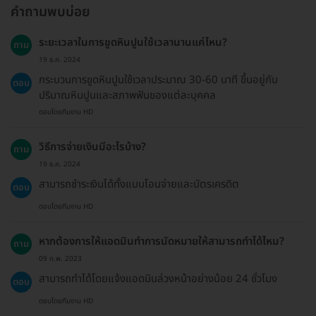
คำถามพบบ่อย
ระยะเวลาในการขูดหินปูนใช้เวลานานแค่ไหน?
ถาม
19 ธ.ค. 2024
กระบวนการขูดหินปูนใช้เวลาประมาณ 30-60 นาที ขึ้นอยู่กับ
ตอบ
ปริมาณหินปูนและสภาพฟันของแต่ละบุคคล
ตอบโดยทีมงาน HD
วิธีการจ่ายเงินมีอะไรบ้าง?
ถาม
19 ธ.ค. 2024
สามารถชำระเงินได้ทั้งแบบโอนจ่ายและบัตรเครดิต
ตอบ
ตอบโดยทีมงาน HD
หากต้องการให้แอดมินทำการนัดหมายให้สามารถทำได้ไหม?
ถาม
09 ก.พ. 2023
สามารถทำได้โดยแจ้งแอดมินล่วงหน้าอย่างน้อย 24 ชั่วโมง
ตอบ
ตอบโดยทีมงาน HD