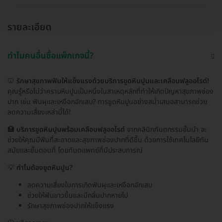
รายละเอียด
ทำไมคนอื่นซื้อแพ็กเกจนี้?
🦷
รักษาสุขภาพฟันให้แข็งแรงด้วยบริการขูดหินปูนและเคลือบฟลูออไรด์!
คุณรู้หรือไม่ว่าคราบหินปูนเป็นหนึ่งในสาเหตุหลักที่ทำให้เกิดปัญหาสุขภาพช่อง
ปาก เช่น ฟันผุและเหงือกอักเสบ? การขูดหินปูนอย่างสม่ำเสมอสามารถช่วย
ลดความเสี่ยงเหล่านี้ได้!
🏥
บริการขูดหินปูนพร้อมเคลือบฟลูออไรด์
จากคลินิกทันตกรรมชั้นนำ จะ
ช่วยให้คุณมีฟันที่สะอาดและสุขภาพช่องปากที่ดีขึ้น ด้วยการใช้เทคโนโลยีทัน
สมัยและขั้นตอนที่ โดยทันตแพทย์ที่มีประสบการณ์
💡
ทำไมต้องขูดหินปูน?
ลดความเสี่ยงในการเกิดฟันผุและเหงือกอักเสบ
ช่วยให้ฟันขาวขึ้นและมีกลิ่นปากหายไป
รักษาสุขภาพช่องปากให้แข็งแรง