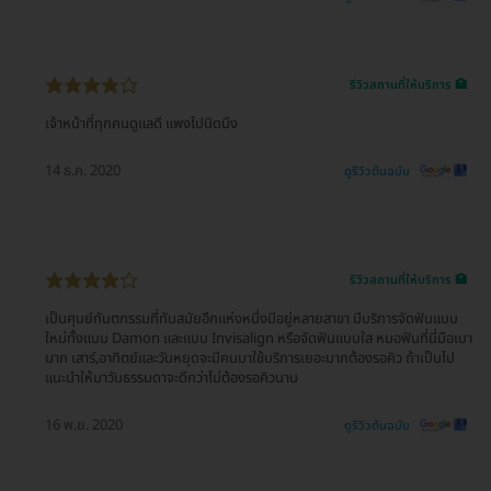
รีวิวสถานที่ให้บริการ 🏥
เจ้าหน้าที่ทุกคนดูแลดี แพงไปนิดนึง
14 ธ.ค. 2020
ดูรีวิวต้นฉบับ
รีวิวสถานที่ให้บริการ 🏥
เป็นศุนย์ทันตกรรมที่ทันสมัยอีกแห่งหนึ่งมีอยู่หลายสาขา มีบริการจัดฟันแบบ
ใหม่ทั้งแบบ Damon และแบบ Invisalign หรือจัดฟันแบบใส หมอฟันที่นี่มือเบา
มาก เสาร์,อาทิตย์และวันหยุดจะมีคนมาใช้บริการเยอะมากต้องรอคิว ถ้าเป็นไป
แนะนำให้มาวันธรรมดาจะดีกว่าไม่ต้องรอคิวนาน
16 พ.ย. 2020
ดูรีวิวต้นฉบับ