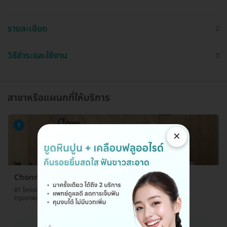
รายละเอียด
วิธีชำระและใช้งาน
สาขาหรือแผนกที่ให้บริการ
1
×
Chonnee Dental Clinic (ชนนีคลินิกทันตกรรม)
81 โครงการเวโร เอ12-เอ13 ถ. บรมราชชนนี แขวงฉิมพลี เขตตลิ่งชัน
กรุงเทพมหานคร 10170
ดูรายละเอียด