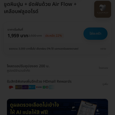
ขูดหินปูน + ขัดฟันด้วย Air Flow +
เคลือบฟลูออไรด์
ราคาเริ่มต้นที่
ใส่ตะกร้า
1,959 บาท
2,500 บาท
ประหยัด 22%
ยอดรวม 3,000 บาทขึ้นไป เลือกผ่อน 0% ได้ บอกแอดมินของเราเลย!
ขยาย
โหลดแอปรับคูปองลด 200 บ.
โหลดเลย
คูปองมีจำนวนจำกัด
รับสิทธิพิเศษเพิ่มอีกด้วย HDmall Rewards
ดูเพิ่ม