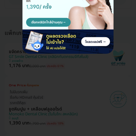
แพ็กเกจอื่นใน ขูดหินปูน (Scaling)
ขจัดคราบ ด้วย Airflow
GT Smile Dental Clinic (คลินิกทันตกรรมจีทีสไมล์)
ลาดพร้าว
1,176 บาท
3,000 บาท
ประหยัด 61%
ไม่มีบวกเพิ่ม
ซื้อกับ HDmall คุ้มชัวร์
ราคาดีที่สุด
ขูดหินปูน + เคลือบฟลูออไรด์
Monoko Dental Clinic (โมโนโกะ สหคลินิก)
ธนบุรี
1,390 บาท
1,700 บาท
ประหยัด 18%