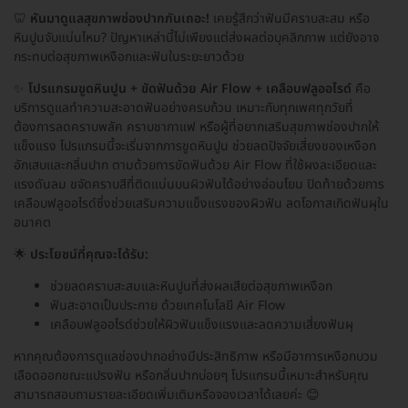
🦷
หันมาดูแลสุขภาพช่องปากกันเถอะ!
เคยรู้สึกว่าฟันมีคราบสะสม หรือ
หินปูนจับแน่นไหม? ปัญหาเหล่านี้ไม่เพียงแต่ส่งผลต่อบุคลิกภาพ แต่ยังอาจ
กระทบต่อสุขภาพเหงือกและฟันในระยะยาวด้วย
✨
โปรแกรมขูดหินปูน + ขัดฟันด้วย Air Flow + เคลือบฟลูออไรด์
คือ
บริการดูแลทำความสะอาดฟันอย่างครบถ้วน เหมาะกับทุกเพศทุกวัยที่
ต้องการลดคราบพลัค คราบชากาแฟ หรือผู้ที่อยากเสริมสุขภาพช่องปากให้
แข็งแรง โปรแกรมนี้จะเริ่มจากการขูดหินปูน ช่วยลดปัจจัยเสี่ยงของเหงือก
อักเสบและกลิ่นปาก ตามด้วยการขัดฟันด้วย Air Flow ที่ใช้ผงละเอียดและ
แรงดันลม ขจัดคราบสีที่ติดแน่นบนผิวฟันได้อย่างอ่อนโยน ปิดท้ายด้วยการ
เคลือบฟลูออไรด์ซึ่งช่วยเสริมความแข็งแรงของผิวฟัน ลดโอกาสเกิดฟันผุใน
อนาคต
🌟
ประโยชน์ที่คุณจะได้รับ:
ช่วยลดคราบสะสมและหินปูนที่ส่งผลเสียต่อสุขภาพเหงือก
ฟันสะอาดเป็นประกาย ด้วยเทคโนโลยี Air Flow
เคลือบฟลูออไรด์ช่วยให้ผิวฟันแข็งแรงและลดความเสี่ยงฟันผุ
หากคุณต้องการดูแลช่องปากอย่างมีประสิทธิภาพ หรือมีอาการเหงือกบวม
เลือดออกขณะแปรงฟัน หรือกลิ่นปากบ่อยๆ โปรแกรมนี้เหมาะสำหรับคุณ
สามารถสอบถามรายละเอียดเพิ่มเติมหรือจองเวลาได้เลยค่ะ 😊