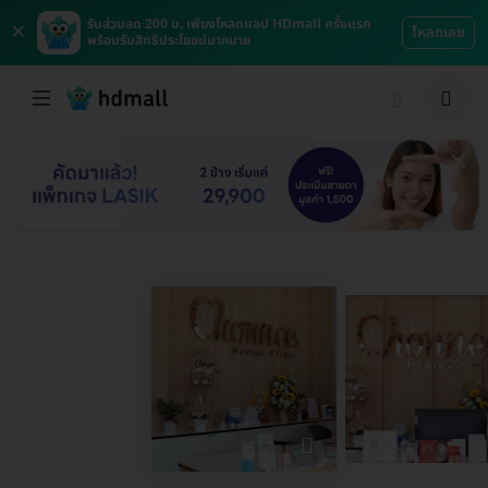
×
รับส่วนลด 200 บ. เพียงโหลดแอป HDmall ครั้งแรก
โหลดเลย
พร้อมรับสิทธิประโยชน์มากมาย