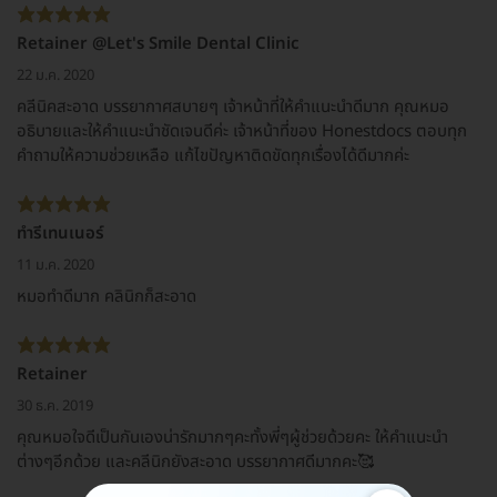
Retainer @Let's Smile Dental Clinic
22 ม.ค. 2020
คลีนิคสะอาด บรรยากาศสบายๆ เจ้าหน้าที่ให้คำแนะนำดีมาก คุณหมอ
อธิบายและให้คำแนะนำชัดเจนดีค่ะ เจ้าหน้าที่ของ Honestdocs ตอบทุก
คำถามให้ความช่วยเหลือ แก้ไขปัญหาติดขัดทุกเรื่องได้ดีมากค่ะ
ทำรีเทนเนอร์
11 ม.ค. 2020
หมอทำดีมาก คลินิกก็สะอาด
Retainer
30 ธ.ค. 2019
คุณหมอใจดีเป็นกันเองน่ารักมากๆคะทั้งพี่ๆผู้ช่วยด้วยคะ ให้คำแนะนำ
ต่างๆอีกด้วย และคลีนิกยังสะอาด บรรยากาศดีมากคะ🥰