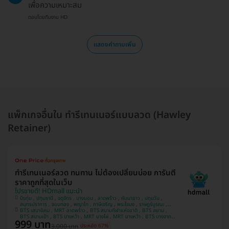
เพื่อความเหมาะสม
ตอบโดยทีมงาน HD
แสดงคำถามเพิ่ม
แพ็กเกจอื่นใน ทำรีเทนเนอร์แบบลวด (Hawley
Retainer)
ทำรีเทนเนอร์ลวด ทนทาน ไม่ต้องเปลี่ยนบ่อย การันตี
ราคาถูกที่สุดในเว็บ
โปรขายดี! HDmall แนะนำ
บึงกุ่ม , ปทุมธานี , จตุจักร , บางบอน , ลาดพร้าว , คันนายาว , ปทุมวัน ,
สมุทรปราการ , จอมทอง , พญาไท , ภาษีเจริญ , พระโขนง , ราษฎร์บูรณะ ,
BTS เสนานิคม , MRT ลาดพร้าว , BTS สนามกีฬาแห่งชาติ , BTS สยาม ,
หนองแขม , บางรัก , ราชเทวี , บริการถึงบ้าน , บางนา , คลองเตย , ตลิ่งชัน
BTS สนามเป้า , BTS บางหว้า , MRT บางไผ่ , MRT บางหว้า , BTS บางจาก ,
999 บาท
BTS พญาไท , BTS ปุณณวิถี , BTS อุดมสุข , BTS บางนา , BTS ศรีนครินทร์
3,000 บาท
ประหยัด 67%
, BTS สะพานควาย