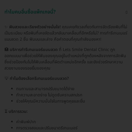
ทำไมคนอื่นซื้อแพ็กเกจนี้?
✨
ฟันสวยและเรียงตัวอย่างมั่นใจ!
คุณเคยกังวลเกี่ยวกับการจัดเรียงฟันที่ไม่
เป็นระเบียบ หรือฟันที่เคยจัดแล้วกลับมาเคลื่อนที่อีกหรือไม่? การทำรีเทนเนอร์
แบบลวด 2 ชิ้น ฟันบนและล่าง คือคำตอบที่คุณกำลังมองหา!
🏥
บริการทำรีเทนเนอร์แบบลวด
ที่ Lets Smile Dental Clinic ถูก
ออกแบบมาเพื่อช่วยให้ฟันของคุณอยู่ในตำแหน่งที่ถูกต้องหลังจากการจัดฟัน
ซึ่งช่วยป้องกันไม่ให้ฟันเคลื่อนที่ผิดตำแหน่งอีกครั้ง และยังช่วยรักษาความ
สวยงามของรอยยิ้มของคุณ
💡
ทำไมต้องเลือกรีเทนเนอร์แบบลวด?
ทนทานและสามารถปรับขนาดได้ง่าย
ทำความสะอาดง่าย ไม่ดูดซับคราบสกปรก
ช่วยให้คุณมีความมั่นใจในการพูดคุยและยิ้ม
⏳
บริการรวม:
ค่าพิมพ์ปาก
การตรวจสอบและปรับขนาดรีเทนเนอร์