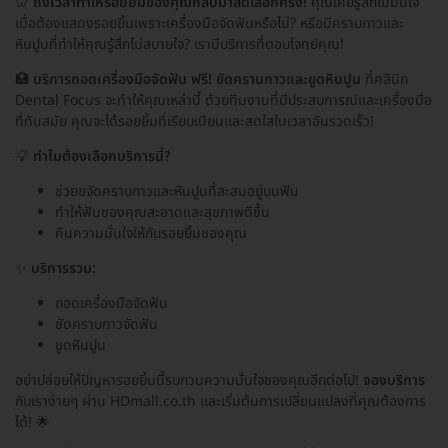
🦷
ถึงเวลาทำให้รอยยิ้มของคุณกลับมาสดใสอีกครั้ง!
คุณเคยรู้สึกไม่มั่นใจ
เมื่อต้องแสดงรอยยิ้มเพราะเครื่องมือจัดฟันหรือไม่? หรือมีคราบกาวและ
หินปูนที่ทำให้คุณรู้สึกไม่สบายใจ? เรามีบริการที่ตอบโจทย์คุณ!
🏥
บริการถอดเครื่องมือจัดฟัน ฟรี! ขัดคราบกาวและขูดหินปูน
ที่คลินิก
Dental Focus จะทำให้คุณเหล่านี้ ด้วยทีมงานที่มีประสบการณ์และเครื่องมือ
ที่ทันสมัย คุณจะได้รอยยิ้มที่เรียบเนียนและสดใสในเวลาอันรวดเร็ว!
💡
ทำไมต้องเลือกบริการนี้?
ช่วยขจัดคราบกาวและหินปูนที่สะสมอยู่บนฟัน
ทำให้ฟันของคุณสะอาดและสุขภาพดีขึ้น
คืนความมั่นใจให้กับรอยยิ้มของคุณ
✨
บริการรวม:
ถอดเครื่องมือจัดฟัน
ขัดคราบกาวจัดฟัน
ขูดหินปูน
อย่าปล่อยให้ปัญหารอยยิ้มนี้รบกวนความมั่นใจของคุณอีกต่อไป!
จองบริการ
กับเราง่ายๆ ผ่าน HDmall.co.th และเริ่มต้นการเปลี่ยนแปลงที่คุณต้องการ
ได้! 🌟