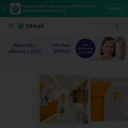
×
รับส่วนลด 200 บ. เพียงโหลดแอป HDmall ครั้งแรก
โหลดเลย
พร้อมรับสิทธิประโยชน์มากมาย