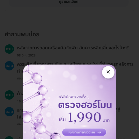
ดูรายละเอียด
คำถามพบบ่อย
หลังจากการถอดเครื่องมือจัดฟัน ฉันควรหลีกเลี่ยงอะไรบ้าง?
ถาม
08 มี.ค. 2023
ควรหลีกเลี่ยงอาหารแข็งและเหนียวในช่วง 24 ชั่วโมงแรกหลังการ
ตอบ
×
ทำหัตถการเพื่อป้องกันการระคายเคืองที่ฟันและเหงือก.
ตอบโดยทีมงาน HD
ถ้าฉันเปลี่ยนใจ สามารถขอคืนเงินได้ไหม?
ถาม
19 ธ.ค. 2024
สามารถขอเงินคืนได้ค่ะ สามารถอ่านนโยบายการคืนเงินได้ที่
ตอบ
https://hdmall.co.th/c/refund-policy-hdmall.
ตอบโดยทีมงาน HD