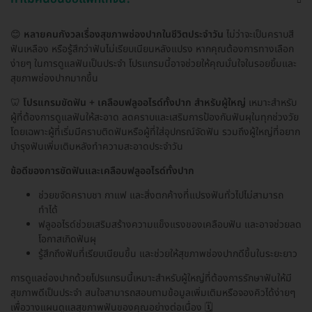
😊
หลายคนกังวลเรื่องสุขภาพช่องปากในชีวิตประจำวัน
ไม่ว่าจะเป็นคราบสี
ฟันเหลือง หรือรู้สึกว่าฟันไม่เรียบเนียนหลังแปรง หากคุณต้องการทางเลือก
ง่ายๆ ในการดูแลฟันเป็นประจำ โปรแกรมนี้อาจช่วยให้คุณมั่นใจในรอยยิ้มและ
สุขภาพช่องปากมากขึ้น
🦷
โปรแกรมขัดฟัน + เคลือบฟลูออไรด์ทั้งปาก สำหรับผู้ใหญ่
เหมาะสำหรับ
ผู้ที่ต้องการดูแลฟันให้สะอาด ลดคราบและเสริมการป้องกันฟันผุในทุกช่วงวัย
โดยเฉพาะผู้ที่เริ่มมีคราบติดฟันหรือผู้ที่ใส่อุปกรณ์จัดฟัน รวมถึงผู้ใหญ่ที่อยาก
บำรุงฟันเพิ่มเติมหลังทำความสะอาดประจำวัน
ข้อดีของการขัดฟันและเคลือบฟลูออไรด์ทั้งปาก
ช่วยขจัดคราบชา กาแฟ และสิ่งตกค้างที่แปรงฟันทั่วไปไม่สามารถ
ทำได้
ฟลูออไรด์ช่วยเสริมสร้างความแข็งแรงของเคลือบฟัน และอาจช่วยลด
โอกาสเกิดฟันผุ
รู้สึกถึงฟันที่เรียบเนียนขึ้น และช่วยให้สุขภาพช่องปากดีขึ้นในระยะยาว
การดูแลช่องปากด้วยโปรแกรมนี้เหมาะสำหรับผู้ใหญ่ที่ต้องการรักษาฟันให้มี
สุขภาพดีเป็นประจำ สนใจสามารถสอบถามข้อมูลเพิ่มเติมหรือจองคิวได้ง่ายๆ
เพื่อวางแผนดูแลสุขภาพฟันของคุณอย่างต่อเนื่อง 🗓️