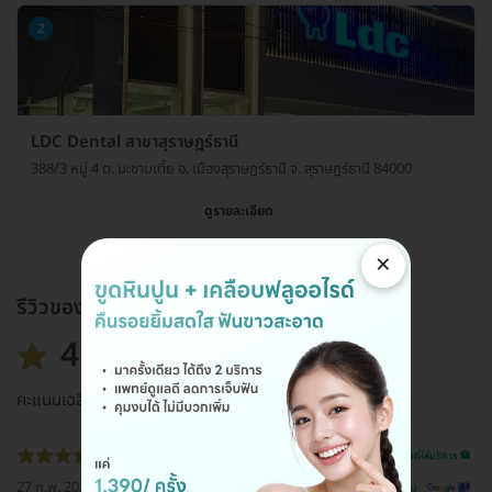
2
LDC Dental สาขาสุราษฎร์ธานี
388/3 หมู่ 4 ต. มะขามเตี้ย อ. เมืองสุราษฎร์ธานี จ. สุราษฎร์ธานี 84000
ดูรายละเอียด
×
รีวิวของแพ็กเกจ
4.8
คะแนนเฉลี่ย
รีวิวสถานที่ให้บริการ 🏥
27 ก.พ. 2021
ดูรีวิวต้นฉบับ