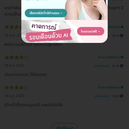
เคยทำฟันแบรนด์นี้สมัยเด็กๆ หมอใจดีมากกกกก น่ารักเป็นกันเองสุดๆ มี
ความเป็นมืออาชีพ โตขึ้นมาอยากเจอหมอ เพื่อขอบคุณ 555
รีวิวสถานที่ให้บริการ 🏥
26 ก.พ. 2021
ดูรีวิวต้นฉบับ
พนังงานบริการดี คุณหมอพูดเพราะ
รีวิวสถานที่ให้บริการ 🏥
29 ธ.ค. 2020
ดูรีวิวต้นฉบับ
เดินทางสะดวก มีที่จอดรถ
รีวิวสถานที่ให้บริการ 🏥
14 ธ.ค. 2020
ดูรีวิวต้นฉบับ
เจ้าหน้าที่ทุกคนดูแลดี แพงไปนิดนึง
ดูรีวิวทั้งหมด