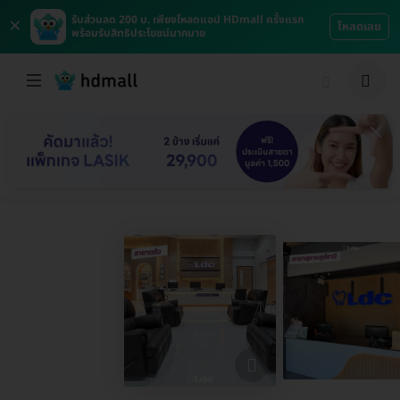
×
รับส่วนลด 200 บ. เพียงโหลดแอป HDmall ครั้งแรก
โหลดเลย
พร้อมรับสิทธิประโยชน์มากมาย