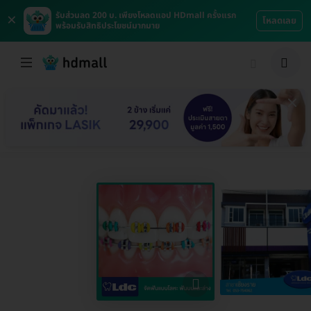
×
รับส่วนลด 200 บ. เพียงโหลดแอป HDmall ครั้งแรก
โหลดเลย
พร้อมรับสิทธิประโยชน์มากมาย