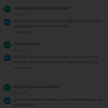
การจัดฟันแบบโลหะมีความเจ็บปวดไหม?
ถาม
04 มิ.ย. 2024
ในช่วงแรกหลังจากการติดเครื่องมืออาจรู้สึกตึงและปวดเล็กน้อย
ตอบ
แต่ส่วนใหญ่จะหายไปเองหลังจากไม่กี่วัน
ตอบโดยทีมงาน HD
ทำไมถึงควรจัดฟัน?
ถาม
10 เม.ย. 2023
การจัดฟันช่วยแก้ไขความผิดปกติของฟัน เช่น ฟันซ้อน เก ห่าง
ตอบ
หรือสบลึก ส่งผลให้ทั้งความสวยงามและสุขภาพช่องปากดีขึ้น
ตอบโดยทีมงาน HD
มีการนัดติดตามผลบ่อยแค่ไหน?
ถาม
09 พ.ค. 2024
ลูกค้าจะต้องเข้าพบทันตแพทย์ทุก 4-6 สัปดาห์เพื่อปรับเครื่องมือ
ตอบ
และติดตามผล