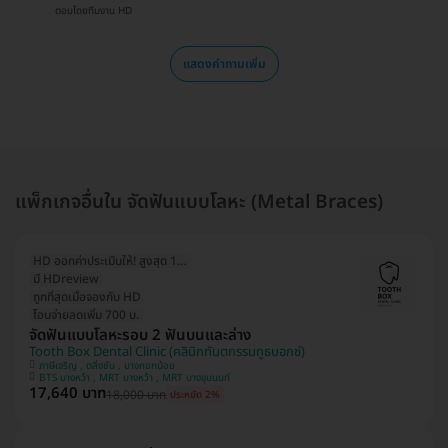
ตอบโดยทีมงาน HD
แสดงคำถามเพิ่ม
แพ็กเกจอื่นใน จัดฟันแบบโลหะ (Metal Braces)
HD ออกค่าประเมินให้! สูงสุด 1000 บ.
มี HDreview
ถูกที่สุดเมื่อจองกับ HD
โอนจ่ายลดเพิ่ม 700 บ.
จัดฟันแบบโลหะรอบ 2 ฟันบนและล่าง
Tooth Box Dental Clinic (คลินิกทันตกรรมทูธบอกซ์)
ภาษีเจริญ , ตลิ่งชัน , บางกอกน้อย
BTS บางหว้า , MRT บางหว้า , MRT บางขุนนนท์
17,640 บาท
18,000 บาท
ประหยัด 2%