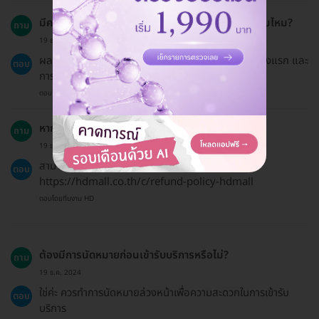
มีความเสี่ยงหรือผลข้างเคียงจากการทำโครงฟันปลอมไหม?
ถาม
19 ธ.ค. 2024
ผลข้างเคียงที่อาจเกิดขึ้นได้รวมถึงการรู้สึกไม่สบายในช่วงแรก และ
ตอบ
การปรับตัวกับฟันปลอม
ตอบโดยทีมงาน HD
หากเปลี่ยนใจ ต้องการขอคืนเงินทำได้ไหม?
ถาม
19 ธ.ค. 2024
สามารถขอคืนเงินได้ตามนโยบายการคืนเงินที่ระบุไว้ที่
ตอบ
https://hdmall.co.th/c/refund-policy-hdmall
ตอบโดยทีมงาน HD
ต้องมีการนัดหมายก่อนเข้ารับบริการหรือไม่?
ถาม
19 ธ.ค. 2024
ใช่ค่ะ ควรทำการนัดหมายล่วงหน้าเพื่อความสะดวกในการเข้ารับ
ตอบ
บริการ