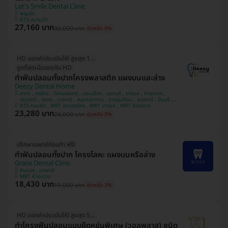
Let's Smile Dental Clinic
พญาไท
BTS สนามเป้า
27,160 บาท
30,000 บาท
ประหยัด 9%
HD ออกค่าประเมินให้! สูงสุด 1500 บ.
ถูกที่สุดเมื่อจองกับ HD
ทำฟันปลอมทั้งปากโครงพลาสติก แผงบนและล่าง
Deezy Dental Home
สาทร , จตุจักร , วังทองหลาง , ดอนเมือง , นนทบุรี , บางแค , ห้วยขวาง ,
ปทุมธานี , ทุ่งครุ , บางกะปิ , สมุทรปราการ , บางขุนเทียน , อุดรธานี , มีนบุรี ,
ขอนแก่น , อุบลราชธานี , บางรัก
BTS หมอชิต , MRT สวนจตุจักร , MRT บางแค , MRT ห้วยขวาง
23,280 บาท
24,000 บาท
ประหยัด 3%
ปรึกษาแพทย์ก่อนทำ ฟรี!
ทำฟันปลอมทั้งปาก โครงโลหะ แผงบนหรือล่าง
Grace Dental Clinic
ดินแดง , บางกะปิ
MRT ห้วยขวาง
18,430 บาท
19,000 บาท
ประหยัด 3%
HD ออกค่าประเมินให้! สูงสุด 500 บ.
ทำโครงฟันปลอมแบบยืดหยุ่นพิเศษ (วอลพลาส) ชนิด