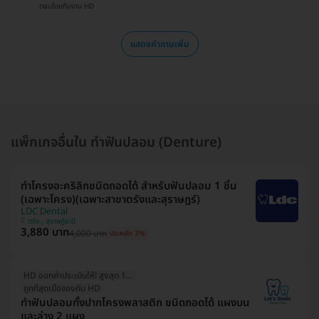
ตอบโดยทีมงาน HD
แสดงคำถามเพิ่ม
แพ็กเกจอื่นใน ทำฟันปลอม (Denture)
ทำโครงอะคริลิกชนิดถอดได้ สำหรับฟันปลอม 1 ชิ้น
(เฉพาะโครง)(เฉพาะสาขาตรังและสุราษฎร์)
LDC Dental
ตรัง , สุราษฎ์ธานี
3,880 บาท
4,000 บาท
ประหยัด 3%
HD ออกค่าประเมินให้! สูงสุด 1500 บ.
ถูกที่สุดเมื่อจองกับ HD
ทำฟันปลอมทั้งปากโครงพลาสติก ชนิดถอดได้ แผงบน
และล่าง 2 แผง