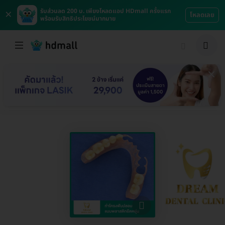
×
รับส่วนลด 200 บ. เพียงโหลดแอป HDmall ครั้งแรก
โหลดเลย
พร้อมรับสิทธิประโยชน์มากมาย