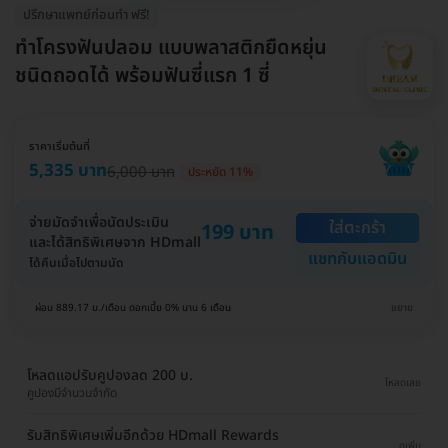
ปรึกษาแพทย์ก่อนทำ ฟรี!
ทำโครงฟันปลอม แบบพลาสติกยืดหยุ่น
ชนิดถอดได้ พร้อมฟันซี่แรก 1 ซี่
ราคาเริ่มต้นที่
5,335 บาท
6,000 บาท
ประหยัด 11%
จ่ายมัดจำเพื่อนัดประเมิน
ใส่ตะกร้า
199 บาท
และได้สิทธิพิเศษจาก HDmall
แชทกับแอดมิน
ได้คืนเมื่อไปตามนัด
ผ่อน 889.17 บ./เดือน ดอกเบี้ย 0% นาน 6 เดือน
ขยาย
โหลดแอปรับคูปองลด 200 บ.
โหลดเลย
คูปองมีจำนวนจำกัด
รับสิทธิพิเศษเพิ่มอีกด้วย HDmall Rewards
ดูเพิ่ม