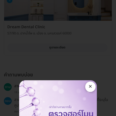
1
Dream Dental Clinic
57/90 ต. ปากน้ำโพ อ. เมือง จ. นครสวรรค์ 60000
ดูรายละเอียด
คำถามพบบ่อย
×
สามารถจองแพ็กเกจให้คนอื่นได้หรือไม่?
ถาม
19 ธ.ค. 2024
สามารถจองให้คนอื่นได้ โดยแจ้งชื่อผู้ใช้บริการให้ตรงกับที่ระบุใน
ตอบ
คูปอง
ตอบโดยทีมงาน HD