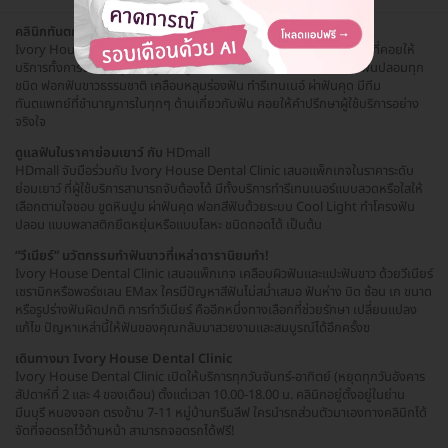
คลินิกทันตกรรม ย่านมีนบุรี
Ivory House Dental Clinic เป็นคลินิกทันตกรรมครบวงจรย่านมีนบุรี ที่คอยให้
บริการทั้งการจัดฟัน อุดฟัน ขูดหินปูน ถอนฟัน รักษารากฟัน รากเทียม ฟันปลอมทุก
ชนิด ฟอกฟันขาวธรรมชาติ เคลือบหลุมร่องฟัน ทำรีเทนเนอ์ ผ่าฟันคุด มีทีม
ทันตแพทย์ที่ชำนาญการในทุกๆ ด้านเกี่ยวกับฟัน คอยให้คำปรึกษาผู้ใช้บริการอย่าง
จริงใจ
ดูแลฟันในราคาย่อมเยาว์ กับ
HDmall
HDmall จับมือร่วมกับ Ivory House Dental Clinic เสนอแพ็กเกจในราคาระดับ
ย่อมเยาว์ ที่ผู้ใช้บริการสามารถจับต้องได้ มีทั้งบริการทำรีเทนเนอร์แบบลวดหรือใสให้
เลือกตามใจชอบ ขูดหินปูน ผ่าฟันคุด ฟอกสีฟันด้วยระบบ Cool Light ทำโครงฟัน
ปลอม แบบพลาสติกยึดหยุ่นหรือแบบโลหะ ชนิดถอดได้ เป็นต้น
“วีเนียร์” นวัตกรรมทำฟันขาวที่เหล่าดารานิยมทำ!
Ivory House Dental Clinic เสนอแพ็กเกจ เคลือบผิวฟันและแปะฟันขาว ด้วยวีเนียร์
เซรามิกหรือพอร์ซเลน EMax ใครมีปัญหาสีฟันไม่สม่ำเสมอ ฟันห่าง บิด ซ้อน เก ขนาด
หรือรูปร่างฟันผิดปกติ การทำวีเนียร์ คืออีกหนึ่งทางเลือกที่ช่วยรักษา เปลี่ยนแปลง
แก้ไข ปัญหาเหล่านี้ให้ฟันของคุณกลับมาสวยงามและสมบูรณ์ได้อีกครั้งฃ
เดินทางมา Ivory House Dental Clinic
Ivory House Dental Clinic เปิดให้บริการทุกวันจันทร์-อาทิตย์ (หยุดทุกวันอังคาร
สัปดาห์ที่ 2 และ 4 ของเดือน) ตั้งแต่เวลา 10.00-18.00 น. คลินิกอยู่ตั้งอยู่ในย่าน
มีนบุรี หนองจอก ตรงข้าม 7-11 หมู่บ้านกรีนลีฟ ใครนำรถส่วนตัวมาเองทางคลินิกได้
จัดที่จอดรถไว้ด้านหน้า สามารถจอดรถได้ฟรี!