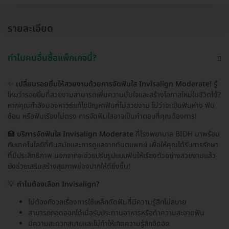
รายละเอียด
ทำไมคนอื่นซื้อแพ็กเกจนี้?
✨
เปลี่ยนรอยยิ้มให้สวยงามด้วยการจัดฟันใส Invisalign Moderate!
รู้
ไหมว่ารอยยิ้มที่สวยงามสามารถเพิ่มความมั่นใจและสร้างโอกาสใหม่ในชีวิตได้?
หากคุณกำลังมองหาวิธีแก้ไขปัญหาฟันที่ไม่สวยงาม ไม่ว่าจะเป็นฟันห่าง ฟัน
ซ้อน หรือฟันเรียงไม่ตรง การจัดฟันใสอาจเป็นคำตอบที่คุณต้องการ!
🏥
บริการจัดฟันใส Invisalign Moderate
ที่โรงพยาบาล BIDH มาพร้อม
กับเทคโนโลยีที่ทันสมัยและการดูแลจากทันตแพทย์ เพื่อให้คุณได้รับการรักษา
ที่มีประสิทธิภาพ นอกจากจะช่วยปรับรูปแบบฟันให้เรียงตัวอย่างสวยงามแล้ว
ยังช่วยเสริมสร้างสุขภาพช่องปากให้ดียิ่งขึ้น!
💡
ทำไมต้องเลือก Invisalign?
ไม่ต้องกังวลเรื่องการใช้เหล็กดัดฟันที่มีความรู้สึกไม่สบาย
สามารถถอดออกได้เมื่อรับประทานอาหารหรือทำความสะอาดฟัน
มีความสะดวกสบายและไม่ทำให้เกิดความรู้สึกอึดอัด