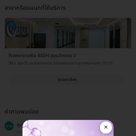
สาขาหรือแผนกที่ให้บริการ
1
โรงพยาบาลฟัน BIDH สุขุมวิทซอย 2
98 ซ. สุขุมวิท แขวงคลองเตย เขตคลองเตย กรุงเทพมหานคร 10110
ดูรายละเอียด
คำถามพบบ่อย
คูปองมีอายุเท่าไหร่?
×
ถาม
11 ก.ค. 2024