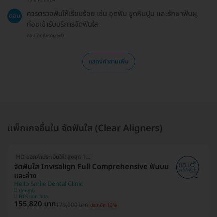
19 ธ.ค. 2024
ควรตรวจฟันให้เรียบร้อย เช่น อุดฟัน ขูดหินปูน และรักษาฟันผุ
ตอบ
ก่อนเข้ารับบริการจัดฟันใส
ตอบโดยทีมงาน HD
แสดงคำถามเพิ่ม
แพ็กเกจอื่นใน จัดฟันใส (Clear Aligners)
HD ออกค่าประเมินให้! สูงสุด 1500 บ.
จัดฟันใส Invisalign Full Comprehensive ฟันบน
และล่าง
Hello Smile Dental Clinic
ปทุมธานี
BTS แยก คปอ.
155,820 บาท
179,000 บาท
ประหยัด 13%