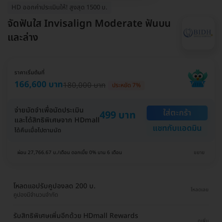
HD ออกค่าประเมินให้! สูงสุด 1500 บ.
จัดฟันใส Invisalign Moderate ฟันบน
และล่าง
ราคาเริ่มต้นที่
166,600 บาท
180,000 บาท
ประหยัด 7%
จ่ายมัดจำเพื่อนัดประเมิน
ใส่ตะกร้า
499 บาท
และได้สิทธิพิเศษจาก HDmall
แชทกับแอดมิน
ได้คืนเมื่อไปตามนัด
ผ่อน 27,766.67 บ./เดือน ดอกเบี้ย 0% นาน 6 เดือน
ขยาย
โหลดแอปรับคูปองลด 200 บ.
โหลดเลย
คูปองมีจำนวนจำกัด
รับสิทธิพิเศษเพิ่มอีกด้วย HDmall Rewards
ดูเพิ่ม