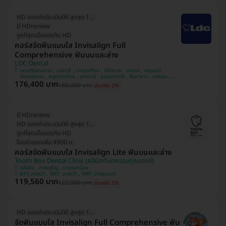
HD ออกค่าประเมินให้! สูงสุด 1500 บ.
มี HDreview
ถูกที่สุดเมื่อจองกับ HD
คอร์สจัดฟันแบบใส Invisalign Full
Comprehensive ฟันบนและล่าง
LDC Dental
นครศรีธรรมราช , นนทบุรี , บางขุนเทียน , เชียงราย , บางแค , ปทุมธานี ,
วังทองหลาง , สมุทรปราการ , อุดรธานี , อุบลราชธานี , คันนายาว , บางเขน ,
176,400 บาท
สวนหลวง , หลักสี่ , มีนบุรี , นครพนม , ทวีวัฒนา
180,000 บาท
ประหยัด 2%
มี HDreview
HD ออกค่าประเมินให้! สูงสุด 1500 บ.
ถูกที่สุดเมื่อจองกับ HD
โอนจ่ายลดเพิ่ม 4900 บ.
คอร์สจัดฟันแบบใส Invisalign Lite ฟันบนและล่าง
Tooth Box Dental Clinic (คลินิกทันตกรรมทูธบอกซ์)
ตลิ่งชัน , ภาษีเจริญ , บางกอกน้อย
BTS บางหว้า , MRT บางหว้า , MRT บางขุนนนท์
119,560 บาท
122,000 บาท
ประหยัด 2%
HD ออกค่าประเมินให้! สูงสุด 1500 บ.
จัดฟันแบบใส Invisalign Full Comprehensive ฟัน