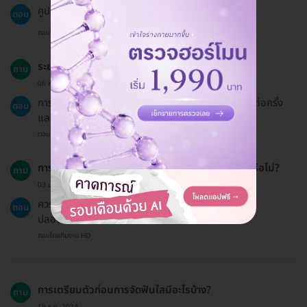
คูปองมีอายุ 30 วันนับจากวันที่ออก
ตอบ
ตอบโดยทีมงาน HD
ระยะเวลาที่ใช้ในการจัดฟันใสประมาณเท่าไหร่?
ถาม
06 พ.ย. 2023
การรักษาด้วย Invisalign ใช้เวลาประมาณ 30-60 นาทีต่อครั้ง
ตอบ
และต้องเข้าพบทันตแพทย์ทุก 6-8 สัปดาห์
ตอบโดยทีมงาน HD
การใช้ยาหรือการรักษาอื่น ๆ ต้องปรึกษาแพทย์ก่อนหรือไม่?
ถาม
03 ม.ค. 2024
ควรปรึกษาแพทย์ก่อนใช้ยาหรือการรักษาเพื่อให้แน่ใจว่า
ตอบ
ปลอดภัย
ตอบโดยทีมงาน HD
การเตรียมตัวก่อนการจัดฟันใสมีอะไรบ้าง?
ถาม