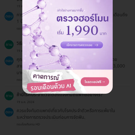
19 ธ.ค. 2024
การจัดฟันแบบ Invisalign Lite ใช้ระยะเวลาประมาณ 6 เดือนถึง
ตอบ
1 ปี ขึ้นอยู่กับสภาพฟันของแต่ละบุคคล.
ตอบโดยทีมงาน HD
วิธีการชำระเงินสำหรับบริการนี้มีอะไรบ้าง?
ถาม
19 ธ.ค. 2024
คุณสามารถชำระเงินได้ทั้งแบบโอนจ่ายและบัตรเครดิต โดย
ตอบ
สามารถเลือกผ่อนชำระ 0% สูงสุด 10 เดือน หากมียอด 3,000
บาทขึ้นไป.
ตอบโดยทีมงาน HD
ถ้ามีโรคประจำตัวจะต้องแจ้งทันตแพทย์อย่างไร?
ถาม
19 ธ.ค. 2024
ควรแจ้งทันตแพทย์เกี่ยวกับโรคประจำตัวหรือการแพ้ยาใน
ตอบ
ระหว่างการตรวจประเมินก่อนการจัดฟัน.
ตอบโดยทีมงาน HD