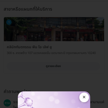
สาขาหรือแผนกที่ให้บริการ
1
คลินิกทันตกรรม ฟัน ไอ เลิฟ ยู
300 ซ. ลาดพร้าว 107 แขวงคลองจั่น เขตบางกะปิ กรุงเทพมหานคร 10240
ดูรายละเอียด
คำถามพบบ่อย
×
ระยะเวลาที่ใช้ในการจัดฟันแบบ Invisalign Lite ใช้เวลานานแค่
ถาม
ไหน?