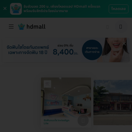
×
รับส่วนลด 200 บ. เพียงโหลดแอป HDmall ครั้งแรก
โหลดเลย
พร้อมรับสิทธิประโยชน์มากมาย