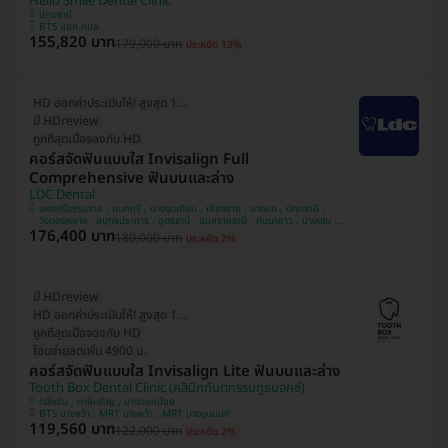
Hello Smile Dental Clinic
ปทุมธานี
BTS แยก คปอ.
155,820 บาท
179,000 บาท
ประหยัด 13%
HD ออกค่าประเมินให้! สูงสุด 1500 บ.
มี HDreview
ถูกที่สุดเมื่อจองกับ HD
คอร์สจัดฟันแบบใส Invisalign Full
Comprehensive ฟันบนและล่าง
LDC Dental
นครศรีธรรมราช , นนทบุรี , บางขุนเทียน , เชียงราย , บางแค , ปทุมธานี ,
วังทองหลาง , สมุทรปราการ , อุดรธานี , อุบลราชธานี , คันนายาว , บางเขน ,
176,400 บาท
สวนหลวง , หลักสี่ , มีนบุรี , นครพนม , ทวีวัฒนา
180,000 บาท
ประหยัด 2%
มี HDreview
HD ออกค่าประเมินให้! สูงสุด 1500 บ.
ถูกที่สุดเมื่อจองกับ HD
โอนจ่ายลดเพิ่ม 4900 บ.
คอร์สจัดฟันแบบใส Invisalign Lite ฟันบนและล่าง
Tooth Box Dental Clinic (คลินิกทันตกรรมทูธบอกซ์)
ตลิ่งชัน , ภาษีเจริญ , บางกอกน้อย
BTS บางหว้า , MRT บางหว้า , MRT บางขุนนนท์
119,560 บาท
122,000 บาท
ประหยัด 2%