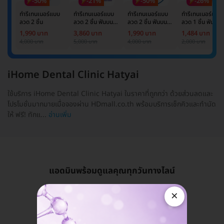
-50%
-21%
-50%
-26%
ทำรีเทนเนอร์แบบ
ทำรีเทนเนอร์แบบ
ทำรีเทนเนอร์แบบ
ทำรีเทนเนอร์แบบ
ลวด 2 ชิ้น
ลวด 2 ชิ้น ฟันบน
ลวด 2 ชิ้น ฟันบน
ลวด 1 ชิ้น ฟันบน
และล่าง
และล่าง
หรือล่าง
1,990 บาท
3,860 บาท
1,990 บาท
1,484 บาท
4,000 บาท
5,000 บาท
4,000 บาท
2,000 บาท
iHome Dental Clinic Hatyai
ใช้บริการ iHome Dental Clinic Hatyai ในราคาที่ถูกกว่า ด้วยส่วนลดและ
โปรโมชั่นมากมายเมื่อจองผ่าน HDmall.co.th พร้อมบริการเช็กคิวและทำนัด
ให้ ฟรี! ทักแ...
อ่านเพิ่ม
แอดมินพร้อมดูแลคุณทุกวันทางไลน์
×
คุยกับแอดมิน ฟรี!