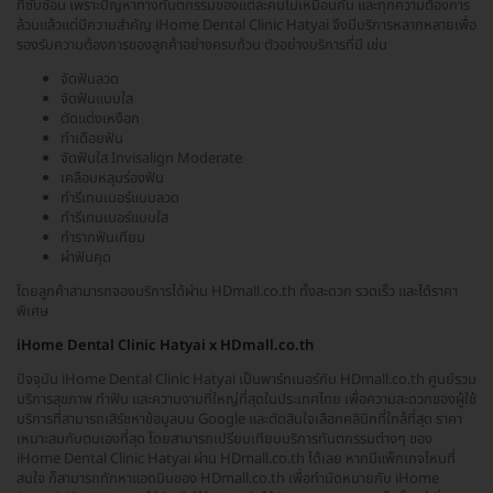
ที่ซับซ้อน เพราะปัญหาทางทันตกรรมของแต่ละคนไม่เหมือนกัน และทุกความต้องการ
ล้วนแล้วแต่มีความสำคัญ iHome Dental Clinic Hatyai จึงมีบริการหลากหลายเพื่อ
รองรับความต้องการของลูกค้าอย่างครบถ้วน ตัวอย่างบริการที่มี เช่น
จัดฟันลวด
จัดฟันแบบใส
ตัดแต่งเหงือก
ทำเดือยฟัน
จัดฟันใส Invisalign Moderate
เคลือบหลุมร่องฟัน
ทำรีเทนเนอร์แบบลวด
ทำรีเทนเนอร์แบบใส
ทำรากฟันเทียม
ผ่าฟันคุด
โดยลูกค้าสามารถจองบริการได้ผ่าน HDmall.co.th ทั้งสะดวก รวดเร็ว และได้ราคา
พิเศษ
iHome Dental Clinic Hatyai x HDmall.co.th
ปัจจุบัน iHome Dental Clinic Hatyai เป็นพาร์ทเนอร์กับ HDmall.co.th ศูนย์รวม
บริการสุขภาพ ทำฟัน และความงามที่ใหญ่ที่สุดในประเทศไทย เพื่อความสะดวกของผู้ใช้
บริการที่สามารถเสิร์ชหาข้อมูลบน Google และตัดสินใจเลือกคลินิกที่ใกล้ที่สุด ราคา
เหมาะสมกับตนเองที่สุด โดยสามารถเปรียบเทียบบริการทันตกรรมต่างๆ ของ
iHome Dental Clinic Hatyai ผ่าน HDmall.co.th ได้เลย หากมีแพ็กเกจไหนที่
สนใจ ก็สามารถทักหาแอดมินของ HDmall.co.th เพื่อทำนัดหมายกับ iHome