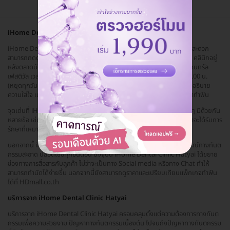
iHome Dental Clinic Hatyai
iHome Dental Clinic Hatyai คลินิกทันตกรรม จังหวัดสงขลา เดินทางสะดวก
สามารถกดดูแผนที่ได้ที่ลิ้งค์นี้
https://goo.gl/maps/qAVFEduDR8...
คลินิกอยู่
หลังตลาดนัดเปิดท้ายขนส่งอยู่ระหว่าง 7-11 ขนส่งกับกาแฟชาวดอย อยู่เซนทรัล
เฟสติวัล เวลาทำการ วันจันทร์-เสาร์ 10.00-19.00 น. วันอาทิตย์ 10.00-17.00 น.
(หยุดทุกวันอังคาร) พร้อมการบริการเป็นมิตรจากทันตแพทย์ ทั้งการให้คำอธิบาย
ความใส่ใจ และใจดีกับผู้ใช้บริการ เพื่อให้ผู้ใช้บริการรู้สึกสบายใจทุกครั้งที่มาทำฟัน
จุดเด่นที่ iHome Dental Clinic Hatyai ไม่เป็นรองคลินิกทันตกรรมอื่นๆ มีด้วยกัน
หลายข้อ เช่น มีทันตแพทย์ที่เชี่ยวชาญพร้อมให้บริการตลอด ลูกค้ามั่นใจว่าจะได้รับการ
รักษาที่เหมาะสม ทำนัดง่าย
นอกจากนี้ iHome Dental Clinic Hatyai ยังมีเทคโนโลยีทันสมัย อุปกรณ์ทางทันต
กรรมสะอาด ปลอดเชื้อทุกขั้นตอน ปัจจุบัน iHome Dental Clinic Hatyai ได้ขยาย
ช่องทางการสื่อสารกับลูกค้า ไม่ว่าจะเป็นทาง Social media หรือทาง Chat ทำให้
สามารถทำนัดได้ง่ายขึ้น นอกจากนี้ยังสามารถดูราคาและเปรียบเทียบแพ็กเกจทำฟัน
ได้ที่ HDmall.co.th
บริการจาก iHome Dental Clinic Hatyai
บริการจาก iHome Dental Clinic Hatyai ครอบคลุมตั้งแต่ความต้องการทางทันต
กรรมเพื่อความสวยงาม ปัญหาทางทันตกรรมเบื้องต้น ไปจนถึงปัญหาทางทันตกรรม