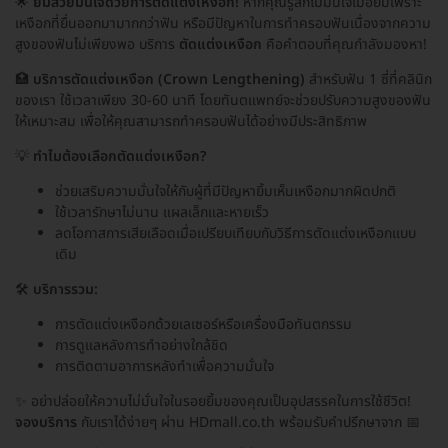
🌟
ยิ้มสวยมั่นใจด้วยการตัดแต่งเหงือก!
หากคุณรู้สึกไม่มั่นใจเมื่อยิ้มเพราะ
เหงือกที่ยื่นออกมามากกว่าฟัน หรือมีปัญหาในการทำครอบฟันเนื่องจากความ
สูงของฟันไม่เพียงพอ บริการ
ตัดแต่งเหงือก
คือคำตอบที่คุณกำลังมองหา!
🏥
บริการตัดแต่งเหงือก (Crown Lengthening)
สำหรับฟัน 1 ซี่ที่คลินิก
ของเรา ใช้เวลาเพียง 30-60 นาที โดยทันตแพทย์จะช่วยปรับความสูงของฟัน
ให้เหมาะสม เพื่อให้คุณสามารถทำครอบฟันได้อย่างมีประสิทธิภาพ
💡
ทำไมต้องเลือกตัดแต่งเหงือก?
ช่วยเสริมความมั่นใจให้กับผู้ที่มีปัญหายิ้มเห็นเหงือกมากผิดปกติ
ใช้เวลารักษาไม่นาน แผลเล็กและหายเร็ว
ลดโอกาสการเสียเลือดเมื่อเปรียบเทียบกับวิธีการตัดแต่งเหงือกแบบ
เดิม
🛠️
บริการรวม:
การตัดแต่งเหงือกด้วยเลเซอร์หรือเครื่องมือทันตกรรม
การดูแลหลังการทำอย่างใกล้ชิด
การติดตามอาการหลังทำเพื่อความมั่นใจ
✨ อย่าปล่อยให้ความไม่มั่นใจในรอยยิ้มของคุณเป็นอุปสรรคในการใช้ชีวิต!
จองบริการ
กับเราได้ง่ายๆ ผ่าน HDmall.co.th พร้อมรับคำปรึกษาจาก 📅