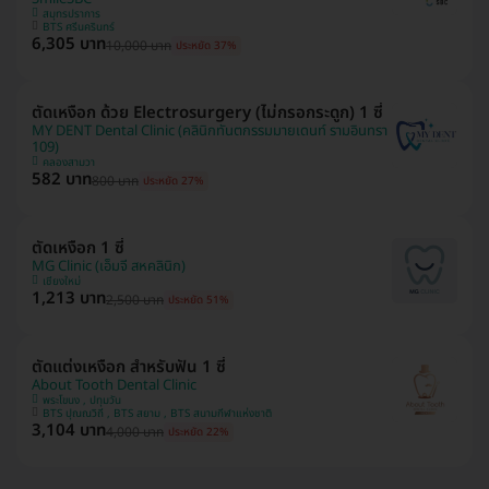
สมุทรปราการ
BTS ศรีนครินทร์
6,305 บาท
10,000 บาท
ประหยัด 37%
ตัดเหงือก ด้วย Electrosurgery (ไม่กรอกระดูก) 1 ซี่
MY DENT Dental Clinic (คลินิกทันตกรรมมายเดนท์ รามอินทรา
109)
คลองสามวา
582 บาท
800 บาท
ประหยัด 27%
ตัดเหงือก 1 ซี่
MG Clinic (เอ็มจี สหคลินิก)
เชียงใหม่
1,213 บาท
2,500 บาท
ประหยัด 51%
ตัดแต่งเหงือก สำหรับฟัน 1 ซี่
About Tooth Dental Clinic
พระโขนง , ปทุมวัน
BTS ปุณณวิถี , BTS สยาม , BTS สนามกีฬาแห่งชาติ
3,104 บาท
4,000 บาท
ประหยัด 22%