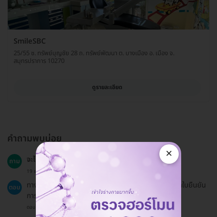
SmileSBC
25/55 ซ. ทรัพย์บุญชัย 28 ถ. ทรัพย์พัฒนา ต. บางเมือง อ. เมือง จ.
สมุทรปราการ 10270
ดูรายละเอียด
คำถามพบบ่อย
×
จะได้รับใบเสร็จไหม?
ถาม
19 ธ.ค. 2024
ทาง HDmall ไม่สามารถออกใบเสร็จได้ แต่สามารถออกใบยืนยัน
ตอบ
การชำระเงินได้
ตอบโดยทีมงาน HD