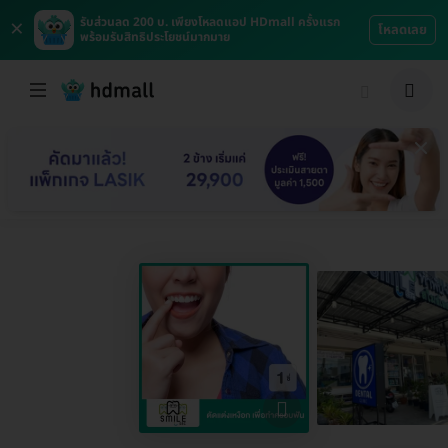
×
รับส่วนลด 200 บ. เพียงโหลดแอป HDmall ครั้งแรก
โหลดเลย
พร้อมรับสิทธิประโยชน์มากมาย