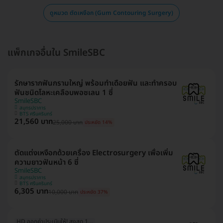
ดูหมวด ตัดเหงือก (Gum Contouring Surgery)
แพ็กเกจอื่นใน SmileSBC
รักษารากฟันกรามใหญ่ พร้อมทำเดือยฟัน และทำครอบ
ฟันชนิดโลหะเคลือบพอซเลน 1 ซี่
SmileSBC
สมุทรปราการ
BTS ศรีนครินทร์
21,560 บาท
25,000 บาท
ประหยัด 14%
ตัดแต่งเหงือกด้วยเครื่อง Electrosurgery เพื่อเพิ่ม
ความยาวฟันหน้า 6 ซี่
SmileSBC
สมุทรปราการ
BTS ศรีนครินทร์
6,305 บาท
10,000 บาท
ประหยัด 37%
HD ออกค่าประเมินให้! สูงสุด 1500 บ.