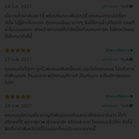
04 มี.ค. 2021
ดูรีวิวต้นฉบับ
เมื่อวานไปผ่าฟันคุด1ซี่ พร้อมกับถอนฟันอีก2ซี่ คุณหมอทำแปปเดี่ยว
เสร็จ ไม่รู้สึกเจ็บเลยคะ คุณหมอมือเบามากๆ วันนี้ก็ทานข้าวได้ปกติ แผลที่
ผ่าไม่บวมเลยคะ พี่ๆหน้าเคาเตอร์ก็น่ารักเป็นกันเองมากๆคะ ไม่ผิดหวังเลย
ที่เลือกมาทำที่นี้
รีวิวสถานที่ให้บริการ 🏥
27 ก.พ. 2021
ดูรีวิวต้นฉบับ
คุณหมอใจดีสุดๆ ลูกไปพบหมอฟันครั้งแรก ประทับใจคุณหมอ ไม่กลัวการ
ทำฟันเลยค่ะ ร้านสะอาด พนักงานบริการดี เป็นกันเอง จะใช้บริการตลอด
ไปค่า
รีวิวสถานที่ให้บริการ 🏥
24 ก.พ. 2021
ดูรีวิวต้นฉบับ
คุณหมอมีความเชี่ยวชาญทำฟันปลอมทำออกมาสีธรรมชาติมาก ให้คำ
ปรึกษาที่ดี พูดจาสุภาพ ผู้ช่วยน่ารัก คลินิกสะอาด โดยรวมแล้วดีค่ะ คิดไม่
ผิดที่มาทำฟันคลินิกนี้ไม่แปลกที่คนไข้จะเยอะขนาดนี้