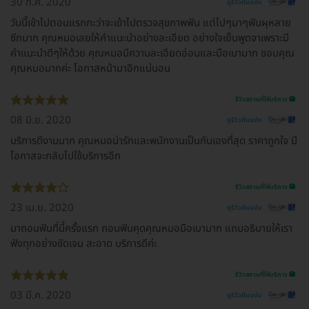
30 ก.ค. 2020
ดูรีวิวต้นฉบับ
วันนี้เข้าไปตอนแรกกะว่าจะเข้าไปตรวจสุขภาพฟัน แต่ไปๆมาๆฟันผุหลาย
ซีกมาก คุณหมอเลยให้คำแนะนำอย่างละเอียด อย่างใจเย็นพูดจาเพราะมี
คำแนะนำดีๆให้ด้วย คุณหมอมีความละเอียดอ่อนและมือเบามาก ขอบคุณ
คุณหมอมากค่ะ โอกาสหน้ามาอีกแน่นอน
รีวิวสถานที่ให้บริการ 🏥
08 มิ.ย. 2020
ดูรีวิวต้นฉบับ
บริการดีงามมาก คุณหมอน่ารักและพนักงานเป็นกันเองที่สุด ราคาถูกใจ มี
โอกาสจะกลับไปใช้บริการอีก
รีวิวสถานที่ให้บริการ 🏥
23 เม.ย. 2020
ดูรีวิวต้นฉบับ
มาถอนฟันที่นี้ครั้งแรก ถอนฟันคุดคุณหมอมือเบามาก แถมอธิบายให้เรา
ฟังทุกอย่างชัดเจน สะอาด บริการดีค่ะ
รีวิวสถานที่ให้บริการ 🏥
03 มี.ค. 2020
ดูรีวิวต้นฉบับ