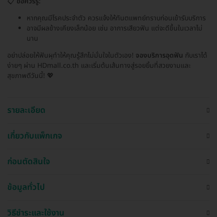
📋
ข้อควรรู้:
หากคุณมีโรคประจำตัว ควรแจ้งให้ทันตแพทย์ทราบก่อนเข้ารับบริการ
อาจมีผลข้างเคียงเล็กน้อย เช่น อาการเสียวฟัน แต่จะดีขึ้นในเวลาไม่
นาน
อย่าปล่อยให้ฟันผุทำให้คุณรู้สึกไม่มั่นใจในตัวเอง!
จองบริการอุดฟัน
กับเราได้
ง่ายๆ ผ่าน HDmall.co.th และเริ่มต้นเส้นทางสู่รอยยิ้มที่สวยงามและ
สุขภาพดีวันนี้! 💖
รายละเอียด
เกี่ยวกับแพ็กเกจ
ก่อนตัดสินใจ
ข้อมูลทั่วไป
วิธีชำระและใช้งาน