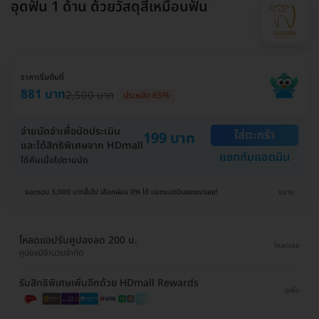
อุดฟัน 1 ด้าน ด้วยวัสดุสีเหมือนฟัน
ราคาเริ่มต้นที่
881 บาท
2,500 บาท
ประหยัด 65%
จ่ายมัดจำเพื่อนัดประเมิน
ใส่ตะกร้า
199 บาท
และได้สิทธิพิเศษจาก HDmall
แชทกับแอดมิน
ได้คืนเมื่อไปตามนัด
ยอดรวม 3,000 บาทขึ้นไป เลือกผ่อน 0% ได้ บอกแอดมินของเราเลย!
ขยาย
โหลดแอปรับคูปองลด 200 บ.
โหลดเลย
คูปองมีจำนวนจำกัด
รับสิทธิพิเศษเพิ่มอีกด้วย HDmall Rewards
ดูเพิ่ม