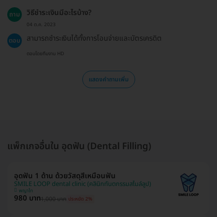
วิธีชำระเงินมีอะไรบ้าง?
ถาม
04 ต.ค. 2023
สามารถชำระเงินได้ทั้งการโอนจ่ายและบัตรเครดิต
ตอบ
ตอบโดยทีมงาน HD
แสดงคำถามเพิ่ม
แพ็กเกจอื่นใน อุดฟัน (Dental Filling)
อุดฟัน 1 ด้าน ด้วยวัสดุสีเหมือนฟัน
SMILE LOOP dental clinic (คลินิกทันตกรรมสไมล์ลูป)
พญาไท
980 บาท
1,000 บาท
ประหยัด 2%