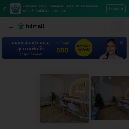
×
รับส่วนลด 200 บ. เพียงโหลดแอป HDmall ครั้งแรก
โหลดเลย
พร้อมรับสิทธิประโยชน์มากมาย