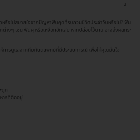
ดหรือไม่สบายใจจากปัญหาฟันคุดที่รบกวนชีวิตประจำวันหรือไม่? ฟัน
กต่างๆ เช่น ฟันผุ หรือเหงือกอักเสบ หากปล่อยไว้นาน อาจส่งผลกระ
ห้การดูแลจากทีมทันตแพทย์ที่มีประสบการณ์ เพื่อให้คุณมั่นใจ
ะดูก
รที่ติดอยู่