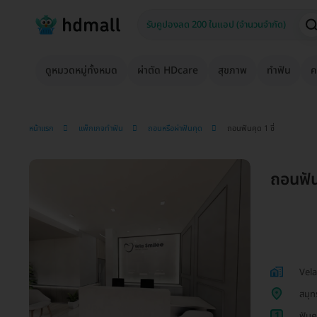
ดูหมวดหมู่ทั้งหมด
ผ่าตัด HDcare
สุขภาพ
ทำฟัน
ค
หน้าแรก
แพ็กเกจทำฟัน
ถอนหรือผ่าฟันคุด
ถอนฟันคุด 1 ซี่
ถอนฟันค
Vela
สมุท
1
ฟันค