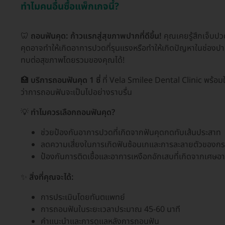
ทำไมคนอื่นซื้อแพ็กเกจนี้?
🦷
ถอนฟันคุด: ก้าวแรกสู่สุขภาพปากที่ดีขึ้น!
คุณเคยรู้สึกเจ็บปว
คุดอาจทำให้เกิดอาการปวดที่รุนแรงหรือทำให้เกิดปัญหาในช่องปา
ทบต่อสุขภาพโดยรวมของคุณได้!
🏥
บริการถอนฟันคุด 1 ซี่
ที่ Vela Smilee Dental Clinic พร้อมใ
ว่าการถอนฟันจะเป็นไปอย่างราบรื่น
💡
ทำไมควรเลือกถอนฟันคุด?
ช่วยป้องกันอาการปวดที่เกิดจากฟันคุดกดทับเส้นประสาท
ลดความเสี่ยงในการเกิดฟันซ้อนเกและการละลายตัวของกร
ป้องกันการติดเชื้อและอาการเหงือกอักเสบที่เกิดจากเศษอาหา
✨
สิ่งที่คุณจะได้:
การประเมินโดยทันตแพทย์
การถอนฟันในระยะเวลาประมาณ 45-60 นาที
คำแนะนำและการดูแลหลังการถอนฟัน