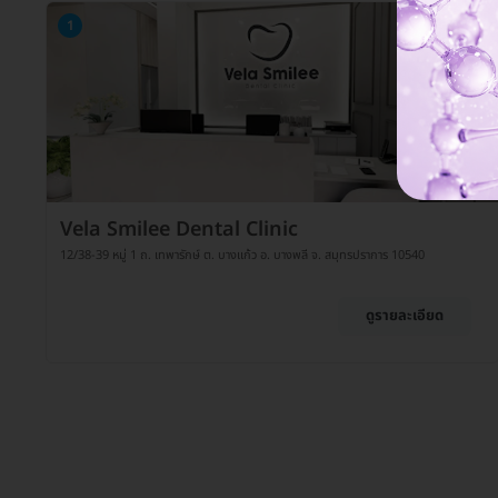
1
Vela Smilee Dental Clinic
12/38-39 หมู่ 1 ถ. เทพารักษ์ ต. บางเเก้ว อ. บางพลี จ. สมุทรปราการ 10540
ดูรายละเอียด