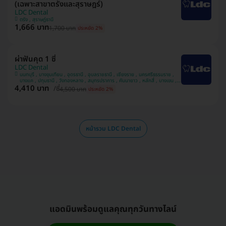
(เฉพาะสาขาตรังและสุราษฎร์)
LDC Dental
ตรัง , สุราษฎ์ธานี
1,666 บาท
1,700 บาท
ประหยัด 2%
ผ่าฟันคุด 1 ซี่
LDC Dental
นนทบุรี , บางขุนเทียน , อุดรธานี , อุบลราชธานี , เชียงราย , นครศรีธรรมราช ,
บางแค , ปทุมธานี , วังทองหลาง , สมุทรปราการ , คันนายาว , หลักสี่ , บางเขน ,
4,410 บาท
สวนหลวง , มีนบุรี , นครพนม , ทวีวัฒนา
/ซี่
4,500 บาท
ประหยัด 2%
หน้ารวม LDC Dental
แอดมินพร้อมดูแลคุณทุกวันทางไลน์