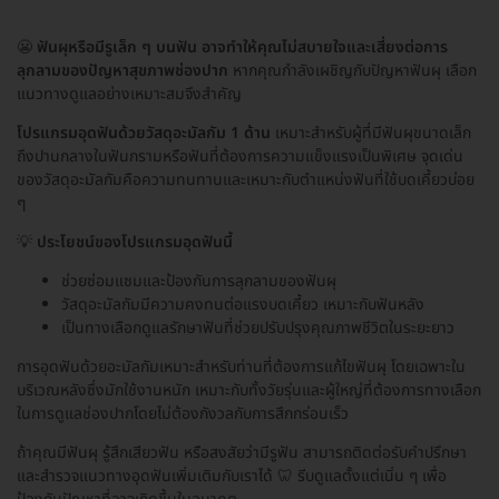
😬
ฟันผุหรือมีรูเล็ก ๆ บนฟัน อาจทำให้คุณไม่สบายใจและเสี่ยงต่อการ
ลุกลามของปัญหาสุขภาพช่องปาก
หากคุณกำลังเผชิญกับปัญหาฟันผุ เลือก
แนวทางดูแลอย่างเหมาะสมจึงสำคัญ
โปรแกรมอุดฟันด้วยวัสดุอะมัลกัม 1 ด้าน
เหมาะสำหรับผู้ที่มีฟันผุขนาดเล็ก
ถึงปานกลางในฟันกรามหรือฟันที่ต้องการความแข็งแรงเป็นพิเศษ จุดเด่น
ของวัสดุอะมัลกัมคือความทนทานและเหมาะกับตำแหน่งฟันที่ใช้บดเคี้ยวบ่อย
ๆ
💡
ประโยชน์ของโปรแกรมอุดฟันนี้
ช่วยซ่อมแซมและป้องกันการลุกลามของฟันผุ
วัสดุอะมัลกัมมีความคงทนต่อแรงบดเคี้ยว เหมาะกับฟันหลัง
เป็นทางเลือกดูแลรักษาฟันที่ช่วยปรับปรุงคุณภาพชีวิตในระยะยาว
การอุดฟันด้วยอะมัลกัมเหมาะสำหรับท่านที่ต้องการแก้ไขฟันผุ โดยเฉพาะใน
บริเวณหลังซึ่งมักใช้งานหนัก เหมาะกับทั้งวัยรุ่นและผู้ใหญ่ที่ต้องการทางเลือก
ในการดูแลช่องปากโดยไม่ต้องกังวลกับการสึกกร่อนเร็ว
ถ้าคุณมีฟันผุ รู้สึกเสียวฟัน หรือสงสัยว่ามีรูฟัน สามารถติดต่อรับคำปรึกษา
และสำรวจแนวทางอุดฟันเพิ่มเติมกับเราได้ 🦷 รีบดูแลตั้งแต่เนิ่น ๆ เพื่อ