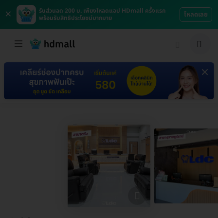
×
รับส่วนลด 200 บ. เพียงโหลดแอป HDmall ครั้งแรก
โหลดเลย
พร้อมรับสิทธิประโยชน์มากมาย