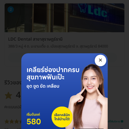
2
LDC Dental สาขาสุราษฎร์ธานี
388/3 หมู่ 4 ต. มะขามเตี้ย อ. เมืองสุราษฎร์ธานี จ. สุราษฎร์ธานี 84000
ดูรายละเอียด
×
รีวิวของแพ็กเกจ
4.8
คะแนนเฉลี่ย
รีวิวสถานที่ให้บริการ 🏥