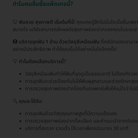
ทำไมคนอื่นซื้อแพ็กเกจนี้?
🦷
ฟันสวย สุขภาพดี เริ่มต้นที่นี่!
คุณเคยรู้สึกไม่มั่นใจเมื่อยิ้มเพร
สบายใจ แต่ยังสามารถส่งผลต่อสุขภาพช่องปากของคุณในระยะยาว
🏥
บริการอุดฟัน 1 ด้าน ด้วยวัสดุสีเหมือนฟัน
ที่คลินิกของเรามาพ
อย่างมีประสิทธิภาพ ทำให้คุณยิ้มได้อย่างมั่นใจอีกครั้ง!
💡
ทำไมต้องเลือกบริการนี้?
วัสดุสีเหมือนฟันทำให้ฟันที่อุดดูเป็นธรรมชาติ ไม่ต้องกัง
การอุดฟันจะช่วยป้องกันไม่ให้ฟันผุลุกลามและช่วยรักษา
การตรวจสุขภาพช่องปากโดยทันตแพทย์เพื่อให้แน่ใจว่าไม่มีป
🔍
คุณจะได้รับ:
การอุดฟันด้วยวัสดุคุณภาพสูงที่มีความแข็งแรง
การตรวจสุขภาพช่องปากที่ละเอียด และคำแนะนำจากทันต
บริการที่สะดวก รวดเร็ว ใช้เวลาเพียงประมาณ 30 นาที