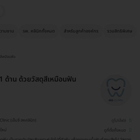
วามงาม
รพ. คลินิกทั้งหมด
สำหรับลูกค้าองค์กร
รวมสิทธิพิเศษ
ุสีเหมือนฟัน
1 ด้าน ด้วยวัสดุสีเหมือนฟัน
linic (เอ็มจี สหคลินิก)
ดูโปรไฟล์
งใหม่
ดูที่ตั้งทั้งหมด
ดฟัน เป็นการเติมวัสดุสังเคราะห์เข้าไปที่ตัวฟัน เพื่อทดแทนเนื้อฟันที่สูญเสียไป วัสดุอุด