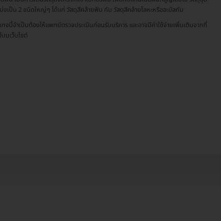
บ่งเป็น 2 ชนิดใหญ่ๆ ได้แก่ วัสดุสีคล้ายฟัน กับ วัสดุสีคล้ายโลหะหรืออะมัลกัม
เกจนี้จำเป็นต้องให้แพทย์ตรวจประเมินก่อนรับบริการ และอาจมีค่าใช้จ่ายเพิ่มเติมจากที่
ว้บนเว็บไซต์