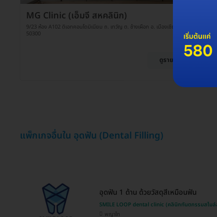
MG Clinic (เอ็มจี สหคลินิก)
9/23 ห้อง A102 ดิเอทคอนโดมิเนียม ถ. เทวัญ ต. ช้างเผือก อ. เมืองเชียงใหม่ จ. เชียงใหม่
50300
ดูรายละเอียด
แพ็กเกจอื่นใน อุดฟัน (Dental Filling)
อุดฟัน 1 ด้าน ด้วยวัสดุสีเหมือนฟัน
SMILE LOOP dental clinic (คลินิกทันตกรรมสไมล์
พญาไท