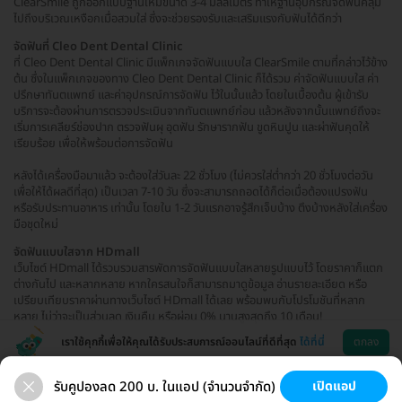
ClearSmile ถูกออกแบบฐานให้มีขนาด 3-4 มิลลิเมตร ทำให้ฐานอุปกรณ์จัดฟันคลุม
ไปถึงบริเวณเหงือกเมื่อสวมใส่ ซึ่งจะช่วยรองรับและเสริมแรงกับฟันได้ดีกว่า
จัดฟันที่ Cleo Dent Dental Clinic
ที่ Cleo Dent Dental Clinic มีแพ็กเกจจัดฟันแบบใส ClearSmile ตามที่กล่าวไว้ข้าง
ต้น ซึ่งในแพ็กเกจของทาง Cleo Dent Dental Clinic ก็ได้รวม ค่าจัดฟันแบบใส ค่า
ปรึกษาทันตแพทย์ และค่าอุปกรณ์การจัดฟัน ไว้ในนั้นแล้ว โดยในเบื้องต้น ผู้เข้ารับ
บริการจะต้องผ่านการตรวจประเมินจากทันตแพทย์ก่อน แล้วหลังจากนั้นแพทย์ถึงจะ
เริ่มการเคลียร์ช่องปาก ตรวจฟันผุ อุดฟัน รักษารากฟัน ขูดหินปูน และผ่าฟันคุดให้
เรียบร้อย เพื่อให้พร้อมต่อการจัดฟัน
หลังได้เครื่องมือมาแล้ว จะต้องใส่วันละ 22 ชั่วโมง (ไม่ควรใส่ต่ำกว่า 20 ชั่วโมงต่อวัน
เพื่อให้ได้ผลดีที่สุด) เป็นเวลา 7-10 วัน ซึ่งจะสามารถถอดได้ก็ต่อเมื่อต้องแปรงฟัน
หรือรับประทานอาหาร เท่านั้น โดยใน 1-2 วันแรกอาจรู้สึกเจ็บบ้าง ตึงบ้างหลังใส่เครื่อง
มือชุดใหม่
จัดฟันแบบใสจาก HDmall
เว็บไซต์ HDmall ได้รวบรวมสารพัดการจัดฟันแบบใสหลายรูปแบบไว้ โดยราคาก็แตก
ต่างกันไป และหลากหลาย หากใครสนใจก็สามารถมาดูข้อมูล อ่านรายละเอียด หรือ
เปรียบเทียบราคาผ่านทางเว็บไซต์ HDmall ได้เลย พร้อมพบกับโปรโมชันที่หลาก
หลาย ไม่ว่าจะเป็นส่วนลด เงินคืน หรือผ่อน 0% นานสูงสุดถึง 10 เดือน!
เราใช้คุกกี้เพื่อให้คุณได้รับประสบการณ์ออนไลน์ที่ดีที่สุด
ได้ที่นี่
ตกลง
รับคูปองลด 200 บ. ในแอป (จำนวนจำกัด)
เปิดแอป
จัดฟันใส
รีเทนเนอร์
ฟอกฟันขาว
รักษารากฟัน
ช่วยเหลือ
โหลดแอพ