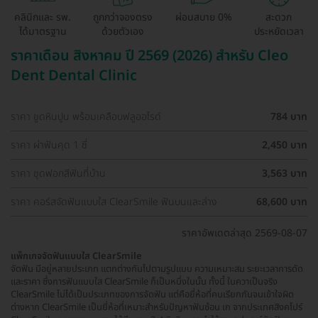
คลินิกและ รพ.
ถูกกว่าจองตรง
ผ่อนสบาย 0%
สะดวก
ได้มาตรฐาน
ด้วยตัวเอง
ประหยัดเวลา
ราคาเดือน สิงหาคม ปี 2569 (2026) สำหรับ Cleo
Dent Dental Clinic
ราคา ขูดหินปูน พร้อมเคลือบฟลูออไรด์
784 บาท
ราคา ผ่าฟันคุด 1 ซี่
2,450 บาท
ราคา ชุดฟอกสีฟันที่บ้าน
3,563 บาท
ราคา คอร์สจัดฟันแบบใส ClearSmile ฟันบนและล่าง
68,600 บาท
ราคาอัพเดตล่าสุด 2569-08-07
แพ็กเกจจัดฟันแบบใส ClearSmile
จัดฟัน มีอยู่หลายประเภท แตกต่างกันไปตามรูปแบบ ความเหมาะสม ระยะเวลาการดัด
และราคา ซึ่งการฟันแบบใส ClearSmile ก็เป็นหนึ่งในนั้น ทั้งนี้ ในควาเป็นจริง
ClearSmile ไม่ได้เป็นประเภทของการจัดฟัน แต่คือยี่ห้อที่คนเรียกกันจนเข้าใจผิด
ต่างหาก ClearSmile เป็นยี่ห้อที่เหมาะสำหรับปัญหาฟันซ้อน เก จากประเทศสิงคโปร์