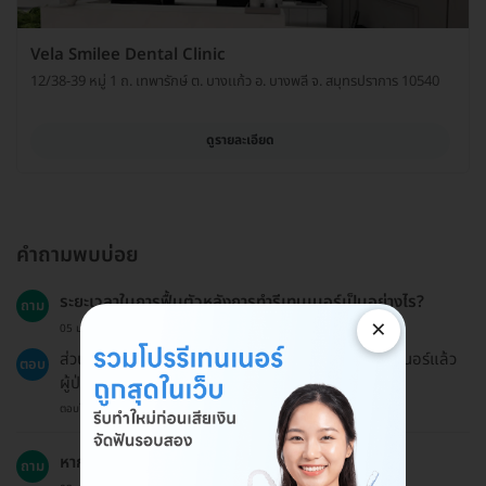
Vela Smilee Dental Clinic
12/38-39 หมู่ 1 ถ. เทพารักษ์ ต. บางเเก้ว อ. บางพลี จ. สมุทรปราการ 10540
ดูรายละเอียด
คำถามพบบ่อย
ระยะเวลาในการฟื้นตัวหลังการทำรีเทนเนอร์เป็นอย่างไร?
ถาม
×
05 ม.ค. 2023
ส่วนใหญ่จะไม่มีระยะเวลาฟื้นตัวนาน หลังจากได้รับรีเทนเนอร์แล้ว
ตอบ
ผู้ป่วยสามารถกลับไปใช้ชีวิตประจำวันได้ทันที.
ตอบโดยทีมงาน HD
หากเปลี่ยนใจสามารถขอเงินคืนได้ไหม?
ถาม