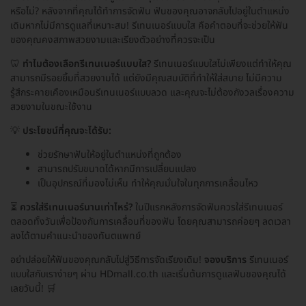
หรือไม่? หลังจากที่คุณได้ทำการจัดฟัน ฟันของคุณอาจกลับไปอยู่ในตำแหน่ง
เดิมหากไม่มีการดูแลที่เหมาะสม! รีเทนเนอร์แบบใส คือคำตอบที่จะช่วยให้ฟัน
ของคุณคงสภาพสวยงามและเรียงตัวอย่างที่ควรจะเป็น
🦷
ทำไมต้องเลือกรีเทนเนอร์แบบใส?
รีเทนเนอร์แบบใสไม่เพียงแต่ทำให้คุณ
สามารถมีรอยยิ้มที่สวยงามได้ แต่ยังมีคุณสมบัติที่ทำให้ใส่สบาย ไม่มีความ
รู้สึกระคายเคืองเหมือนรีเทนเนอร์แบบลวด และคุณจะไม่ต้องกังวลเรื่องความ
สวยงามในขณะใช้งาน
💡
ประโยชน์ที่คุณจะได้รับ:
ช่วยรักษาฟันให้อยู่ในตำแหน่งที่ถูกต้อง
สามารถปรับขนาดได้หากมีการเปลี่ยนแปลง
เป็นอุปกรณ์ที่มองไม่เห็น ทำให้คุณมั่นใจในทุกการเคลื่อนไหว
⏳
ควรใส่รีเทนเนอร์นานเท่าไหร่?
ในปีแรกหลังการจัดฟันควรใส่รีเทนเนอร์
ตลอดทั้งวันเพื่อป้องกันการเคลื่อนที่ของฟัน โดยคุณสามารถค่อยๆ ลดเวลา
ลงได้ตามคำแนะนำของทันตแพทย์
อย่าปล่อยให้ฟันของคุณกลับไปสู่วิธีการจัดเรียงเดิม!
จองบริการ
รีเทนเนอร์
แบบใสกับเราง่ายๆ ผ่าน HDmall.co.th และเริ่มต้นการดูแลฟันของคุณได้
เลยวันนี้! 🛒