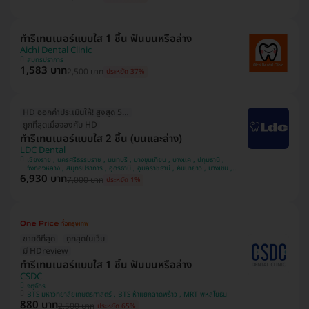
ทำรีเทนเนอร์แบบใส 1 ชิ้น ฟันบนหรือล่าง
Aichi Dental Clinic
สมุทรปราการ
1,583 บาท
2,500 บาท
ประหยัด 37%
HD ออกค่าประเมินให้! สูงสุด 500 บ.
ถูกที่สุดเมื่อจองกับ HD
ทำรีเทนเนอร์แบบใส 2 ชิ้น (บนและล่าง)
LDC Dental
เชียงราย , นครศรีธรรมราช , นนทบุรี , บางขุนเทียน , บางแค , ปทุมธานี ,
วังทองหลาง , สมุทรปราการ , อุดรธานี , อุบลราชธานี , คันนายาว , บางเขน ,
6,930 บาท
หลักสี่ , สวนหลวง , มีนบุรี , นครพนม , ทวีวัฒนา
7,000 บาท
ประหยัด 1%
ขายดีที่สุด
ถูกสุดในเว็บ
มี HDreview
ทำรีเทนเนอร์แบบใส 1 ชิ้น ฟันบนหรือล่าง
CSDC
จตุจักร
BTS มหาวิทยาลัยเกษตรศาสตร์ , BTS ห้าแยกลาดพร้าว , MRT พหลโยธิน
880 บาท
2,500 บาท
ประหยัด 65%