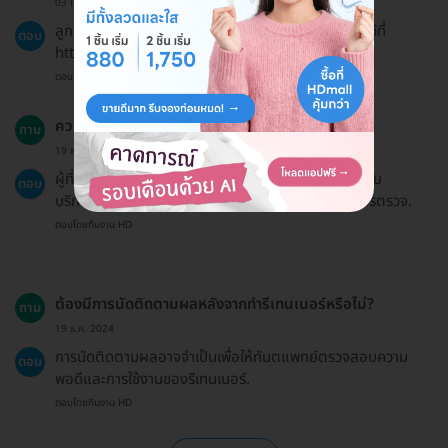
03 เม.ย. 2023
ลูกค้าสามารถขอเงินคืนได้ตามนโยบายการคืนเงินที่ระบุไว้ที่
ตอบ
https://hdmall.co.th/c/refund-policy-hdmall.
ตอบโดยทีมงาน HD
ควรเตรียมตัวอย่างไรบ้างก่อนทำรีเทนเนอร์?
ถาม
19 ธ.ค. 2024
ผู้ที่ใช้ยาต้านเกล็ดเลือดควรหยุดใช้ยา 7-10 วันก่อนเข้ารับ
ตอบ
บริการ และควรดูแลรักษาฟันให้อยู่ในสภาพปกติก่อนการตรวจ.
ตอบโดยทีมงาน HD
ต้องมีการนัดติดตามผลหลังจากทำรีเทนเนอร์หรือไม่?
ถาม
19 ธ.ค. 2024
การนัดติดตามผลอาจจำเป็นเพื่อให้ทันตแพทย์ตรวจสอบความ
ตอบ
พอดีและการใช้งานของรีเทนเนอร์.
ตอบโดยทีมงาน HD