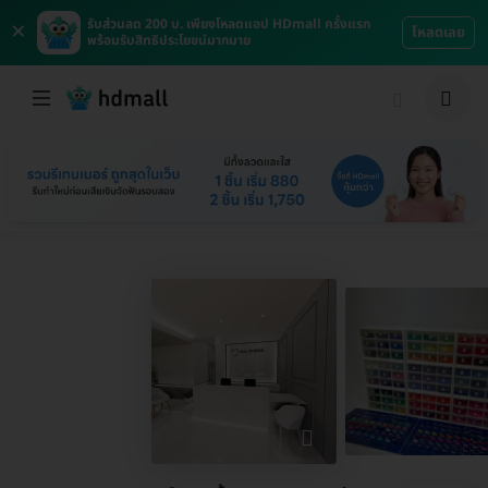
×
รับส่วนลด 200 บ. เพียงโหลดแอป HDmall ครั้งแรก
โหลดเลย
พร้อมรับสิทธิประโยชน์มากมาย