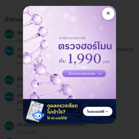
×
คำถามพบบ่อย
มีความเสี่ยงหรือผลข้างเคียงอะไรบ้าง?
ถาม
09 ก.พ. 2023
อาจมีอาการปวดหลังการทำและมีความเสี่ยงในการติดเชื้อหรืออาจ
ตอบ
ต้องผ่าตัดมากกว่าหนึ่งครั้ง.
ตอบโดยทีมงาน HD
ถ้าต้องการคืนเงินทำอย่างไร?
ถาม
02 พ.ย. 2023
สามารถขอคืนเงินได้ตามนโยบายการคืนเงินที่ลิงก์นี้
ตอบ
https://hdmall.co.th/c/refund-policy-hdmall.
ตอบโดยทีมงาน HD
มีอาการแพ้โลหะไทเทเนียมทำอย่างไร?
ถาม
19 ธ.ค. 2024