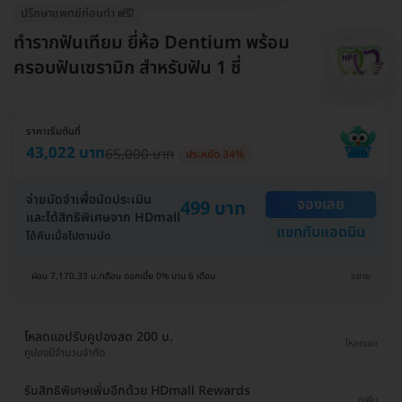
ปรึกษาแพทย์ก่อนทำ ฟรี!
ทำรากฟันเทียม ยี่ห้อ Dentium พร้อม
ครอบฟันเซรามิก สำหรับฟัน 1 ซี่
ราคาเริ่มต้นที่
43,022 บาท
65,000 บาท
ประหยัด 34%
จ่ายมัดจำเพื่อนัดประเมิน
จองเลย
499 บาท
และได้สิทธิพิเศษจาก HDmall
แชทกับแอดมิน
ได้คืนเมื่อไปตามนัด
ผ่อน 7,170.33 บ./เดือน ดอกเบี้ย 0% นาน 6 เดือน
ขยาย
โหลดแอปรับคูปองลด 200 บ.
โหลดเลย
คูปองมีจำนวนจำกัด
รับสิทธิพิเศษเพิ่มอีกด้วย HDmall Rewards
ดูเพิ่ม