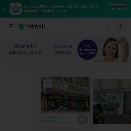
×
รับส่วนลด 200 บ. เพียงโหลดแอป HDmall ครั้งแรก
โหลดเลย
พร้อมรับสิทธิประโยชน์มากมาย