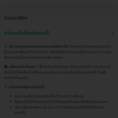
รายละเอียด
ทำไมคนอื่นซื้อแพ็กเกจนี้?
🦷
ถึงเวลาหายปวดและกลับมาสดใสอีกครั้ง!
หากคุณกำลังเผชิญกับความ
ไม่สบายจากฟันคุดที่แทรกซ้อน หรือรู้สึกไม่มั่นใจในรอยยิ้มของคุณ การถอน
ฟันคุดอาจเป็นคำตอบที่คุณกำลังมองหา!
🏥
แพ็กเกจผ่าฟันคุด 1 ซี่
ที่คลินิกทันตกรรม MasterDent มอบบริการที่
เป็นมืออาชีพเพื่อช่วยให้คุณหลุดพ้นจากอาการอันไม่พึงประสงค์นี้ โดยใช้
เทคนิคที่ทันสมัย
💡
ทำไมต้องเลือกบริการนี้?
ลดความเสี่ยงจากการติดเชื้อที่อาจเกิดจากฟันคุด
ฟันคุดที่ไม่ได้รักษาอาจทำให้เกิดปัญหาฟันซ้อนหรือฟันผุในอนาคต
บริการใช้เวลาเพียง 45-60 นาที ทำให้คุณกลับไปใช้ชีวิตได้อย่าง
รวดเร็ว