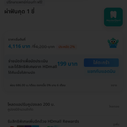
ปรึกษาแพทย์ก่อนทำ ฟรี!
ผ่าฟันคุด 1 ซี่
ราคาเริ่มต้นที่
4,116 บาท
/ซี่
4,200 บาท
ประหยัด 2%
จ่ายมัดจำเพื่อนัดประเมิน
ใส่ตะกร้า
199 บาท
และได้สิทธิพิเศษจาก HDmall
แชทกับแอดมิน
ได้คืนเมื่อไปตามนัด
ผ่อน 686.00 บ./เดือน ดอกเบี้ย 0% นาน 6 เดือน
ขยาย
โหลดแอปรับคูปองลด 200 บ.
โหลดเลย
คูปองมีจำนวนจำกัด
รับสิทธิพิเศษเพิ่มอีกด้วย HDmall Rewards
ดูเพิ่ม