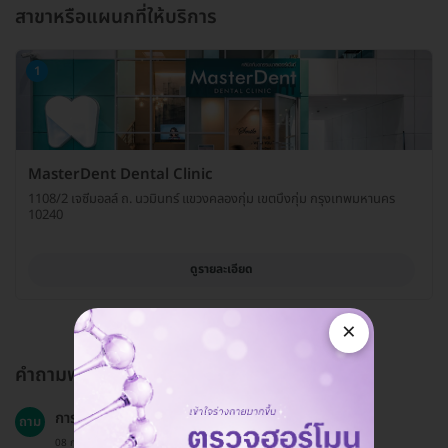
สาขาหรือแผนกที่ให้บริการ
1
MasterDent Dental Clinic
1108/2 เจซีมอลล์ ถ. นวมินทร์ แขวงคลองกุ่ม เขตบึงกุ่ม กรุงเทพมหานคร
10240
ดูรายละเอียด
×
คำถามพบบ่อย
การผ่าฟันคุดเจ็บหรือไม่?
ถาม
08 ก.พ. 2023