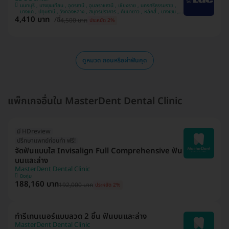
นนทบุรี , บางขุนเทียน , อุดรธานี , อุบลราชธานี , เชียงราย , นครศรีธรรมราช ,
บางแค , ปทุมธานี , วังทองหลาง , สมุทรปราการ , คันนายาว , หลักสี่ , บางเขน ,
4,410 บาท
สวนหลวง , มีนบุรี , นครพนม , ทวีวัฒนา
/ซี่
4,500 บาท
ประหยัด 2%
ดูหมวด ถอนหรือผ่าฟันคุด
แพ็กเกจอื่นใน MasterDent Dental Clinic
มี HDreview
ปรึกษาแพทย์ก่อนทำ ฟรี!
จัดฟันแบบใส Invisalign Full Comprehensive ฟัน
บนและล่าง
MasterDent Dental Clinic
บึงกุ่ม
188,160 บาท
192,000 บาท
ประหยัด 2%
ทำรีเทนเนอร์แบบลวด 2 ชิ้น ฟันบนและล่าง
MasterDent Dental Clinic