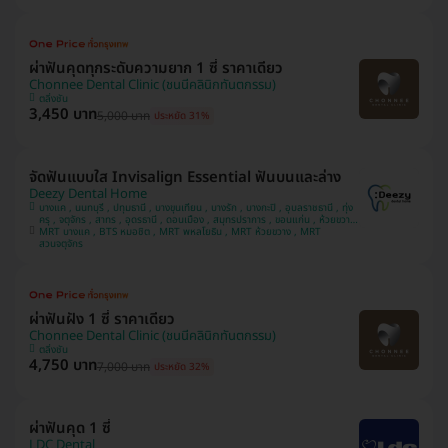
ผ่าฟันคุดทุกระดับความยาก 1 ซี่ ราคาเดียว
Chonnee Dental Clinic (ชนนีคลินิกทันตกรรม)
ตลิ่งชัน
3,450 บาท
5,000 บาท
ประหยัด 31%
จัดฟันแบบใส Invisalign Essential ฟันบนและล่าง
Deezy Dental Home
บางแค , นนทบุรี , ปทุมธานี , บางขุนเทียน , บางรัก , บางกะปิ , อุบลราชธานี , ทุ่ง
ครุ , จตุจักร , สาทร , อุดรธานี , ดอนเมือง , สมุทรปราการ , ขอนแก่น , ห้วยขวาง
MRT บางแค , BTS หมอชิต , MRT พหลโยธิน , MRT ห้วยขวาง , MRT
, วังทองหลาง , มีนบุรี
สวนจตุจักร
ผ่าฟันฝัง 1 ซี่ ราคาเดียว
Chonnee Dental Clinic (ชนนีคลินิกทันตกรรม)
ตลิ่งชัน
4,750 บาท
7,000 บาท
ประหยัด 32%
ผ่าฟันคุด 1 ซี่
LDC Dental