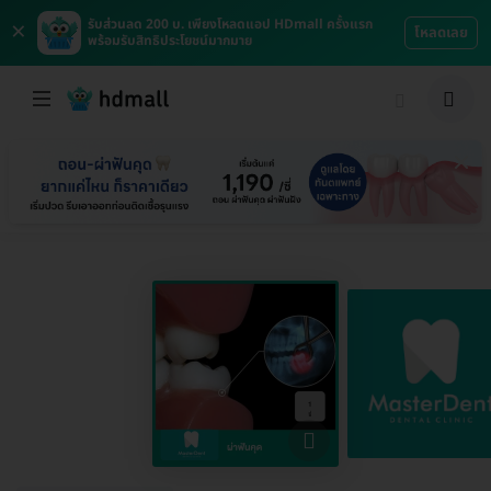
×
รับส่วนลด 200 บ. เพียงโหลดแอป HDmall ครั้งแรก
โหลดเลย
พร้อมรับสิทธิประโยชน์มากมาย