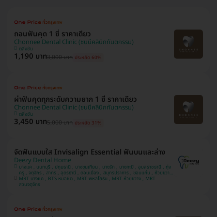
ถอนฟันคุด 1 ซี่ ราคาเดียว
Chonnee Dental Clinic (ชนนีคลินิกทันตกรรม)
ตลิ่งชัน
1,190 บาท
3,000 บาท
ประหยัด 60%
ผ่าฟันคุดทุกระดับความยาก 1 ซี่ ราคาเดียว
Chonnee Dental Clinic (ชนนีคลินิกทันตกรรม)
ตลิ่งชัน
3,450 บาท
5,000 บาท
ประหยัด 31%
จัดฟันแบบใส Invisalign Essential ฟันบนและล่าง
Deezy Dental Home
บางแค , นนทบุรี , ปทุมธานี , บางขุนเทียน , บางรัก , บางกะปิ , อุบลราชธานี , ทุ่ง
ครุ , จตุจักร , สาทร , อุดรธานี , ดอนเมือง , สมุทรปราการ , ขอนแก่น , ห้วยขวาง
MRT บางแค , BTS หมอชิต , MRT พหลโยธิน , MRT ห้วยขวาง , MRT
, วังทองหลาง , มีนบุรี
สวนจตุจักร