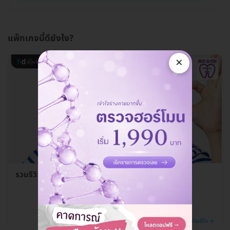
แพ็กเกจนี้ดียังไง?
×
รวมรีวิว ผ่าฟันคุด ที่ Dental One Clinic
อ่านรีวิว →