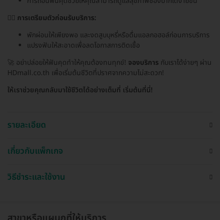
การถอนฟันคุดช่วยให้คุณสามารถดูแลสุขภาพช่องปากได้ง่ายขึ้น
🧘‍♀️
การเตรียมตัวก่อนรับบริการ:
พักผ่อนให้เพียงพอ และงดสูบบุหรี่หรือดื่มแอลกอฮอล์ก่อนการบริการ
แปรงฟันให้สะอาดเพื่อลดโอกาสการติดเชื้อ
🚀 อย่าปล่อยให้ฟันคุดทำให้คุณต้องทนทุกข์!
จองบริการ
กับเราได้ง่ายๆ ผ่าน
HDmall.co.th เพื่อเริ่มต้นชีวิตที่ปราศจากความไม่สะดวก!
ให้เราช่วยคุณกลับมาใช้ชีวิตได้อย่างเต็มที่ เริ่มต้นที่นี่!
รายละเอียด
เกี่ยวกับแพ็กเกจ
วิธีชำระและใช้งาน
สาขาหรือแผนกที่ให้บริการ