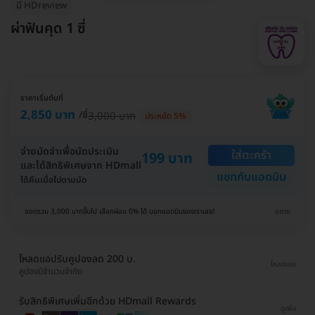
มี HDreview
ผ่าฟันคุด 1 ซี่
ราคาเริ่มต้นที่
2,850 บาท
/ซี่
3,000 บาท
ประหยัด 5%
จ่ายมัดจำเพื่อนัดประเมิน
ใส่ตะกร้า
199 บาท
และได้สิทธิพิเศษจาก HDmall
แชทกับแอดมิน
ได้คืนเมื่อไปตามนัด
ยอดรวม 3,000 บาทขึ้นไป เลือกผ่อน 0% ได้ บอกแอดมินของเราเลย!
ขยาย
โหลดแอปรับคูปองลด 200 บ.
โหลดเลย
คูปองมีจำนวนจำกัด
รับสิทธิพิเศษเพิ่มอีกด้วย HDmall Rewards
ดูเพิ่ม