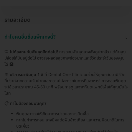
รายละเอียด
ทำไมคนอื่นซื้อแพ็กเกจนี้?
🦷
ไม่ต้องทนกับฟันคุดอีกต่อไป!
การถอนฟันคุดอาจฟังดูน่ากลัว แต่ถ้าคุณ
ปล่อยให้มันอยู่ต่อไป อาจส่งผลต่อสุขภาพช่องปากและชีวิตประจำวันของคุณ
ได้ 🏥
💬
บริการผ่าฟันคุด 1 ซี่
ที่ Dental One Clinic จะช่วยให้คุณกลับมามีชีวิต
ที่ปราศจากความเจ็บปวดและความไม่สะดวกในการกินอาหาร! การถอนฟันคุด
จะใช้เวลาประมาณ 45-60 นาที พร้อมการดูแลจากทันตแพทย์เพื่อให้คุณมั่นใจ
ในที่
📋
ทำไมต้องถอนฟันคุด?
ฟันคุดอาจก่อให้เกิดอาการปวดและการติดเชื้อ
หากไม่ทำการถอน อาจมีผลต่อฟันข้างเคียง และความผิดปกติในการ
บดเคี้ยว