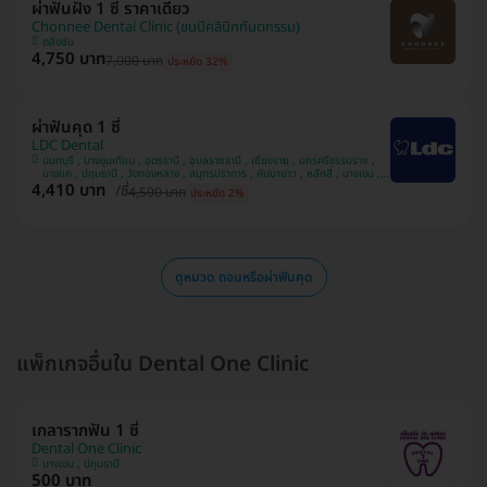
ผ่าฟันฝัง 1 ซี่ ราคาเดียว
Chonnee Dental Clinic (ชนนีคลินิกทันตกรรม)
ตลิ่งชัน
4,750 บาท
7,000 บาท
ประหยัด 32%
ผ่าฟันคุด 1 ซี่
LDC Dental
นนทบุรี , บางขุนเทียน , อุดรธานี , อุบลราชธานี , เชียงราย , นครศรีธรรมราช ,
บางแค , ปทุมธานี , วังทองหลาง , สมุทรปราการ , คันนายาว , หลักสี่ , บางเขน ,
4,410 บาท
สวนหลวง , มีนบุรี , นครพนม , ทวีวัฒนา
/ซี่
4,500 บาท
ประหยัด 2%
ดูหมวด ถอนหรือผ่าฟันคุด
แพ็กเกจอื่นใน Dental One Clinic
เกลารากฟัน 1 ซี่
Dental One Clinic
บางเขน , ปทุมธานี
500 บาท