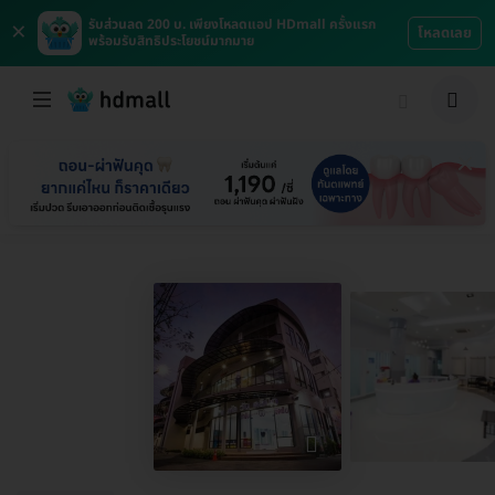
×
รับส่วนลด 200 บ. เพียงโหลดแอป HDmall ครั้งแรก
โหลดเลย
พร้อมรับสิทธิประโยชน์มากมาย