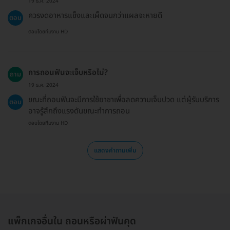
19 ธ.ค. 2024
ควรงดอาหารแข็งและเผ็ดจนกว่าแผลจะหายดี
ตอบ
ตอบโดยทีมงาน HD
การถอนฟันจะเจ็บหรือไม่?
ถาม
19 ธ.ค. 2024
ขณะที่ถอนฟันจะมีการใช้ยาชาเพื่อลดความเจ็บปวด แต่ผู้รับบริการ
ตอบ
อาจรู้สึกถึงแรงดันขณะทำการถอน
ตอบโดยทีมงาน HD
แสดงคำถามเพิ่ม
แพ็กเกจอื่นใน ถอนหรือผ่าฟันคุด