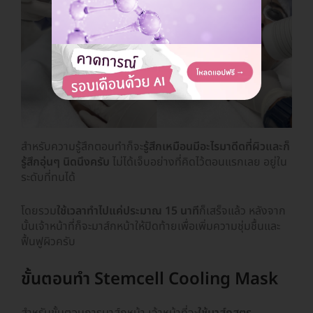
สำหรับความรู้สึกตอนทำก็จะ
รู้สึกเหมือนมีอะไรมาดีดที่ผิวและก็
รู้สึกอุ่นๆ นิดนึงครับ
ไม่ได้เจ็บอย่างที่คิดไว้ตอนแรกเลย อยู่ใน
ระดับที่ทนได้
โดยรวม
ใช้เวลาทำไปแค่ประมาณ 15 นาที
ก็เสร็จแล้ว หลังจาก
นั้นเจ้าหน้าที่ก็จะมาส์กหน้าให้ปิดท้ายเพื่อเพิ่มความชุ่มชื้นและ
ฟื้นฟูผิวครับ
ขั้นตอนทำ Stemcell Cooling Mask
สำหรับขั้นตอนการมาส์กหน้า เจ้าหน้าที่จะ
ใช้มาส์กสูตร