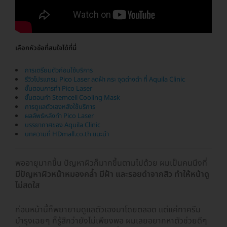
เลือกหัวข้อที่สนใจได้ที่นี่
การเตรียมตัวก่อนใช้บริการ
รีวิวโปรแกรม Pico Laser ลดฝ้า กระ จุดด่างดำ ที่ Aquila Clinic
ขั้นตอนการทำ Pico Laser
ขั้นตอนทำ Stemcell Cooling Mask
การดูแลตัวเองหลังใช้บริการ
ผลลัพธ์หลังทำ Pico Laser
บรรยากาศของ Aquila Clinic
บทความที่ HDmall.co.th แนะนำ
พออายุมากขึ้น ปัญหาผิวก็มากขึ้นตามไปด้วย ผมเป็นคนนึงที่
มีปัญหาผิวหน้าหมองคล้ำ มีฝ้า และรอยดำจากสิว ทำให้หน้าดู
ไม่สดใส
ก่อนหน้านี้ก็พยายามดูแลตัวเองมาโดยตลอด แต่แค่ทาครีม
บำรุงเฉยๆ ก็รู้สึกว่ายังไม่เพียงพอ ผมเลยอยากหาตัวช่วยดีๆ