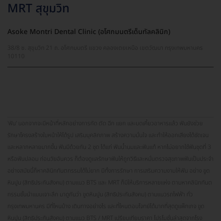
MRT สุขุมวิท
Asoke Montri Dental Clinic (อโศกมนตรีเด็นทัลคลินิก)
38/8 ซ. สุขุมวิท 21 ถ. อโศกมนตรี แขวง คลองเตยเหนือ เขตวัฒนา กรุงเทพมหานคร
10110
'ฟัน' นอกจากจะมีหน้าที่หลักอย่างการกัด ตัด ฉีก แยก และบดเคี้ยวอาหารแล้ว ฟันยังช่วย
รักษาโครงสร้างใบหน้าให้ได้รูป เสริมบุคลิกภาพ สร้างความมั่นใจ และทำให้ออกเสียงได้ชัดเจน
และหลากหลายมากขึ้น ฟันมีด้วยกัน 2 ชุด ได้แก่ ฟันน้ำนมและฟันแท้ หากไม่อยากใช้ฟันชุดที่ 3
หรือฟันปลอม ก่อนวัยอันควร ก็ต้องดูแลรักษาฟันให้ถูกวิธีและหมั่นตรวจสุขภาพฟันเป็นประจำ
อย่างสมัยนี้ก็หาคลินิกทันตกรรมได้ไม่ยาก มีทั้งการรักษา การเสริมความงามให้ฟัน อย่าง ขูด
หินปูน (สิทธิประกันสังคม) ตามแนว BTS และ MRT ก็มีให้บริการหลายแห่ง ตามหาคลินิกทันต
กรรมชั้นนำแบบเจาะลึก มาดูกันว่า ขูดหินปูน (สิทธิประกันสังคม) ตามแนวรถไฟฟ้า ทั่ว
กรุงเทพมหานคร มีที่ไหนบ้าง เดินทางอย่างไร และที่ไหนตอบโจทย์ได้มากที่สุดดูแพ็กเกจ ขูด
หินปูน (สิทธิประกันสังคม) ตามแนว BTS / MRT เปรียบเทียบราคา โปรโมชั่นล่าสุดจากโรง