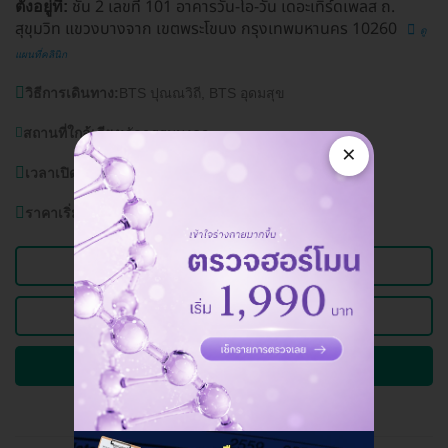
ชั้น 2 เลขที่ 101 อาคารวัน-โอ-วัน เดอะเทิร์ดเพลส ถ.
ตั้งอยู่ที่:
สุขุมวิท แขวงบางจาก เขตพระโขนง กรุงเทพมหานคร 10260
ดู
แผนที่คลินิก
วิธีการเดินทาง:
BTS ปุณณวิถี, BTS อุดมสุข
สถานที่ใกล้เคียง:
วัดธรรมมงคล
×
เวลาเปิดบริการ:
วันจันทร์-อาทิตย์ 10.00 - 20.00 น.
ราคาเริ่มต้นที่
1,500 บาท
ดูข้อมูลคลินิก
ดูแพ็กเกจอื่นของคลินิกนี้
ถามรายละเอียดและจองคิวผ่าน HD