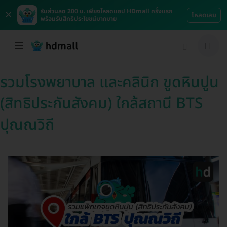
×
รับส่วนลด 200 บ. เพียงโหลดแอป HDmall ครั้งแรก
โหลดเลย
พร้อมรับสิทธิประโยชน์มากมาย
รวมโรงพยาบาล และคลินิก ขูดหินปูน
(สิทธิประกันสังคม) ใกล้สถานี BTS
ปุณณวิถี