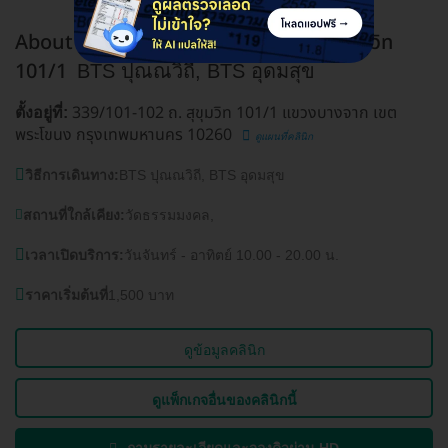
About Tooth Dental Clinic สาขาซอยสุขุมวิท
101/1
BTS ปุณณวิถี, BTS อุดมสุข
339/101-102 ถ. สุขุมวิท 101/1 แขวงบางจาก เขต
ตั้งอยู่ที่:
พระโขนง กรุงเทพมหานคร 10260
ดูแผนที่คลินิก
วิธีการเดินทาง:
BTS ปุณณวิถี, BTS อุดมสุข
สถานที่ใกล้เคียง:
วัดธรรมมงคล,
เวลาเปิดบริการ:
วันจันทร์ - อาทิตย์ 10.00 - 20.00 น.
ราคาเริ่มต้นที่
1,500 บาท
ดูข้อมูลคลินิก
ดูแพ็กเกจอื่นของคลินิกนี้