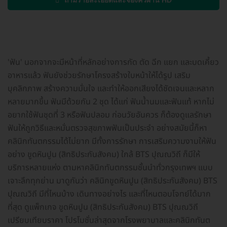
ถามรายละเอียดและจองคิวผ่าน HD
'ฟัน' นอกจากจะมีหน้าที่หลักอย่างการกัด ตัด ฉีก แยก และบดเคี้ยว
อาหารแล้ว ฟันยังช่วยรักษาโครงสร้างใบหน้าให้ได้รูป เสริม
บุคลิกภาพ สร้างความมั่นใจ และทำให้ออกเสียงได้ชัดเจนและหลาก
หลายมากขึ้น ฟันมีด้วยกัน 2 ชุด ได้แก่ ฟันน้ำนมและฟันแท้ หากไม่
อยากใช้ฟันชุดที่ 3 หรือฟันปลอม ก่อนวัยอันควร ก็ต้องดูแลรักษา
ฟันให้ถูกวิธีและหมั่นตรวจสุขภาพฟันเป็นประจำ อย่างสมัยนี้ก็หา
คลินิกทันตกรรมได้ไม่ยาก มีทั้งการรักษา การเสริมความงามให้ฟัน
อย่าง ขูดหินปูน (สิทธิประกันสังคม) ใกล้ BTS ปุณณวิถี ก็มีให้
บริการหลายแห่ง ตามหาคลินิกทันตกรรมชั้นนำทั่วกรุงเทพฯ แบบ
เจาะลึกทุกย่าน มาดูกันว่า คลินิกขูดหินปูน (สิทธิประกันสังคม) BTS
ปุณณวิถี มีที่ไหนบ้าง เดินทางอย่างไร และที่ไหนตอบโจทย์ได้มาก
ที่สุด ดูแพ็กเกจ ขูดหินปูน (สิทธิประกันสังคม) BTS ปุณณวิถี
เปรียบเทียบราคา โปรโมชั่นล่าสุดจากโรงพยาบาลและคลินิกทันต