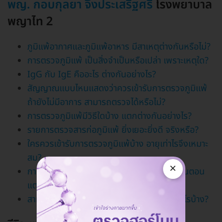
พญ. กอบกุลยา จึงประเสริฐศรี
โรงพยาบาล
พญาไท 2
ภูมิแพ้อากาศและภูมิแพ้อาหาร มีสาเหตุต่างกันหรือไม่?
การตรวจภูมิแพ้ เป็นสิ่งจำเป็นหรือเปล่า เพราะเหตุใด?
IgG กับ IgE คืออะไร ต่างกันอย่างไร?
สัญญาณแบบไหนแสดงว่าควรเข้ารับการตรวจภูมิแพ้
ถ้ายังไม่มีอาการ สามารถตรวจได้หรือไม่?
การตรวจภูมิแพ้มีวิธีใดบ้าง แตกต่างกันอย่างไร?
รายการตรวจสารก่อภูมิแพ้ ยิ่งเยอะยิ่งดี จริงหรือ?
ใครควรเข้ารับการตรวจภูมิแพ้บ้าง อายุเท่าไรจึงเหมาะ
สม?
×
การตรวจภูมิแพ้ในเด็กกับผู้ใหญ่ ใช้วิธี หรือมีขั้นตอน
แตกต่างกันหรือไม่?
สามารถนำผลที่ได้ไปใช้ในชีวิตประจำวันได้อย่างไรบ้าง?