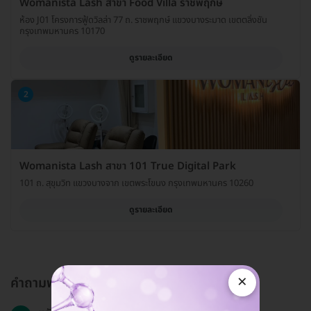
Womanista Lash สาขา Food Villa ราชพฤกษ์
ห้อง J01 โครงการฟู้ดวิลล่า 77 ถ. ราชพฤกษ์ แขวงบางระมาด เขตตลิ่งชัน
กรุงเทพมหานคร 10170
ดูรายละเอียด
2
Womanista Lash สาขา 101 True Digital Park
101 ถ. สุขุมวิท แขวงบางจาก เขตพระโขนง กรุงเทพมหานคร 10260
ดูรายละเอียด
×
คำถามพบบ่อย