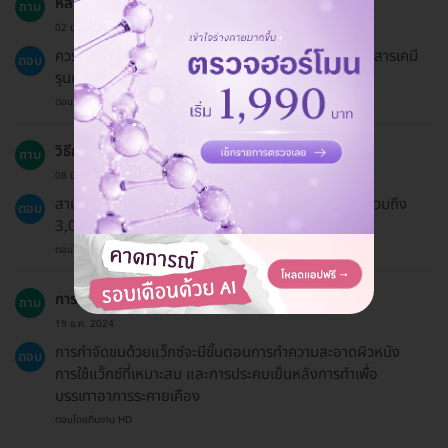
หลังการแว็กซ์ควรหลีกเลี่ยงอะไรบ้าง?
ถาม
02 ม.ค. 2023
ควรหลีกเลี่ยงการสัมผัสแดดจัดและการใช้ผลิตภัณฑ์ที่มีสารเคมี
ตอบ
รุนแรงในช่วง 48 ชั่วโมงแรก
ตอบโดยทีมงาน HD
วิธีการชำระเงินมีอะไรบ้าง?
ถาม
08 มิ.ย. 2023
สามารถชำระเงินได้ทั้งโอนจ่ายและบัตรเครดิต หากยอดรวมถึง
ตอบ
3,000 บาทขึ้นไปสามารถเลือกผ่อนชำระ 0% ได้
ตอบโดยทีมงาน HD
การกำจัดขนด้วยแว็กซ์มีขั้นตอนอย่างไร?
ถาม
19 ธ.ค. 2024
การกำจัดขนด้วยแว็กซ์จะมีขั้นตอนการทำความสะอาดผิวหนัง
ตอบ
การใช้แว็กซ์ที่เหมาะสม และการประคบเย็นหลังการทำเพื่อ
บรรเทาอาการระคายเคือง
ตอบโดยทีมงาน HD