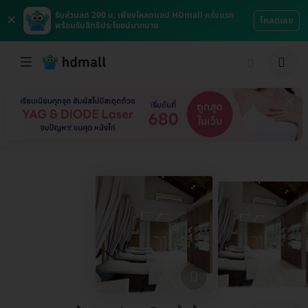
×
รับส่วนลด 200 บ. เพียงโหลดแอป HDmall ครั้งแรก
โหลดเลย
พร้อมรับสิทธิประโยชน์มากมาย