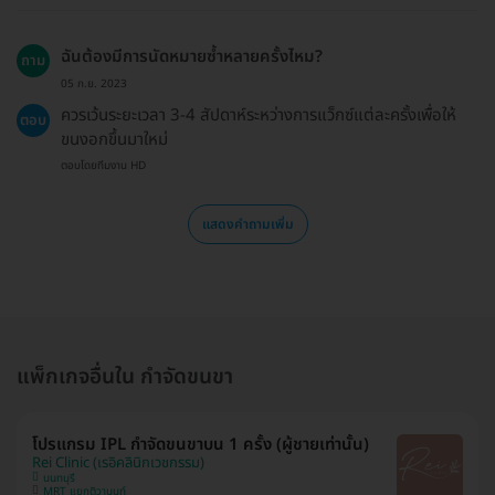
ฉันต้องมีการนัดหมายซ้ำหลายครั้งไหม?
ถาม
05 ก.ย. 2023
ควรเว้นระยะเวลา 3-4 สัปดาห์ระหว่างการแว็กซ์แต่ละครั้งเพื่อให้
ตอบ
ขนงอกขึ้นมาใหม่
ตอบโดยทีมงาน HD
แสดงคำถามเพิ่ม
แพ็กเกจอื่นใน กำจัดขนขา
โปรแกรม IPL กำจัดขนขาบน 1 ครั้ง (ผู้ชายเท่านั้น)
Rei Clinic (เรอิคลินิกเวชกรรม)
นนทบุรี
MRT แยกติวานนท์