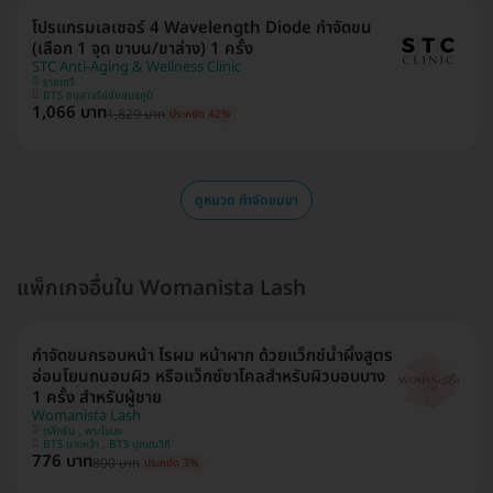
โปรแกรมเลเซอร์ 4 Wavelength Diode กำจัดขน
(เลือก 1 จุด ขาบน/ขาล่าง) 1 ครั้ง
STC Anti-Aging & Wellness Clinic
ราชเทวี
BTS อนุสาวรีย์ชัยสมรภูมิ
1,066 บาท
1,829 บาท
ประหยัด 42%
ดูหมวด กำจัดขนขา
แพ็กเกจอื่นใน Womanista Lash
กำจัดขนกรอบหน้า ไรผม หน้าผาก ด้วยแว็กซ์น้ำผึ้งสูตร
อ่อนโยนถนอมผิว หรือแว็กซ์ชาโคลสำหรับผิวบอบบาง
1 ครั้ง สำหรับผู้ชาย
Womanista Lash
ตลิ่งชัน , พระโขนง
BTS บางหว้า , BTS ปุณณวิถี
776 บาท
800 บาท
ประหยัด 3%