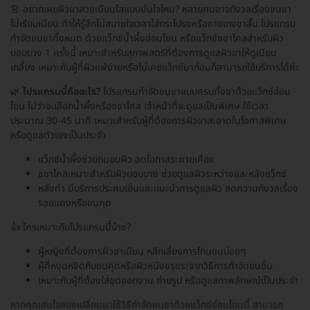
👗 อยากเผยผิวขาสวยเนียนใสแบบมั่นใจไหม? หลายคนอาจกังวลเรื่องขนขา
ไม่เรียบเนียน ทำให้รู้สึกไม่สบายใจเวลาใส่กระโปรงหรือกางเกงขาสั้น โปรแกรม
กำจัดขนขาทั้งหมด ด้วยแว็กซ์น้ำผึ้งอ่อนโยน หรือแว็กซ์ซชาโคลสำหรับผิว
บอบบาง 1 ครั้งนี้ เหมาะสำหรับสุภาพสตรีที่ต้องการดูแลผิวขาให้ดูเนียน
เกลี้ยง เหมาะกับผู้ที่ผิวแพ้ง่ายหรือไม่เคยแว็กซ์มาก่อนก็สามารถใช้บริการได้ค่ะ
🌿
โปรแกรมนี้คืออะไร?
โปรแกรมกำจัดขนขาแบบครบทั้งขาด้วยแว็กซ์อ่อน
โยน ไม่ว่าจะเลือกน้ำผึ้งหรือซชาโคล เจ้าหน้าที่จะดูแลเป็นพิเศษ ใช้เวลา
ประมาณ 30-45 นาที เหมาะสำหรับผู้ที่ต้องการผิวขาสะอาดในโอกาสพิเศษ
หรือดูแลตัวเองเป็นประจำ
แว็กซ์น้ำผึ้งช่วยถนอมผิว ลดโอกาสระคายเคือง
ซชาโคลเหมาะสำหรับผิวบอบบาง ช่วยดูแลผิวระหว่างและหลังแว็กซ์
หลังทำ มีบริการประคบเย็นและแนะนำการดูแลผิว ลดความกังวลเรื่อง
รอยแดงหรือขนคุด
👍 ใครเหมาะกับโปรแกรมนี้บ้าง?
ผู้หญิงที่ต้องการผิวขาเนียน หลีกเลี่ยงการโกนขนบ่อยๆ
ผู้ที่หงุดหงิดกับขนคุดหรือผิวหนังขรุขระจากวิธีการกำจัดขนอื่น
เหมาะกับผู้ที่ต้องใส่ชุดออกงาน ถ่ายรูป หรือดูแลภาพลักษณ์เป็นประจำ
หากคุณสนใจลองเปลี่ยนมาใช้วิธีกำจัดขนขาด้วยแว็กซ์อ่อนโยนนี้ สามารถ