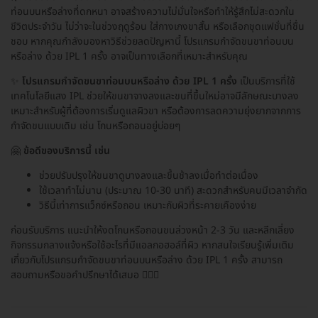
ท่อนบนหรือล่างที่ดกหนา อาจสร้างความไม่มั่นใจหรือทำให้รู้สึกไม่สะดวกใน
ชีวิตประจำวัน ไม่ว่าจะในช่วงฤดูร้อน ใส่กางเกงขาสั้น หรือเลือกชุดแฟชั่นที่ชื่น
ชอบ หากคุณกำลังมองหาวิธีช่วยลดปัญหานี้ โปรแกรมกำจัดขนขาท่อนบน
หรือล่าง ด้วย IPL 1 ครั้ง อาจเป็นทางเลือกที่เหมาะสำหรับคุณ
✨
โปรแกรมกำจัดขนขาท่อนบนหรือล่าง ด้วย IPL 1 ครั้ง
เป็นบริการที่ใช้
เทคโนโลยีแสง IPL ช่วยให้ขนขาจางลงและขนที่ขึ้นใหม่อาจมีลักษณะบางลง
เหมาะสำหรับผู้ที่ต้องการเริ่มดูแลผิวขา หรือต้องการลดความยุ่งยากจากการ
กำจัดขนแบบเดิม เช่น โกนหรือถอนอยู่บ่อยๆ
🤗
ข้อดีของบริการนี้ เช่น
ช่วยปรับปรุงให้ขนขาดูบางลงและขึ้นช้าลงเมื่อทำต่อเนื่อง
ใช้เวลาทำไม่นาน (ประมาณ 10-30 นาที) สะดวกสำหรับคนมีเวลาจำกัด
วิธีนี้เท่าการแว็กซ์หรือถอน เหมาะกับผิวที่ระคายเคืองง่าย
ก่อนรับบริการ แนะนำให้งดโกนหรือถอนขนล่วงหน้า 2-3 วัน และหลีกเลี่ยง
กิจกรรมกลางแจ้งหรือใช้อะไรที่มีแอลกอฮอล์ที่ผิว หากสนใจเรียนรู้เพิ่มเติม
เกี่ยวกับโปรแกรมกำจัดขนขาท่อนบนหรือล่าง ด้วย IPL 1 ครั้ง สามารถ
สอบถามหรือขอคำปรึกษาได้เสมอ 👩🏻‍⚕️