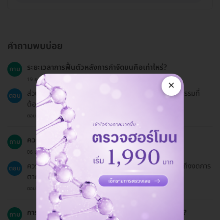
คำถามพบบ่อย
ระยะเวลาการฟื้นตัวหลังการกำจัดขนคือเท่าไหร่?
ถาม
19 ธ.ค. 2024
×
ส่วนใหญ่จะไม่มีระยะเวลาฟื้นตัวที่ยาวนาน แต่ควรงดกิจกรรมที่
ตอบ
ต้องตากแดดประมาณ 1-2 สัปดาห์
ตอบโดยทีมงาน HD
ควรเตรียมตัวอย่างไรบ้างก่อนการกำจัดขน?
ถาม
06 ม.ค. 2024
ควรงดทาครีมที่มีแอลกอฮอล์ งดการโกนและแว็กซ์ รวมถึงงดการ
ตอบ
ตากแดดเป็นเวลานานในช่วง 2 สัปดาห์ก่อนการบริการ
ตอบโดยทีมงาน HD
การกำจัดขนด้วย IPL เหมาะสำหรับทุกกลุ่มอายุหรือไม่?
ถาม