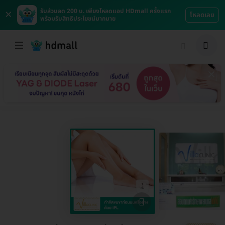
×
รับส่วนลด 200 บ. เพียงโหลดแอป HDmall ครั้งแรก
โหลดเลย
พร้อมรับสิทธิประโยชน์มากมาย