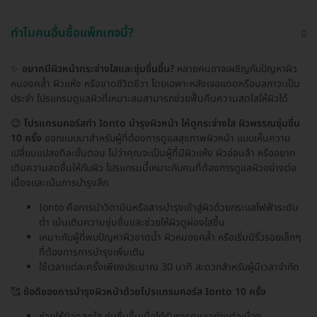
ทำไมคนอื่นซื้อแพ็กเกจนี้?
✨
อยากมีผิวหน้ากระจ่างใสและชุ่มชื่นขึ้น?
หลายคนอาจเผชิญกับปัญหาผิว
หมองคล้ำ ผิวแห้ง หรือขาดชีวิตชีวา โดยเฉพาะหลังเจอแดดหรือมลภาวะเป็น
ประจำ โปรแกรมดูแลผิวที่เหมาะสมสามารถช่วยฟื้นคืนความสดใสให้ผิวได้
😊
โปรแกรมคอร์สทำ Ionto บำรุงผิวหน้า ให้ดูกระจ่างใส ผิวพรรณชุ่มชื่น
10 ครั้ง
ออกแบบมาสำหรับผู้ที่ต้องการดูแลสุขภาพผิวหน้า แบบเห็นความ
เปลี่ยนแปลงทีละขั้นตอน ไม่ว่าคุณจะเป็นผู้ที่มีผิวแห้ง ผิวอ่อนล้า หรืออยาก
เติมความสดชื่นให้กับผิว โปรแกรมนี้เหมาะกับคนที่ต้องการดูแลผิวอย่างต่อ
เนื่องและเน้นการบำรุงลึก
Ionto คือการนำวิตามินหรือสารบำรุงเข้าสู่ผิวด้วยกระแสไฟฟ้าระดับ
ต่ำ เน้นเติมความชุ่มชื่นและช่วยให้ผิวดูผ่องใสขึ้น
เหมาะกับผู้ที่พบปัญหาผิวขาดน้ำ ผิวหมองคล้ำ หรือเริ่มมีริ้วรอยเล็กๆ
ที่ต้องการการบำรุงเพิ่มเติม
ใช้เวลาแต่ละครั้งเพียงประมาณ 30 นาที สะดวกสำหรับผู้มีเวลาจำกัด
🥰
ข้อดีของการบำรุงผิวหน้าด้วยโปรแกรมคอร์ส Ionto 10 ครั้ง
ช่วยให้ผิวดูสดใส ชุ่มชื่นขึ้นเมื่อได้รับการดูแลอย่างต่อเนื่อง