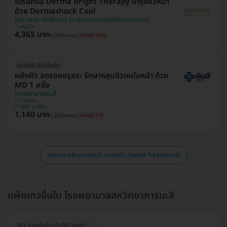
โปรแกรม Derma Bright Therapy บำรุงผิวหน้า
ด้วย Dermashock Cool
Karnesh Wellness (การ์เนชเวลเนสคลินิกเวชกรรม)
พญาไท
4,365 บาท
5,900 บาท
ประหยัด 26%
จองฟรี! จ่ายทีหลัง
ผลัดผิว ลดรอยขรุขระ รักษาหลุมสิวบนใบหน้า ด้วย
MD 1 ครั้ง
โรงพยาบาลยันฮี
บางพลัด
MRT บางอ้อ
1,140 บาท
1,200 บาท
ประหยัด 5%
ดูหมวด ทรีตเมนต์หน้า นวดหน้า (Facial Treatment)
แพ็กเกจอื่นใน โรงพยาบาลสหวิทยาการมะลิ
HD ออกค่าประเมินให้! สูงสุด 1500 บ.