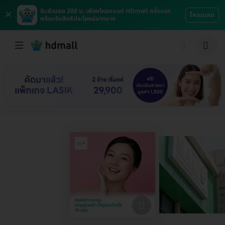
×
รับส่วนลด 200 บ. เพียงโหลดแอป HDmall ครั้งแรก
โหลดเลย
พร้อมรับสิทธิประโยชน์มากมาย