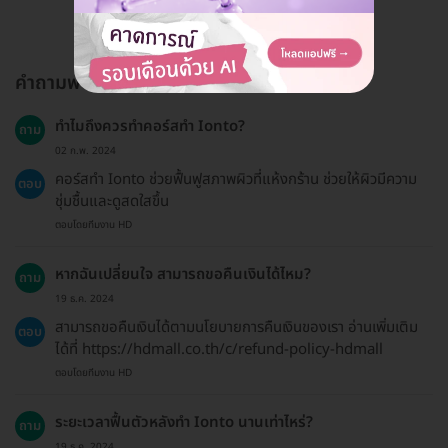
คำถามพบบ่อย
ทำไมถึงควรทำคอร์สทำ Ionto?
ถาม
02 ก.พ. 2024
คอร์สทำ Ionto ช่วยฟื้นฟูสภาพผิวที่แห้งกร้าน ช่วยให้ผิวมีความ
ตอบ
ชุ่มชื้นและดูสดใสขึ้น
ตอบโดยทีมงาน HD
หากฉันเปลี่ยนใจ สามารถขอคืนเงินได้ไหม?
ถาม
19 ธ.ค. 2024
สามารถขอคืนเงินได้ตามนโยบายการคืนเงินของเรา อ่านเพิ่มเติม
ตอบ
ได้ที่ https://hdmall.co.th/c/refund-policy-hdmall
ตอบโดยทีมงาน HD
ระยะเวลาฟื้นตัวหลังทำ Ionto นานเท่าไหร่?
ถาม
19 ธ.ค. 2024