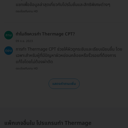
แชทเพื่อข้อมูลล่าสุดเกี่ยวกับโปรโมชั่นและสิทธิพิเศษต่างๆ
ตอบโดยทีมงาน HD
ทำไมถึงควรทำ Thermage CPT?
ถาม
09 ก.ย. 2023
การทำ Thermage CPT ช่วยให้ผิวดูกระชับและเรียบเนียนขึ้น โดย
ตอบ
เฉพาะสำหรับผู้ที่มีปัญหาผิวหย่อนคล้อยหรือริ้วรอยที่ต้องการ
แก้ไขโดยไม่ต้องผ่าตัด
ตอบโดยทีมงาน HD
แสดงคำถามเพิ่ม
แพ็กเกจอื่นใน โปรแกรมทำ Thermage