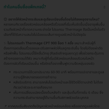
ทำไมคนอื่นซื้อแพ็กเกจนี้?
😊
อยากให้ผิวหน้ากระชับและดูเรียบเนียนขึ้นโดยไม่ต้องหยุดงานไหม?
หลายคนกังวลเรื่องผิวหย่อนคล้อยหรือริ้วรอยที่เริ่มเห็นชัดขึ้นเมื่ออายุเพิ่มขึ้น
รวมถึงผิวหน้าที่ขาดความกระจ่างใส โปรแกรม Thermage ถือเป็นหนึ่งในตัว
เลือกที่ได้รับความสนใจไม่น้อยบนเส้นทางดูแลผิวหน้าในปัจจุบัน
✨
โปรแกรมทำ Thermage CPT 900 ช็อต 1 ครั้ง
เหมาะสำหรับผู้ที่
ต้องการลดเลือนริ้วรอยและปรับสภาพผิวให้แลดูกระชับขึ้น โดยไม่ต้องผ่าตัด
หรือพักฟื้น โปรแกรมนี้ใช้คลื่นวิทยุ (Radiofrequency) เพื่อช่วยกระตุ้นการ
สร้างคอลลาเจนใต้ผิว เหมาะกับผู้ที่เริ่มมีผิวหย่อนคล้อยบริเวณใบหน้า
ต้องการผิวที่เรียบเนียนขึ้น หรือใครที่อยากฟื้นฟูความยืดหยุ่นของผิว
กระบวนการใช้เวลาประมาณ 60-90 นาที พร้อมการแปะยาชาและดูแล
ความรู้สึกสบายตลอดการทำงาน
หลังรับบริการ สามารถกลับไปแต่งหน้าและใช้ชีวิตได้ตามปกติ ไม่ต้อง
กังวลว่าผิวจะระคายเคืองมาก
เห็นการเปลี่ยนแปลงเบื้องต้นหลังทำ และลุ้นเต็มที่ภายใน 6 เดือน ซึ่ง
ความกระชับสามารถอยู่ได้นานขึ้นกับสภาพผิวแต่ละบุคคล
📌 หากคุณเริ่มสังเกตถึงปัญหาผิวหน้าหย่อนคล้อย หรืออยากดูแลผิวโดย