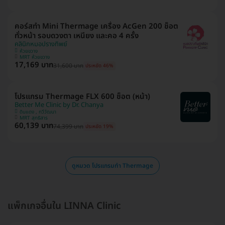
บางนา , คลองสาน , นครศรีธรรมราช , นครสวรรค์ , นครปฐม , พิษณุโลก , สุ
ราษฎ์ธานี , เชียงราย , บางรัก
คอร์สทำ Mini Thermage เครื่อง AcGen 200 ช็อต
ทั่วหน้า รอบดวงตา เหนียง และคอ 4 ครั้ง
คลินิกหมอปรางทิพย์
ห้วยขวาง
MRT ห้วยขวาง
17,169 บาท
31,600 บาท
ประหยัด 46%
โปรแกรม Thermage FLX 600 ช็อต (หน้า)
Better Me Clinic by Dr. Chanya
ดินแดง , ทวีวัฒนา
MRT สุทธิสาร
60,139 บาท
74,399 บาท
ประหยัด 19%
ดูหมวด โปรแกรมทำ Thermage
แพ็กเกจอื่นใน LINNA Clinic