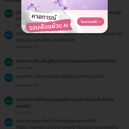
คำถามพบบ่อย
มีความเสี่ยงหรือผลข้างเคียงอะไรบ้างจากการทำ Thermage
ถาม
CPT?
19 ธ.ค. 2024
อาจมีรอยจ้ำแดงเล็กน้อยเกิดขึ้นหลังการทำ ขึ้นอยู่กับลักษณะผิว
ตอบ
ของแต่ละบุคคล ซึ่งจะหายไปในไม่ช้า
ตอบโดยทีมงาน HD
ต้องการเปลี่ยนชื่อผู้ใช้บริการในคูปองสามารถทำได้หรือไม่?
ถาม
19 ธ.ค. 2024
ขออภัยค่ะ ไม่สามารถเปลี่ยนชื่อผู้รับบริการในคูปองได้
ตอบ
ตอบโดยทีมงาน HD
หากต้องการใช้โค้ดส่วนลดหรือตรวจสอบโปรโมชั่นต้องทำ
ถาม
อย่างไร?
19 ธ.ค. 2024
กรุณาตรวจสอบที่หน้าโปรโมชั่นพิเศษของเราได้ที่
ตอบ
https://hdmall.co.th/c/reward หรือสอบถามแอดมินผ่าน