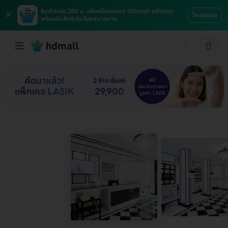
×
รับส่วนลด 200 บ. เพียงโหลดแอป HDmall ครั้งแรก
โหลดเลย
พร้อมรับสิทธิประโยชน์มากมาย