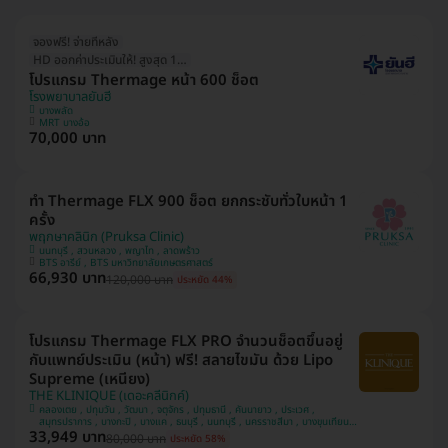
จองฟรี! จ่ายทีหลัง
HD ออกค่าประเมินให้! สูงสุด 1500 บ.
โปรแกรม Thermage หน้า 600 ช็อต
โรงพยาบาลยันฮี
บางพลัด
MRT บางอ้อ
70,000 บาท
ทำ Thermage FLX 900 ช็อต ยกกระชับทั่วใบหน้า 1
ครั้ง
พฤกษาคลินิก (Pruksa Clinic)
นนทบุรี , สวนหลวง , พญาไท , ลาดพร้าว
BTS อารีย์ , BTS มหาวิทยาลัยเกษตรศาสตร์
66,930 บาท
120,000 บาท
ประหยัด 44%
โปรแกรม Thermage FLX PRO จำนวนช็อตขึ้นอยู่
กับแพทย์ประเมิน (หน้า) ฟรี! สลายไขมัน ด้วย Lipo
Supreme (เหนียง)
THE KLINIQUE (เดอะคลีนิกค์)
คลองเตย , ปทุมวัน , วัฒนา , จตุจักร , ปทุมธานี , คันนายาว , ประเวศ ,
สมุทรปราการ , บางกะปิ , บางแค , ธนบุรี , นนทบุรี , นครราชสีมา , บางขุนเทียน ,
33,949 บาท
ยานนาวา , ห้วยขวาง , บางกอกน้อย , ลาดพร้าว , พระนครศรีอยุธยา , ชลบุรี ,
80,000 บาท
ประหยัด 58%
ระยอง , จันทบุรี , ขอนแก่น , อุดรธานี , สงขลา , ภูเก็ต , เชียงใหม่ , สระบุรี ,