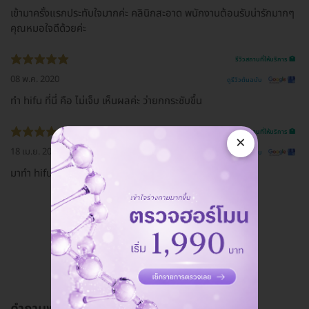
เข้ามาครั้งแรกประทับใจมากค่ะ คลินิกสะอาด พนักงานต้อนรับน่ารักมากๆ
คุณหมอใจดีด้วยค่ะ
รีวิวสถานที่ให้บริการ 🏥
08 พ.ค. 2020
ดูรีวิวต้นฉบับ
ทำ hifu ที่นี่ คือ ไม่เจ็บ เห็นผลค่ะ ว่ายกกระชับขึ้น
รีวิวสถานที่ให้บริการ 🏥
×
18 เม.ย. 2020
ดูรีวิวต้นฉบับ
มาทำ hifu และ ฉีดคางกับคุณหมอเจลลี่ ชอบมากกกกกก
ดูรีวิวทั้งหมด