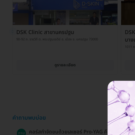
DSK Clinic สาขานครปฐม
DSK
บาง
90-92 ถ. ราชวิถี ต. พระปฐมเจดีย์ อ. เมือง จ. นครปฐม 73000
1011 ถ
ดูรายละเอียด
คำถามพบบ่อย
คอร์สกำจัดขนด้วยเลเซอร์ Pro-YAG คืออะไร?
ถาม