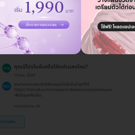
19 ธ.ค. 2024
ควรหลีกเลี่ยงการกำจัดขนด้วยวิธีอื่นๆ เช่น การโกนหรือการถอนขน
ตอบ
ก่อนเข้ารับบริการ และหากคุณมีการใช้ยาหรือยาต้านการแข็งตัวของ
เลือด ควรปรึกษาแพทย์ก่อนเข้ารับบริการ.
ตอบโดยทีมงาน HD
คุณมีโปรโมชั่นหรือโค้ดส่วนลดไหม?
ถาม
19 ธ.ค. 2024
สามารถตรวจสอบสิทธิพิเศษและโปรโมชั่นล่าสุดได้ที่
ตอบ
https://hdmall.co.th/c/reward หรือสอบถามแอดมินผ่านแชท
เพื่อข้อมูลเพิ่มเติม.
ตอบโดยทีมงาน HD
ำถามเพิ่ม