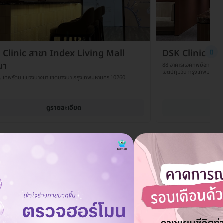
 Clinic สาขา Index Living Mall
DSK Clinic สาข
นา
88 อาคารแอคทีฟบ็อกซ์ ชั้น
เขตปทุมวัน กรุงเทพมหานค
. เทพรัตน แขวงบางนา เขตบางนา กรุงเทพมหานคร 10260
ดูรายละเอียด
ต้องเตรียมตัวอย่างไรบ้างก่อนเข้ารับบริการ?
ถาม