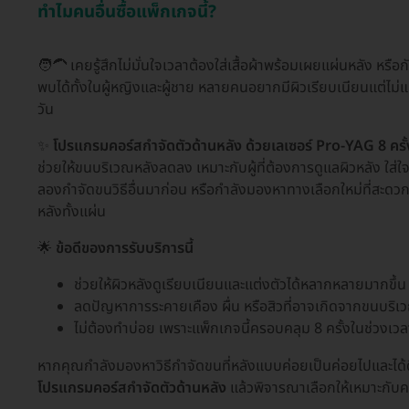
ทำไมคนอื่นซื้อแพ็กเกจนี้?
🧑‍🦱 เคยรู้สึกไม่มั่นใจเวลาต้องใส่เสื้อผ้าพร้อมเผยแผ่นหลัง ห
พบได้ทั้งในผู้หญิงและผู้ชาย หลายคนอยากมีผิวเรียบเนียนแต่ไม่แน่ใ
วัน
✨
โปรแกรมคอร์สกำจัดตัวด้านหลัง ด้วยเลเซอร์ Pro-YAG 8 ครั้ง
ช่วยให้ขนบริเวณหลังลดลง เหมาะกับผู้ที่ต้องการดูแลผิวหลัง ใส่ใ
ลองกำจัดขนวิธีอื่นมาก่อน หรือกำลังมองหาทางเลือกใหม่ที่สะดวกย
หลังทั้งแผ่น
🌟
ข้อดีของการรับบริการนี้
ช่วยให้ผิวหลังดูเรียบเนียนและแต่งตัวได้หลากหลายมากขึ้น
ลดปัญหาการระคายเคือง ผื่น หรือสิวที่อาจเกิดจากขนบริเ
ไม่ต้องทำบ่อย เพราะแพ็กเกจนี้ครอบคลุม 8 ครั้งในช่วงเว
หากคุณกำลังมองหาวิธีกำจัดขนที่หลังแบบค่อยเป็นค่อยไปและได้ดี
โปรแกรมคอร์สกำจัดตัวด้านหลัง
แล้วพิจารณาเลือกให้เหมาะกั