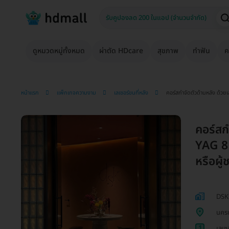
ดูหมวดหมู่ทั้งหมด
ผ่าตัด HDcare
สุขภาพ
ทำฟัน
ค
หน้าแรก
แพ็กเกจความงาม
เลเซอร์ขนที่หลัง
คอร์สกำจัดตัวด้านหลัง ด้วยเ
คอร์สก
YAG 8 
หรือผู้
DSK 
นครป
1
เลเซ