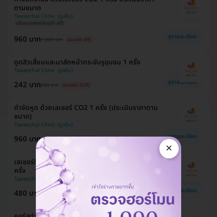
ตามขนาด
Taweechai Clinic
ปรึกษาแพทย์ก่อนทำ ฟรี!
ดูรายละเอียด
960 บาท
1,000 บาท
ประหยัด 4%
ดูดสิวเสี้ยนและมาส์กหน้ากระชับรูขุมขน 1 ครั้ง
Taweechai Clinic
ดูรายละเอียด
242 บาท
500 บาท
ประหยัด 52%
กำจัดหูด ด้วยเลเซอร์ CO2 1 ครั้ง (ประเมินราคาตาม
ขนาด)
Taweechai Clinic
ดูรายละเอียด
960 บาท
4,000 บาท
ประหยัด 76%
×
เลเซอร์รักษากระเนื้อนูน ด้วยเครื่อง Yoolika 1 จุด 1
ครั้ง
Taweechai Clinic
ดูรายละเอียด
480 บาท
1,000 บาท
ประหยัด 52%
คอร์สทำทรีตเมนต์หน้า Perfect Face Treatment