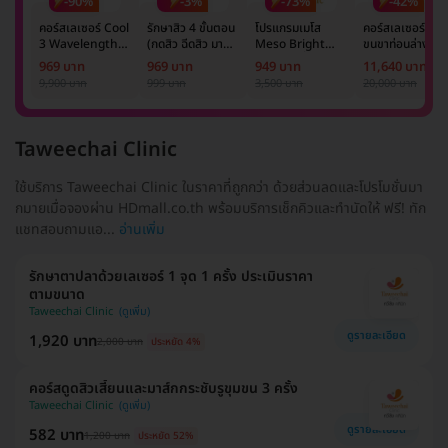
-90%
-3%
-73%
-42%
คอร์สเลเซอร์ Cool
รักษาสิว 4 ขั้นตอน
โปรแกรมเมโส
คอร์สเลเซอร์กำจั
3 Wavelength
(กดสิว ฉีดสิว มาส์ก
Meso Bright
ขนขาท่อนล่าง 2
Diode กำจัดขน
หน้า และฉายแสง)
จำนวนซีซีขึ้นอยู่กับ
ข้าง 5 ครั้ง ด้วย
969 บาท
969 บาท
949 บาท
11,640 บาท
รักแร้ 1 ปี 12 ครั้ง
1 ครั้ง
แพทย์ประเมิน เพื่อ
เลเซอร์
9,900 บาท
999 บาท
3,500 บาท
20,000 บาท
(1 สิทธิ์/ท่าน)
ปรับผิวกระจ่างใส 1
Mediostar Nex
ครั้ง
Taweechai Clinic
ใช้บริการ Taweechai Clinic ในราคาที่ถูกกว่า ด้วยส่วนลดและโปรโมชั่นมา
กมายเมื่อจองผ่าน HDmall.co.th พร้อมบริการเช็กคิวและทำนัดให้ ฟรี! ทัก
แชทสอบถามแอ...
อ่านเพิ่ม
รักษาตาปลาด้วยเลเซอร์ 1 จุด 1 ครั้ง ประเมินราคา
ตามขนาด
Taweechai Clinic
ดูรายละเอียด
1,920 บาท
2,000 บาท
ประหยัด 4%
คอร์สดูดสิวเสี้ยนและมาส์กกระชับรูขุมขน 3 ครั้ง
Taweechai Clinic
ดูรายละเอียด
582 บาท
1,200 บาท
ประหยัด 52%