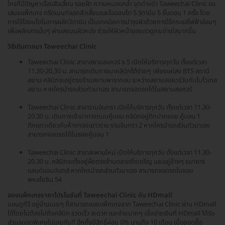
ใครที่มีปัญหาเรื่องสิวเสี้ยน รอยฝ้า ความหมองคล้ำ จุดด่างดำ Taweechai Clinic ขอ
เสนอแพ็กเกจ ทรีตเมนท์ลอกสิวเสี้ยนและไอออนโต 5 วิตามิน 5 ขั้นตอน 1 ครั้ง โดย
การใช้ไออนโตในการผลักวิตามิน เป็นเทคนิคการบำรุงผิวด้วยการใช้กระแสไฟฟ้าอ่อนๆ
เพื่อผลักสารนั้นๆ ผ่านลงบนผิวหนัง ช่วยให้ผิวหน้าของเราดูกระจ่างใสมากขึ้น
วิธีเดินทางมา Taweechai Clinic
Taweechai Clinic สาขาสยามสแควร์ ซ.5 เปิดให้บริการทุกวัน ตั้งแต่เวลา
11.30-20.30 น. สามารถเดินทางมาคลินิกได้ง่ายๆ เพียงแค่ลง BTS สถานี
สยาม คลินิกจะอยู่ตรงข้ามสยามพารากอน ระหว่างสยามสแควร์วันกับโนโวเทล
สยาม หากใครนำรถส่วนตัวมาเอง สามารถจอดรถได้ในสยามสแควร์
Taweechai Clinic สาขารามอินทรา เปิดให้บริการทุกวัน ตั้งแต่เวลา 11.30-
20.30 น. เดินทางเข้ามาทางถนนคู้บอน คลินิกอยู่ติดปากซอย คู้บอน 1
ตึกแถวเดียวกับห้างทองเยาวราช รามอินทรา 2 หากใครนำรถส่วนตัวมาเอง
สามารถจอดรถได้ในซอยคู้บอน 1
Taweechai Clinic สาขาสะพานใหม่ เปิดให้บริการทุกวัน ตั้งแต่เวลา 11.30-
20.30 น. คลินิกจะตั้งอยู่ฝั่งตรงข้ามตลาดยิ่งเจริญ และอยู่ข้างๆ ธนาคาร
แลนด์แอนด์เฮาส์ หากใครนำรถส่วนตัวมาเอง สามารถจอดรถในซอย
พหลโยธิน 54
จองแพ็กเกจราคาโปรโมชันที่ Taweechai Clinic กับ HDmall
นอนดูทีวี อยู่บ้านเฉยๆ ก็สามารถจองแพ็กเกจจาก Taweechai Clinic ผ่าน HDmall
ได้โดยไม่ต้องไปถึงคลินิก รวดเร็ว สะดวก และง่ายมากๆ เมื่อจ่ายเงินที่ HDmall ได้รับ
ส่วนลดสุดพิเศษไปเลยทันที อีกทั้งมีสิทธิ์ผ่อน 0% นานถึง 10 เดือน เมื่อยอดซื้อ