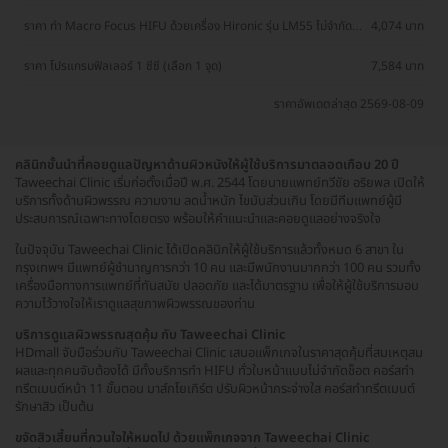
1 ครั้ง
ราคา ทำ Macro​ Focus​ HIFU ด้วยเครื่อง Hironic รุ่น LM55 ไม่จำกัด
4,074 บาท
ช็อต ขึ้นอยู่กับแพทย์ประเมิน ทั่วหน้า คอ เหนียง 1 ครั้ง ฟรี! ทรีตเมนต์
บำรุงผิวหน้า 10 ขั้นตอน 1 ครั้ง
ราคา โปรแกรมฟิลเลอร์ 1 ซีซี (เลือก 1 จุด)
7,584 บาท
ราคาอัพเดตล่าสุด 2569-08-09
คลินิกชั้นนำที่คอยดูแลปัญหาด้านผิวหนังให้ผู้ใช้บริการมาตลอดเกือบ 20 ปี
Taweechai Clinic เริ่มก่อตั้งเมื่อปี พ.ศ. 2544 โดยนายแพทย์ทวีชัย อริยพล เปิดให้
บริการทั้งด้านผิวพรรณ ความงาม ลดน้ำหนัก ไขมันส่วนเกิน โดยมีทีมแพทย์ผู้มี
ประสบการณ์เฉพาะทางโดยตรง พร้อมให้คำแนะนำและคอยดูแลอย่างจริงใจ
ในปัจจุบัน Taweechai Clinic ได้เปิดคลินิกให้ผู้ใช้บริการแล้วทั้งหมด 6 สาขา ใน
กรุงเทพฯ มีแพทย์ผู้ชำนาญการกว่า 10 คน และมีพนักงานมากกว่า 100 คน รวมทั้ง
เครื่องมือทางการแพทย์ที่ทันสมัย ปลอดภัย และได้มาตรฐาน เพื่อให้ผู้ใช้บริการมอบ
ความไว้วางใจให้เราดูแลสุขภาพผิวพรรณของท่าน
บริการดูแลผิวพรรณสุดคุ้ม กับ Taweechai Clinic
HDmall จับมือร่วมกับ Taweechai Clinic เสนอแพ็กเกจในราคาสุดคุ้มที่สมเหตุสม
ผลและทุกคนจับต้องได้ มีทั้งบริการทำ HIFU ทั่วใบหน้าแบบไม่จำกัดช็อต คอร์สทำ
ทรีตเมนต์หน้า 11 ขั้นตอน มาส์กโยเกิร์ต ปรับผิวหน้ากระจ่างใส คอร์สทำทรีตเมนต์
รักษาสิว เป็นต้น
ขจัดสิวเสี้ยนที่กวนใจให้หมดไป ด้วยแพ็กเกจจาก Taweechai Clinic