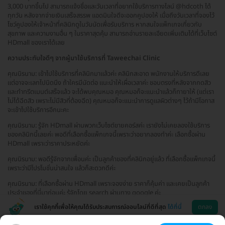
3,000 บาทขึ้นไป สามารถแจ้งชื่อและวันเวลาที่อยากใช้บริการทางไลน์ @hdcoth ได้
ทุกวัน หลังจากจ่ายเงินเสร็จสรรพ แอดมินใจดีจะออกคูปองให้ เมื่อถึงวันเวลาที่จองไว้
โชว์คูปองให้เจ้าหน้าที่คลินิกดูในวันนัดเพื่อรับบริการ หากสนใจแพ็กเกจเกี่ยวกับ
สุขภาพ และความงามอื่น ๆ ในราคาสุดคุ้ม สามารถอ่านรายละเอียดเพิ่มเติมได้ที่เว็บไซต์
HDmall ของเราได้เลย
ความประทับใจดีๆ จากผู้มาใช้บริการที่ Taweechai Clinic
คุณนิรนาม: เข้าไปใช้บริการที่คลินิกมาแล้วค่ะ คลินิกสะอาด พนักงานให้บริการดีเลย
แต่อาจจะเลทไปนิดนึง ถ้าใครมีนัดต่อ แนะนำให้เผื่อเวลาค่ะ ชอบตรงที่หลังจากกดสิว
และทำทรีตเมนต์เสร็จแล้ว จะได้พบคุณหมอ คุณหมอก็จะแนะนำแล้วก็ทายาให้ (แต่เรา
ไม่ได้ฉีดสิว เพราะไม่มีสิวที่ต้องฉีด) คุณหมอก็จะแนะนำการดูแลผิวต่างๆ ไว้ถ้ามีโอกาส
จะเข้าไปใช้บริการอีกนะคะ
คุณนิรนาม: รู้จัก HDmall ผ่านพวกเว็บไซต์ขายคอร์สค่ะ เรายังไม่เคยลองใช้บริการ
ของคลินิกนี้เลยค่ะ พอดีที่เลือกซื้อแพ็กเกจนี้เพราะว่าอยากลองทำค่ะ เลือกซื้อผ่าน
HDmall เพราะว่าราคาประหยัดค่ะ
คุณนิรนาม: พอดีรู้จักจากเพื่อนค่ะ เป็นลูกค้าของที่คลินิกอยู่แล้ว ที่เลือกซื้อแพ็กเกจนี้
เพราะว่ามีโปรโมชั่นน่าสนใจ แล้วก็สะดวกดีค่ะ
คุณนิรนาม: ที่เลือกซื้อผ่าน HDmall เพราะจองง่าย ราคาก็คุ้มค่า และเคยเป็นลูกค้า
ประจำของที่นี่มาก่อนค่ะ รู้จักโดย search ผ่านทาง google ค่ะ
เราใช้คุกกี้เพื่อให้คุณได้รับประสบการณ์ออนไลน์ที่ดีที่สุด
ได้ที่นี่
ตกลง