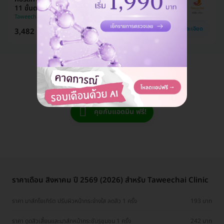
11 ขั้นตอนรวมกดสิว 3 ครั้ง
Taweechai Clinic
ดูรายละเอียด
3,482 บาท
5,000 บาท
ประหยัด 30%
แอดมินพร้อมดูแลคุณทุกวันทางไลน์
คุยกับแอดมิน ฟรี!
ราคาเดือน สิงหาคม ปี 2569 (2026) สำหรับ Taweechai Clinic
ราคา มาส์กโยเกิร์ต ปรับผิวหน้ากระจ่างใส ลดสิว 1 ครั้ง
193 บาท
ราคา ดูดสิวเสี้ยนและมาส์กหน้ากระชับรูขุมขน 1 ครั้ง
242 บาท