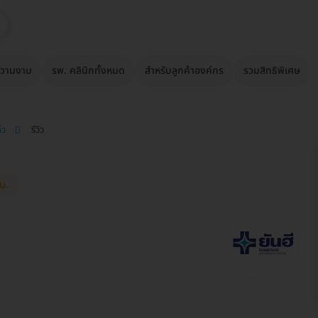
วามงาม
รพ. คลินิกทั้งหมด
สำหรับลูกค้าองค์กร
รวมสิทธิพิเศษ
ิ้ว
รีวิว
บ.