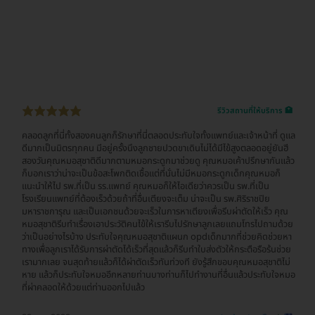
รีวิวสถานที่ให้บริการ 🏥
คลอดลูกที่นี่ทั้งสองคนลูกก็รักษาที่นี่ตลอดประทับใจทั้งแพทย์และเจ้าหน้าที่ ดูแล
ดีมากเป็นมิตรทุกคน มีอยู่ครั้งนึงลูกชายปวดขาเดินไม่ได้มีไข้สูงตลอดอยู่ยันฮี
สองวันคุณหมอสุชาติดีมากตามหมอกระดูกมาช่วยดู คุณหมอเค้าปรึกษากันแล้ว
ก็บอกเราว่าน่าจะเป็นข้อสะโพกติดเชื้อแต่ที่นั่นไม่มีหมอกระดูกเด็กคุณหมอก็
แนะนำให้ไป รพ.ที่เป็น รร.แพทย์ คุณหมอก็ให้ไอเดียว่าควรเป็น รพ.ที่เป็น
โรงเรียนแพทย์ที่ต้องเร็วด้วยถ้าที่อื่นเตียงจะเต็ม น่าจะเป็น รพ.ศิริราชปิย
มหาราชการุณ และเป็นเอกชนด้วยจะเร็วในการหาเตียงเพื่อรีบผ่าตัดให้เร็ว คุณ
หมอสุชาติรีบทำเรื่องเอาประวัติคนไข้ให้เรารีบไปรักษาลูกเลยแถมโทรไปถามด้วย
ว่าเป็นอย่างไรบ้าง ประทับใจคุณหมอสุชาติแผนก opdเด็กมากที่ช่วยคิดช่วยหา
ทางเพื่อลูกเราได้รับการผ่าตัดได้เร็วที่สุดแล้วก็รีบทำใบส่งตัวให้กระตือรือร้นช่วย
เรามากเลย จนสุดท้ายแล้วก็ได้ผ่าตัดเร็วทันท่วงที ยังรู้สึกขอบคุณหมอสุชาติไม่
หาย แล้วก็ประทับใจหมออีกหลายท่านบางท่านก็ไปทำงานที่อื่นแล้วประทับใจหมอ
ที่ผ่าคลอดให้ด้วยแต่ท่านออกไปแล้ว