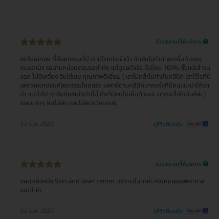
รีวิวสถานที่ให้บริการ 🏥
คิดไม่ผิดเลย ที่ศัลยกรรมที่นี่ เรามีโรคประจำตัว ตัดสินใจทำตาสองชั้นกับคุณ
หมอสานิจ รอนานหน่อยตอนรอผ่าตัด แต่ดูแลดีจริง ดีเยี่ยม 100% ตั้งแต่เข้าจน
ออก ไม่มีเหวี่ยง วีนใส่เลย คุณภาพดีเยี่ยม ( เราไม่กล้าไปทำกับคลินิค เราไว้ใจที่นี่
เพราะแพทย์จบศัลยกรรมโดยตรง แพทย์ตามคลินิคบางแห่งที่มีคนแนะนำให้เรา
ทำ จบทั่วไป เราจึงตัดสินใจทำที่นี่ ทั้งที่มีคนไม่เห็นด้วยนะ แต่เราเชื่อใจยันฮีค่ะ )
ชอบมากๆ คิดไม่ผิด และไม่ผิดหวังเลยค่ะ
22 ธ.ค. 2022
ดูรีวิวต้นฉบับ
รีวิวสถานที่ให้บริการ 🏥
แผนกผิวหนัง Skin and laser center บริการดีมากค่ะ คุณหมอและพยาบาล
แนะนำค่ะ
22 ธ.ค. 2022
ดูรีวิวต้นฉบับ