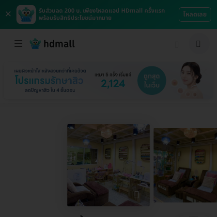
×
รับส่วนลด 200 บ. เพียงโหลดแอป HDmall ครั้งแรก
โหลดเลย
พร้อมรับสิทธิประโยชน์มากมาย