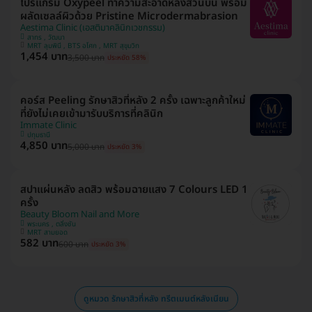
โปรแกรม Oxypeel ทำความสะอาดหลังส่วนบน พร้อม
ผลัดเซลล์ผิวด้วย Pristine Microdermabrasion
Aestima Clinic (เอสติมาคลินิกเวชกรรม)
สาทร , วัฒนา
MRT ลุมพินี , BTS อโศก , MRT สุขุมวิท
1,454 บาท
3,500 บาท
ประหยัด 58%
คอร์ส Peeling รักษาสิวที่หลัง 2 ครั้ง เฉพาะลูกค้าใหม่
ที่ยังไม่เคยเข้ามารับบริการที่คลินิก
Immate Clinic
ปทุมธานี
4,850 บาท
5,000 บาท
ประหยัด 3%
สปาแผ่นหลัง ลดสิว พร้อมฉายแสง 7 Colours LED 1
ครั้ง
Beauty Bloom Nail and More
พระนคร , ตลิ่งชัน
MRT สามยอด
582 บาท
600 บาท
ประหยัด 3%
ดูหมวด รักษาสิวที่หลัง ทรีตเมนต์หลังเนียน