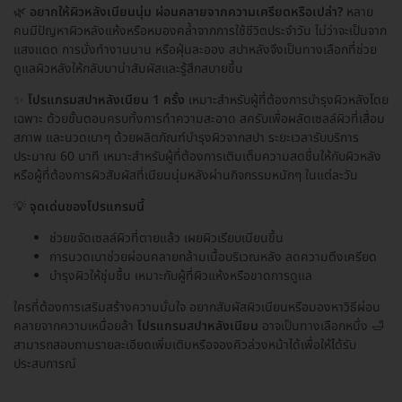
🌿
อยากให้ผิวหลังเนียนนุ่ม ผ่อนคลายจากความเครียดหรือเปล่า?
หลาย
คนมีปัญหาผิวหลังแห้งหรือหมองคล้ำจากการใช้ชีวิตประจำวัน ไม่ว่าจะเป็นจาก
แสงแดด การนั่งทำงานนาน หรือฝุ่นละออง สปาหลังจึงเป็นทางเลือกที่ช่วย
ดูแลผิวหลังให้กลับมาน่าสัมผัสและรู้สึกสบายขึ้น
✨
โปรแกรมสปาหลังเนียน 1 ครั้ง
เหมาะสำหรับผู้ที่ต้องการบำรุงผิวหลังโดย
เฉพาะ ด้วยขั้นตอนครบทั้งการทำความสะอาด สครับเพื่อผลัดเซลล์ผิวที่เสื่อม
สภาพ และนวดเบาๆ ด้วยผลิตภัณฑ์บำรุงผิวจากสปา ระยะเวลารับบริการ
ประมาณ 60 นาที เหมาะสำหรับผู้ที่ต้องการเติมเต็มความสดชื่นให้กับผิวหลัง
หรือผู้ที่ต้องการผิวสัมผัสที่เนียนนุ่มหลังผ่านกิจกรรมหนักๆ ในแต่ละวัน
💡
จุดเด่นของโปรแกรมนี้
ช่วยขจัดเซลล์ผิวที่ตายแล้ว เผยผิวเรียบเนียนขึ้น
การนวดเบาช่วยผ่อนคลายกล้ามเนื้อบริเวณหลัง ลดความตึงเครียด
บำรุงผิวให้ชุ่มชื้น เหมาะกับผู้ที่ผิวแห้งหรือขาดการดูแล
ใครที่ต้องการเสริมสร้างความมั่นใจ อยากสัมผัสผิวเนียนหรือมองหาวิธีผ่อน
คลายจากความเหนื่อยล้า
โปรแกรมสปาหลังเนียน
อาจเป็นทางเลือกหนึ่ง 🛁
สามารถสอบถามรายละเอียดเพิ่มเติมหรือจองคิวล่วงหน้าได้เพื่อให้ได้รับ
ประสบการณ์