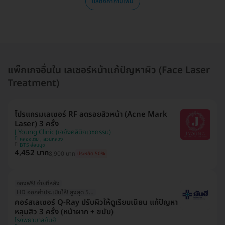
แสดงคำถามเพิ่ม
แพ็กเกจอื่นใน เลเซอร์หน้าแก้ปัญหาผิว (Face Laser
Treatment)
โปรแกรมเลเซอร์ RF ลดรอยสิวหน้า (Acne Mark
Laser) 3 ครั้ง
J Young Clinic (เจยังคลินิกเวชกรรม)
คลองเตย , สวนหลวง
BTS อ่อนนุช
4,452 บาท
8,900 บาท
ประหยัด 50%
จองฟรี! จ่ายทีหลัง
HD ออกค่าประเมินให้! สูงสุด 500 บ.
คอร์สเลเซอร์ Q-Ray ปรับผิวให้ดูเรียบเนียน แก้ปัญหา
หลุมสิว 3 ครั้ง (หน้าผาก + ขมับ)
โรงพยาบาลยันฮี