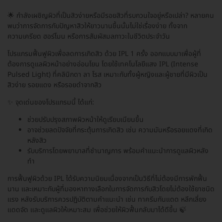
🌟 กำลังเผชิญผิวที่เป็นสิวง่ายหรือมีรอยสิวที่รบกวนใจอยู่หรือเปล่า? หลายคน
พบว่าการจัดการกับปัญหาสิวให้ยาวนานขึ้นนั้นไม่ใช่เรื่องง่าย ทั้งจาก
ความเครียด ฮอร์โมน หรือการสัมผัสมลภาวะในชีวิตประจำวัน
โปรแกรมฟื้นฟูผิวเพื่อลดการเกิดสิว ด้วย IPL 1 ครั้ง ออกแบบมาเพื่อผู้ที่
ต้องการดูแลผิวหน้าอย่างอ่อนโยน โดยใช้เทคโนโลยีแสง IPL (Intense
Pulsed Light) ที่คลินิกดา ลา โรส เหมาะกับทั้งผู้หญิงและผู้ชายที่มีผิวเป็น
สิวง่าย รอยแดง หรือรอยดำจากสิว
✨ จุดเด่นของโปรแกรมนี้ ได้แก่:
ช่วยปรับปรุงสภาพผิวหน้าให้ดูเรียบเนียนขึ้น
อาจช่วยลดปัจจัยที่กระตุ้นการเกิดสิว เช่น ความมันหรือรอยแดงที่เกิด
หลังสิว
รับบริการโดยพยาบาลที่ชำนาญการ พร้อมคำแนะนำการดูแลผิวหลัง
ทำ
การฟื้นฟูผิวด้วย IPL ได้รับความนิยมเนื่องจากเป็นวิธีที่ไม่ต้องมีการพักฟื้น
นาน และเหมาะกับผู้ที่มองหาทางเลือกในการจัดการกับสิวโดยไม่ต้องใช้ยาชนิด
แรง หลังรับบริการควรปฏิบัติตามคำแนะนำ เช่น ทาครีมกันแดด หลีกเลี่ยง
แดดจัด และดูแลผิวให้เหมาะสม เพื่อช่วยให้ผิวฟื้นกลับมาได้ดีขึ้น 🍃