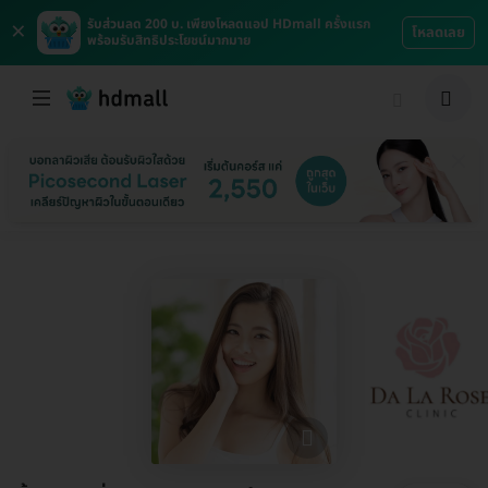
×
รับส่วนลด 200 บ. เพียงโหลดแอป HDmall ครั้งแรก
โหลดเลย
พร้อมรับสิทธิประโยชน์มากมาย