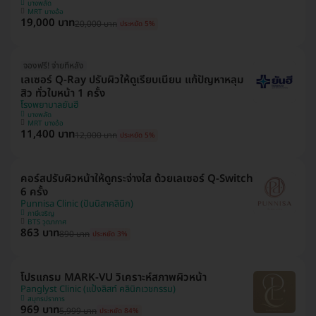
บางพลัด
MRT บางอ้อ
19,000 บาท
20,000 บาท
ประหยัด 5%
จองฟรี! จ่ายทีหลัง
เลเซอร์ Q-Ray ปรับผิวให้ดูเรียบเนียน แก้ปัญหาหลุม
สิว ทั่วใบหน้า 1 ครั้ง
โรงพยาบาลยันฮี
บางพลัด
MRT บางอ้อ
11,400 บาท
12,000 บาท
ประหยัด 5%
คอร์สปรับผิวหน้าให้ดูกระจ่างใส ด้วยเลเซอร์ Q-Switch
6 ครั้ง
Punnisa Clinic (ปันนิสาคลินิก)
ภาษีเจริญ
BTS วุฒากาศ
863 บาท
890 บาท
ประหยัด 3%
โปรแกรม MARK-VU วิเคราะห์สภาพผิวหน้า
Panglyst Clinic (แป้งลิสท์ คลินิกเวชกรรม)
สมุทรปราการ
969 บาท
5,999 บาท
ประหยัด 84%