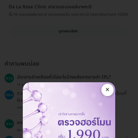
Da La Rose Clinic สาขาเดอะมอลล์บางกะปิ
ชั้น M เดอะมอลล์บางกะปิ แขวงคลองจั่น เขตบางกะปิ กรุงเทพมหานคร 10240
ดูรายละเอียด
คำถามพบบ่อย
มีอาการข้างเคียงทั่วไปอะไรบ้างหลังจากการทำ IPL?
ถาม
19 ธ.ค. 2024
×
อาการข้างเคียงทั่วไปอาจรวมถึงการระคายเคืองหรือแสบร้อนที่
ตอบ
ผิวหนัง ซึ่งส่วนใหญ่จะหายไปในเวลาไม่นาน
ตอบโดยทีมงาน HD
การชำระเงินสามารถทำได้อย่างไร?
ถาม
08 ส.ค. 2024