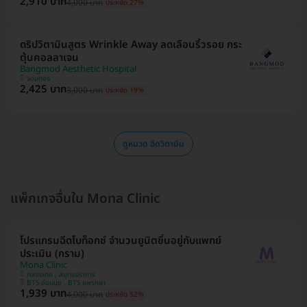
2,910 บาท
4,000 บาท
ประหยัด 27%
ดริปวิตามินสูตร Wrinkle Away ลดเลือนริ้วรอย กระ
ตุ้นคอลลาเจน
Bangmod Aesthetic Hospital
จอมทอง
2,425 บาท
3,000 บาท
ประหยัด 19%
ดูหมวด ฉีดวิตามิน
แพ็กเกจอื่นใน Mona Clinic
โปรแกรมฉีดโบท็อกซ์ จำนวนยูนิตขึ้นอยู่กับแพทย์
ประเมิน (กราม)
Mona Clinic
คลองเตย , สมุทรปราการ
BTS อ่อนนุช , BTS แพรกษา
1,939 บาท
4,000 บาท
ประหยัด 52%