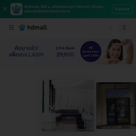
×
รับส่วนลด 200 บ. เพียงโหลดแอป HDmall ครั้งแรก
โหลดเลย
พร้อมรับสิทธิประโยชน์มากมาย