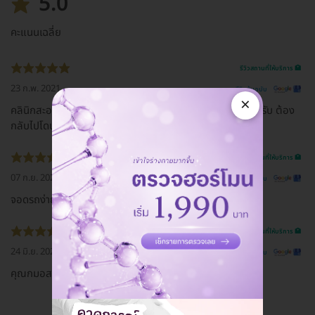
5.0
คะแนนเฉลี่ย
รีวิวสถานที่ให้บริการ 🏥
23 ก.พ. 2021
ดูรีวิวต้นฉบับ
×
คลินิกสะอาด โปรโมชั่นคุ้มค่า และที่สำคัญคุณหมอมือเบามากครับ ต้อง
กลับไปโดนอีก
รีวิวสถานที่ให้บริการ 🏥
07 ก.ย. 2020
ดูรีวิวต้นฉบับ
จอดรถง่าย เดินทางสะดวก
รีวิวสถานที่ให้บริการ 🏥
24 มิ.ย. 2020
ดูรีวิวต้นฉบับ
คุณกมอสวยมือเยามากคะ