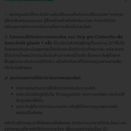
✨ อยากดูแลผิวให้กระจ่างใส เปล่งปลั่งแบบเห็นความเปลี่ยนแปลง? หากคุณ
รู้สึกว่าผิวพรรณดูหมอง รู้สึกเหนื่อยล้าหรือพักผ่อนน้อย การหาตัวช่วย
เสริมสุขภาพผิวจากภายในอาจเป็นทางเลือกที่น่าสนใจค่ะ
🩺
โปรแกรมให้วิตามินทางหลอดเลือด แบบ Drip สูตร Cinderella เพื่อ
ผิวกระจ่างใส ดูมีออร่า 1 ครั้ง
เป็นบริการสำหรับผู้ใหญ่ตั้งแต่อายุ 20 ปีขึ้นไป
โดยแพทย์จะประเมินสุขภาพเบื้องต้นและเลือกวิตามินที่เหมาะสม แต่ละเคสจะ
ได้รับสารน้ำผสมวิตามินเข้มข้นผ่านทางสายน้ำเกลือ ซึ่งเหมาะกับผู้ที่อยาก
ฟื้นฟูผิวและเติมความมีชีวิตชีวา หรือสำหรับคนที่ต้องการดูแลร่างกายเพิ่ม
เติมในวันพักผ่อน
🌿
จุดเด่นของการได้รับวิตามินทางหลอดเลือด
ร่างกายรับสารอาหารได้เร็วกว่าการรับประทานปกติ
แต่ละเน้นเสริมภูมิคุ้มกัน ต้านอนุมูลอิสระ ลดความเครียด และช่วยให้
ผิวดูเปล่งปลั่งขึ้น
เหมาะกับผู้ที่ขาดวิตามินบางชนิด หรือผู้ที่ต้องการดูแลสุขภาพผิว
พรรณเป็นพิเศษ
หลังรับบริการแนะนำให้พักผ่อนให้เพียงพอ รับประทานอาหารที่มีประโยชน์ และ
งดกิจกรรมที่อาจก่อให้เกิดภาวะเครียด เพื่อดูแลอย่างต่อเนื่อง 😊