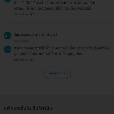
ผิว ปรับสีผิวให้กระจ่างใส และช่วยลดอาการอ่อนเพลีย โดย
วิตามินที่ได้รับจะถูกดูดซึมเข้าสู่ร่างกายได้อย่างรวดเร็ว.
ตอบโดยทีมงาน HD
วิธีการจองบริการทำอย่างไร?
ถาม
19 ธ.ค. 2024
สามารถจองบริการได้ผ่านระบบออนไลน์และทำการชำระเงินเพื่อรับ
ตอบ
คูปองแล้วนัดหมายกับคลินิกตามที่ระบุในคูปอง.
ตอบโดยทีมงาน HD
แสดงคำถามเพิ่ม
แพ็กเกจอื่นใน ฉีดวิตามิน